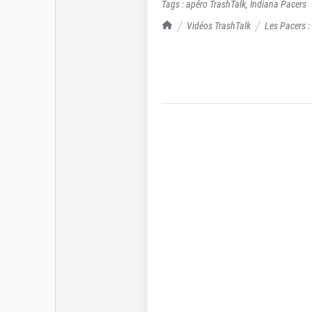
Tags :
apéro TrashTalk
,
Indiana Pacers
TrashTalk Actu NBA
Vidéos TrashTalk
Les Pacers :