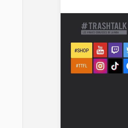
#SHOP
#TTFL