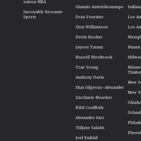
saison NBA
Giannis Antetokounmpo
Indian
Incroyable Brocante
Sports
Evan Fournier
Los An
Zion Williamson
Los An
Devin Booker
Memphi
Jayson Tatum
Miami
Russell Westbrook
Milwa
Trae Young
Minne
Timbe
Anthony Davis
New Or
Shai Gilgeous-Alexander
New Y
Zaccharie Risacher
Oklah
Bilal Coulibaly
Orland
Alexandre Sarr
Philad
Tidjane Salaün
Phoeni
Joel Embiid