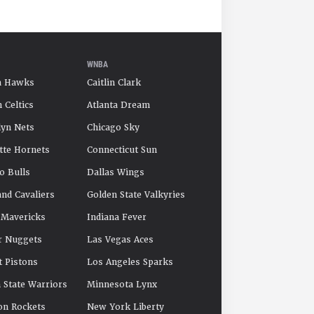
WNBA
a Hawks
Caitlin Clark
 Celtics
Atlanta Dream
yn Nets
Chicago Sky
tte Hornets
Connecticut Sun
o Bulls
Dallas Wings
and Cavaliers
Golden State Valkyries
 Mavericks
Indiana Fever
r Nuggets
Las Vegas Aces
t Pistons
Los Angeles Sparks
 State Warriors
Minnesota Lynx
on Rockets
New York Liberty