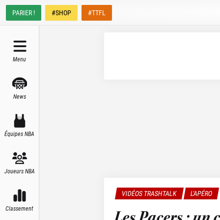
PARIER !
#SHOP
#TTFL
Menu
News
Équipes NBA
Joueurs NBA
VIDÉOS TRASHTALK
L'APÉRO
Classement
Les Pacers : un 