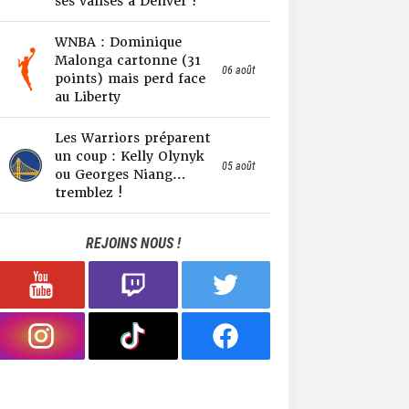
ses valises à Denver !
WNBA : Dominique
Malonga cartonne (31
06 août
points) mais perd face
au Liberty
Les Warriors préparent
un coup : Kelly Olynyk
05 août
ou Georges Niang…
tremblez !
REJOINS NOUS !