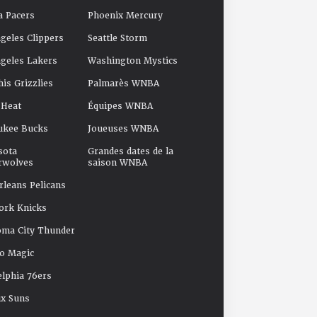
a Pacers
Phoenix Mercury
geles Clippers
Seattle Storm
geles Lakers
Washington Mystics
s Grizzlies
Palmarès WNBA
 Heat
Équipes WNBA
ukee Bucks
Joueuses WNBA
sota
Grandes dates de la
rwolves
saison WNBA
leans Pelicans
ork Knicks
oma City Thunder
o Magic
elphia 76ers
x Suns