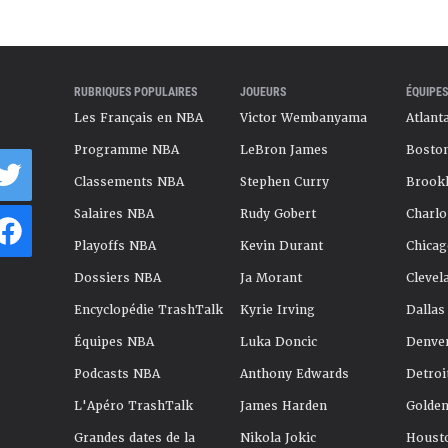
RUBRIQUES POPULAIRES
JOUEURS
ÉQUIPES
Les Français en NBA
Victor Wembanyama
Atlant
Programme NBA
LeBron James
Boston
Classements NBA
Stephen Curry
Brookl
Salaires NBA
Rudy Gobert
Charlo
Playoffs NBA
Kevin Durant
Chicag
Dossiers NBA
Ja Morant
Clevel
Encyclopédie TrashTalk
Kyrie Irving
Dallas
Équipes NBA
Luka Doncic
Denve
Podcasts NBA
Anthony Edwards
Detroi
L'Apéro TrashTalk
James Harden
Golden
Grandes dates de la
Nikola Jokic
Houst