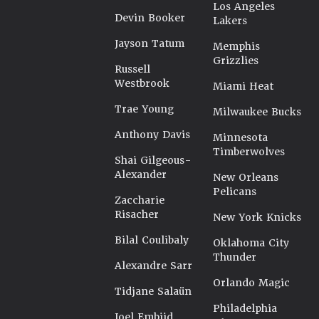
Los Angeles
Devin Booker
Lakers
Jayson Tatum
Memphis
Grizzlies
Russell
Westbrook
Miami Heat
Trae Young
Milwaukee Bucks
Anthony Davis
Minnesota
Timberwolves
Shai Gilgeous-
Alexander
New Orleans
Pelicans
Zaccharie
Risacher
New York Knicks
Bilal Coulibaly
Oklahoma City
Thunder
Alexandre Sarr
Orlando Magic
Tidjane Salaün
Philadelphia
Joel Embiid