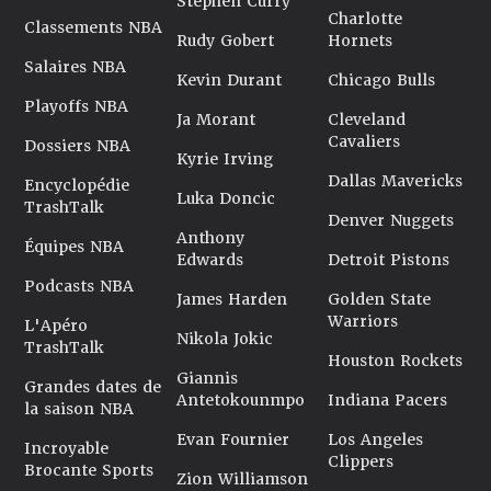
Stephen Curry
Charlotte
Classements NBA
Rudy Gobert
Hornets
Salaires NBA
Kevin Durant
Chicago Bulls
Playoffs NBA
Ja Morant
Cleveland
Cavaliers
Dossiers NBA
Kyrie Irving
Dallas Mavericks
Encyclopédie
Luka Doncic
TrashTalk
Denver Nuggets
Anthony
Équipes NBA
Edwards
Detroit Pistons
Podcasts NBA
James Harden
Golden State
Warriors
L'Apéro
Nikola Jokic
TrashTalk
Houston Rockets
Giannis
Grandes dates de
Antetokounmpo
Indiana Pacers
la saison NBA
Evan Fournier
Los Angeles
Incroyable
Clippers
Brocante Sports
Zion Williamson