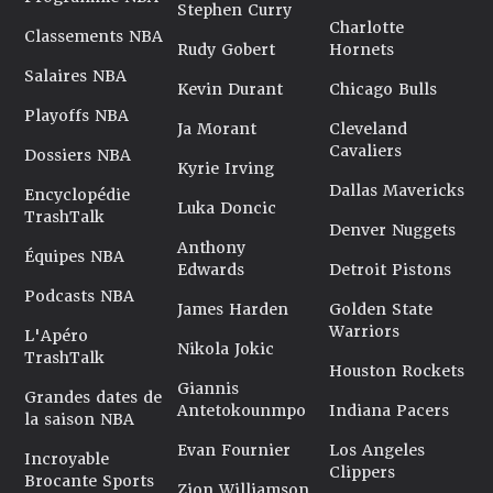
Stephen Curry
Charlotte
Classements NBA
Rudy Gobert
Hornets
Salaires NBA
Kevin Durant
Chicago Bulls
Playoffs NBA
Ja Morant
Cleveland
Cavaliers
Dossiers NBA
Kyrie Irving
Dallas Mavericks
Encyclopédie
Luka Doncic
TrashTalk
Denver Nuggets
Anthony
Équipes NBA
Edwards
Detroit Pistons
Podcasts NBA
James Harden
Golden State
Warriors
L'Apéro
Nikola Jokic
TrashTalk
Houston Rockets
Giannis
Grandes dates de
Antetokounmpo
Indiana Pacers
la saison NBA
Evan Fournier
Los Angeles
Incroyable
Clippers
Brocante Sports
Zion Williamson