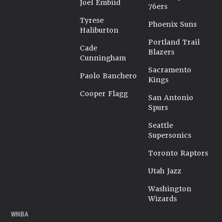
Joel Embiid
76ers
Tyrese
Phoenix Suns
Haliburton
Portland Trail
Cade
Blazers
Cunningham
Sacramento
Paolo Banchero
Kings
Cooper Flagg
San Antonio
Spurs
Seattle
Supersonics
Toronto Raptors
Utah Jazz
Washington
Wizards
WNBA