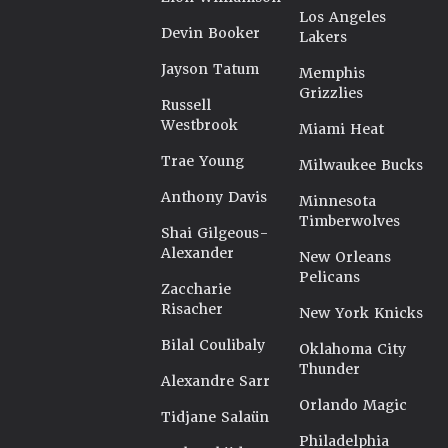
Los Angeles
Devin Booker
Lakers
Jayson Tatum
Memphis
Grizzlies
Russell
Westbrook
Miami Heat
Trae Young
Milwaukee Bucks
Anthony Davis
Minnesota
Timberwolves
Shai Gilgeous-
Alexander
New Orleans
Pelicans
Zaccharie
Risacher
New York Knicks
Bilal Coulibaly
Oklahoma City
Thunder
Alexandre Sarr
Orlando Magic
Tidjane Salaün
Philadelphia