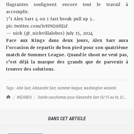
flagrantes soulignent encore tout le travail à
accomplir.
7’1 Alex Sarr 4 on 1 fast break pull up 3..
pic.twitter.com/ivHNQ9HJ2f
— nick (@_nickvillalobos)
July 15, 2024
Face aux Kings dans deux jours, Alex Sarr aura
l’occasion de repartir du bon pied pour son quatrième
match de Summer League. Quand le shoot ne veut pas,
c’est déjà la marque des grands que de parvenir à
trouver des solutions.
Tags :
Alex Sarr
,
Alexandre Sarr
,
summer league
,
washington wizards
TrashTalk Actu NBA
WIZARDS
Soirée cauchemar pour Alexandre Sarr (0/15 au tir, 0/7
à 3-points)
DANS CET ARTICLE