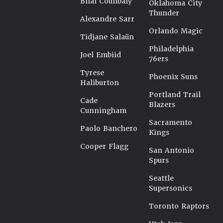
Bilal Coulibaly
Oklahoma City
Thunder
Alexandre Sarr
Orlando Magic
Tidjane Salaün
Philadelphia
Joel Embiid
76ers
Tyrese
Phoenix Suns
Haliburton
Portland Trail
Cade
Blazers
Cunningham
Sacramento
Paolo Banchero
Kings
Cooper Flagg
San Antonio
Spurs
Seattle
Supersonics
Toronto Raptors