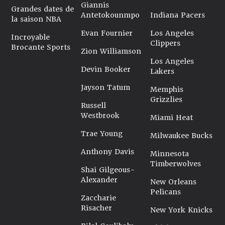
Giannis
Grandes dates de
Antetokounmpo
Indiana Pacers
la saison NBA
Evan Fournier
Los Angeles
Incroyable
Clippers
Brocante Sports
Zion Williamson
Los Angeles
Devin Booker
Lakers
Jayson Tatum
Memphis
Grizzlies
Russell
Westbrook
Miami Heat
Trae Young
Milwaukee Bucks
Anthony Davis
Minnesota
Timberwolves
Shai Gilgeous-
Alexander
New Orleans
Pelicans
Zaccharie
Risacher
New York Knicks