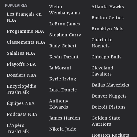
POPULAIRES
Victor
Atlanta Hawks
Wembanyama
Les Français en
Boston Celtics
NBA
LeBron James
Brooklyn Nets
Programme NBA
Stephen Curry
Charlotte
Classements NBA
Rudy Gobert
Hornets
Salaires NBA
Kevin Durant
Chicago Bulls
Playoffs NBA
Ja Morant
Cleveland
Cavaliers
Dossiers NBA
Kyrie Irving
Dallas Mavericks
Encyclopédie
Luka Doncic
TrashTalk
Denver Nuggets
Anthony
Équipes NBA
Edwards
Detroit Pistons
Podcasts NBA
James Harden
Golden State
Warriors
L'Apéro
Nikola Jokic
TrashTalk
Houston Rockets