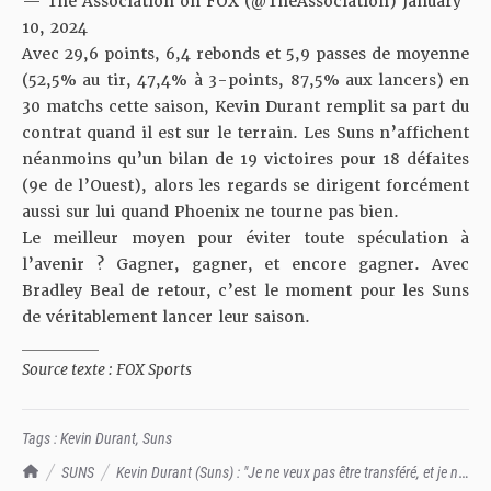
— The Association on FOX (@TheAssociation)
January
10, 2024
Avec 29,6 points, 6,4 rebonds et 5,9 passes de moyenne
(52,5% au tir, 47,4% à 3-points, 87,5% aux lancers) en
30 matchs cette saison, Kevin Durant remplit sa part du
contrat quand il est sur le terrain. Les Suns n’affichent
néanmoins qu’un bilan de 19 victoires pour 18 défaites
(9e de l’Ouest), alors les regards se dirigent forcément
aussi sur lui quand Phoenix ne tourne pas bien.
Le meilleur moyen pour éviter toute spéculation à
l’avenir ? Gagner, gagner, et encore gagner. Avec
Bradley Beal de retour, c’est le moment pour les Suns
de véritablement lancer leur saison.
__________
Source texte : FOX Sports
Tags :
Kevin Durant
,
Suns
TrashTalk Actu NBA
SUNS
Kevin Durant (Suns) : "Je ne veux pas être transféré, et je ne