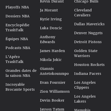
Kevin Durant
Chicago Bulls
Playoffs NBA
Ja Morant
Cleveland
Cavaliers
Dossiers NBA
Kyrie Irving
Dallas Mavericks
Encyclopédie
Luka Doncic
TrashTalk
Denver Nuggets
Anthony
Équipes NBA
Edwards
Detroit Pistons
Podcasts NBA
James Harden
Golden State
Warriors
L'Apéro
Nikola Jokic
TrashTalk
Houston Rockets
Giannis
Grandes dates de
Antetokounmpo
Indiana Pacers
la saison NBA
Evan Fournier
Los Angeles
Incroyable
Clippers
Brocante Sports
Zion Williamson
Los Angeles
Devin Booker
Lakers
Jayson Tatum
Memphis