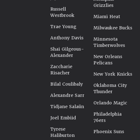
Grizzlies
Russell
Westbrook
Miami Heat
Trae Young
Milwaukee Bucks
Anthony Davis
Minnesota
Timberwolves
Shai Gilgeous-
Alexander
New Orleans
Pelicans
Zaccharie
Risacher
New York Knicks
Bilal Coulibaly
Oklahoma City
Thunder
Alexandre Sarr
Orlando Magic
Tidjane Salaün
Philadelphia
Joel Embiid
76ers
Tyrese
Phoenix Suns
Haliburton