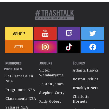
#SHOP
#TTFL
RUBRIQUES
JOUEURS
ÉQUIPES
POPULAIRES
Victor
Atlanta Hawks
Wembanyama
Les Français en
Boston Celtics
NBA
LeBron James
Brooklyn Nets
Programme NBA
Stephen Curry
Charlotte
Classements NBA
Rudy Gobert
Hornets
Salaires NBA