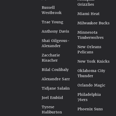
Grizzlies
Russell
Westbrook
Miami Heat
Trae Young
Milwaukee Bucks
Anthony Davis
Minnesota
Timberwolves
Shai Gilgeous-
Alexander
New Orleans
Pelicans
Zaccharie
Risacher
New York Knicks
Bilal Coulibaly
Oklahoma City
Thunder
Alexandre Sarr
Orlando Magic
Tidjane Salaün
Philadelphia
Joel Embiid
76ers
Tyrese
Phoenix Suns
Haliburton