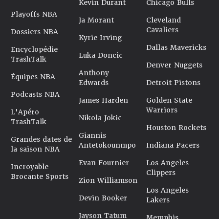
Kevin Durant
Chicago Bulls
Playoffs NBA
Ja Morant
Cleveland
Cavaliers
Dossiers NBA
Kyrie Irving
Dallas Mavericks
Encyclopédie
Luka Doncic
TrashTalk
Denver Nuggets
Anthony
Équipes NBA
Edwards
Detroit Pistons
Podcasts NBA
James Harden
Golden State
Warriors
L'Apéro
Nikola Jokic
TrashTalk
Houston Rockets
Giannis
Grandes dates de
Antetokounmpo
Indiana Pacers
la saison NBA
Evan Fournier
Los Angeles
Incroyable
Clippers
Brocante Sports
Zion Williamson
Los Angeles
Devin Booker
Lakers
Jayson Tatum
Memphis