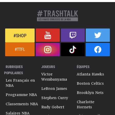
#SHOP
#TTFL
RUBRIQUES
JOUEURS
ÉQUIPES
POPULAIRES
Victor
Atlanta Hawks
Wembanyama
Les Français en
Boston Celtics
NBA
LeBron James
Brooklyn Nets
Programme NBA
Stephen Curry
Charlotte
Classements NBA
Rudy Gobert
Hornets
Salaires NBA