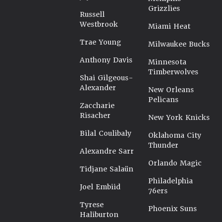
Grizzlies
Russell
Westbrook
Miami Heat
Trae Young
Milwaukee Bucks
Anthony Davis
Minnesota
Timberwolves
Shai Gilgeous-
Alexander
New Orleans
Pelicans
Zaccharie
Risacher
New York Knicks
Bilal Coulibaly
Oklahoma City
Thunder
Alexandre Sarr
Orlando Magic
Tidjane Salaün
Philadelphia
Joel Embiid
76ers
Tyrese
Phoenix Suns
Haliburton