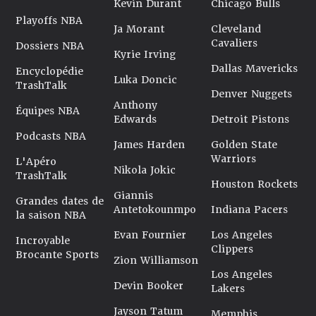
Kevin Durant
Chicago Bulls
Playoffs NBA
Ja Morant
Cleveland
Cavaliers
Dossiers NBA
Kyrie Irving
Dallas Mavericks
Encyclopédie
Luka Doncic
TrashTalk
Denver Nuggets
Anthony
Équipes NBA
Edwards
Detroit Pistons
Podcasts NBA
James Harden
Golden State
Warriors
L'Apéro
Nikola Jokic
TrashTalk
Houston Rockets
Giannis
Grandes dates de
Antetokounmpo
Indiana Pacers
la saison NBA
Evan Fournier
Los Angeles
Incroyable
Clippers
Brocante Sports
Zion Williamson
Los Angeles
Devin Booker
Lakers
Jayson Tatum
Memphis