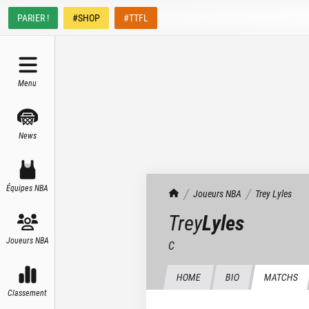
PARIER !
#SHOP
#TTFL
Menu
News
Équipes NBA
TrashTalk Actu NBA
Joueurs NBA
Trey
Lyles
Trey
Lyles
Joueurs NBA
C
HOME
BIO
MATCHS
Classement