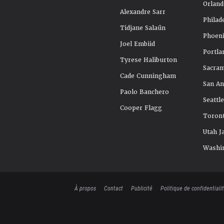
Orland
Alexandre Sarr
Philad
Tidjane Salaün
Phoeni
Joel Embiid
Portla
Tyrese Haliburton
Sacra
Cade Cunningham
San An
Paolo Banchero
Seattl
Cooper Flagg
Toront
Utah J
Washi
À propos
Contact
Publicité
Politique de confidentiali