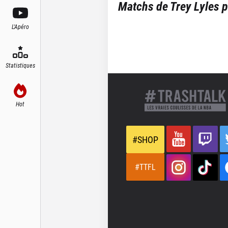
Matchs de
Trey Lyles
p
L'Apéro
Statistiques
Hot
#SHOP
#TTFL