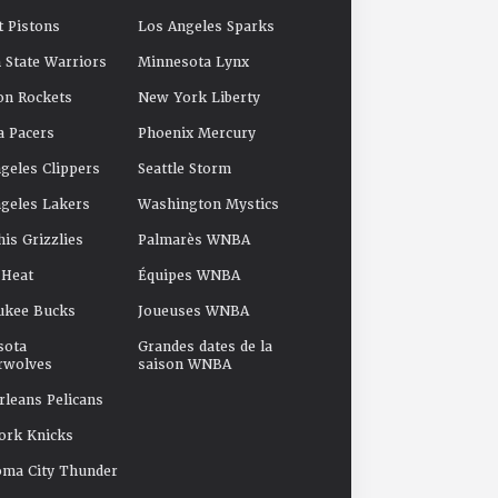
t Pistons
Los Angeles Sparks
 State Warriors
Minnesota Lynx
on Rockets
New York Liberty
a Pacers
Phoenix Mercury
geles Clippers
Seattle Storm
geles Lakers
Washington Mystics
s Grizzlies
Palmarès WNBA
 Heat
Équipes WNBA
ukee Bucks
Joueuses WNBA
sota
Grandes dates de la
rwolves
saison WNBA
leans Pelicans
ork Knicks
oma City Thunder