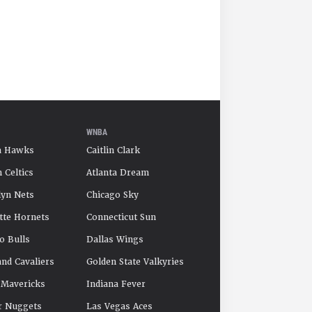
WNBA
a Hawks
Caitlin Clark
 Celtics
Atlanta Dream
yn Nets
Chicago Sky
tte Hornets
Connecticut Sun
o Bulls
Dallas Wings
and Cavaliers
Golden State Valkyries
 Mavericks
Indiana Fever
r Nuggets
Las Vegas Aces