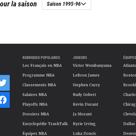
our la saison
Saison 1995-96
RUBRIQUES POPULAIRES
JOUEURS
ÉQUIPES
Les Français en NBA
Victor Wembanyama
Atlant
Programme NBA
LeBron James
Boston
Classements NBA
Stephen Curry
Brookl
Salaires NBA
Rudy Gobert
Charlo
Playoffs NBA
Kevin Durant
Chicag
Dossiers NBA
Ja Morant
Clevel
Encyclopédie TrashTalk
Kyrie Irving
Dallas
Équipes NBA
Luka Doncic
Denve