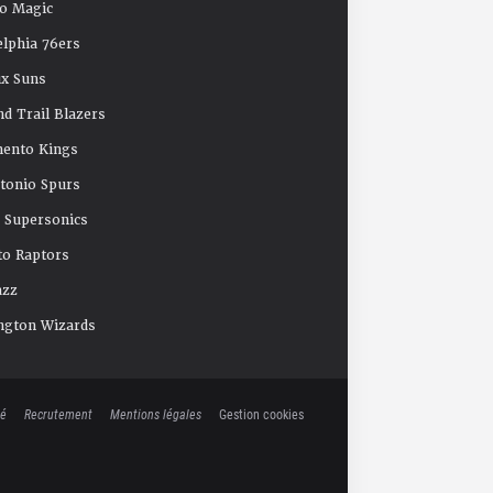
o Magic
elphia 76ers
x Suns
nd Trail Blazers
mento Kings
tonio Spurs
e Supersonics
o Raptors
azz
ngton Wizards
té
Recrutement
Mentions légales
Gestion cookies