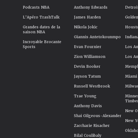
Podcasts NBA
Anthony Edwards
Detroi
L'Apéro TrashTalk
James Harden
Golden
Grandes dates de la
Nikola Jokic
Houst
saison NBA
Giannis Antetokounmpo
Indian
Incroyable Brocante
Sports
Evan Fournier
Los An
Zion Williamson
Los An
Devin Booker
Memphi
Jayson Tatum
Miami
Russell Westbrook
Milwa
Trae Young
Minne
Timbe
Anthony Davis
New Or
Shai Gilgeous-Alexander
New Y
Zaccharie Risacher
Oklah
Bilal Coulibaly