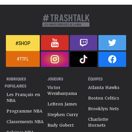
#SHOP
#TTFL
RUBRIQUES
JOUEURS
ÉQUIPES
POPULAIRES
Victor
Atlanta Hawks
Wembanyama
Les Français en
Boston Celtics
NBA
LeBron James
Brooklyn Nets
Programme NBA
Stephen Curry
Charlotte
Classements NBA
Rudy Gobert
Hornets