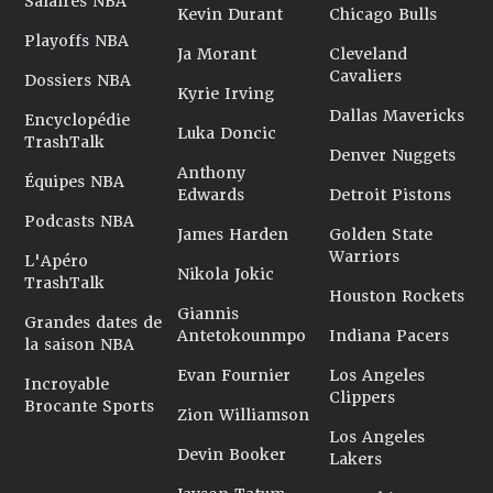
Salaires NBA
Kevin Durant
Chicago Bulls
Playoffs NBA
Ja Morant
Cleveland
Cavaliers
Dossiers NBA
Kyrie Irving
Dallas Mavericks
Encyclopédie
Luka Doncic
TrashTalk
Denver Nuggets
Anthony
Équipes NBA
Edwards
Detroit Pistons
Podcasts NBA
James Harden
Golden State
Warriors
L'Apéro
Nikola Jokic
TrashTalk
Houston Rockets
Giannis
Grandes dates de
Antetokounmpo
Indiana Pacers
la saison NBA
Evan Fournier
Los Angeles
Incroyable
Clippers
Brocante Sports
Zion Williamson
Los Angeles
Devin Booker
Lakers