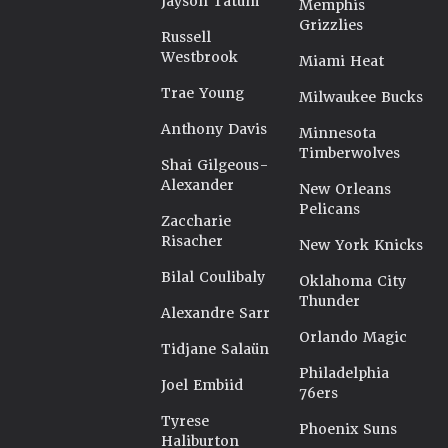
Jayson Tatum
Memphis
Grizzlies
Russell
Westbrook
Miami Heat
Trae Young
Milwaukee Bucks
Anthony Davis
Minnesota
Timberwolves
Shai Gilgeous-
Alexander
New Orleans
Pelicans
Zaccharie
Risacher
New York Knicks
Bilal Coulibaly
Oklahoma City
Thunder
Alexandre Sarr
Orlando Magic
Tidjane Salaün
Philadelphia
Joel Embiid
76ers
Tyrese
Phoenix Suns
Haliburton