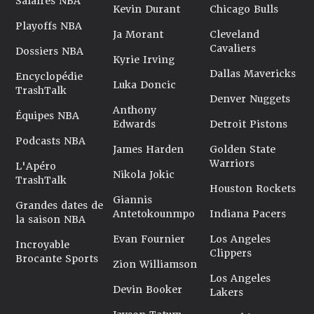
Salaires NBA
Kevin Durant
Chicago Bulls
Playoffs NBA
Ja Morant
Cleveland
Cavaliers
Dossiers NBA
Kyrie Irving
Dallas Mavericks
Encyclopédie
Luka Doncic
TrashTalk
Denver Nuggets
Anthony
Équipes NBA
Edwards
Detroit Pistons
Podcasts NBA
James Harden
Golden State
Warriors
L'Apéro
Nikola Jokic
TrashTalk
Houston Rockets
Giannis
Grandes dates de
Antetokounmpo
Indiana Pacers
la saison NBA
Evan Fournier
Los Angeles
Incroyable
Clippers
Brocante Sports
Zion Williamson
Los Angeles
Devin Booker
Lakers