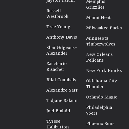
Jayson Tatum
Memphis
Grizzlies
Russell
Westbrook
Miami Heat
Trae Young
Milwaukee Bucks
Anthony Davis
Minnesota
Timberwolves
Shai Gilgeous-
Alexander
New Orleans
Pelicans
Zaccharie
Risacher
New York Knicks
Bilal Coulibaly
Oklahoma City
Thunder
Alexandre Sarr
Orlando Magic
Tidjane Salaün
Philadelphia
Joel Embiid
76ers
Tyrese
Phoenix Suns
Haliburton