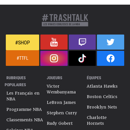
#SHOP
#TTFL
RUBRIQUES
JOUEURS
ÉQUIPES
POPULAIRES
Victor
Atlanta Hawks
Wembanyama
Les Français en
Boston Celtics
NBA
LeBron James
Brooklyn Nets
Programme NBA
Stephen Curry
Charlotte
Classements NBA
Rudy Gobert
Hornets