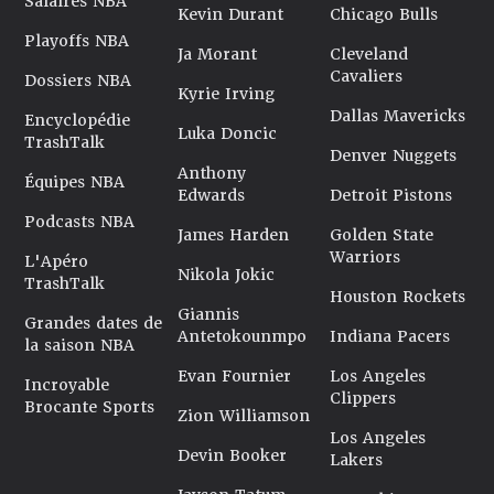
Salaires NBA
Kevin Durant
Chicago Bulls
Playoffs NBA
Ja Morant
Cleveland
Cavaliers
Dossiers NBA
Kyrie Irving
Dallas Mavericks
Encyclopédie
Luka Doncic
TrashTalk
Denver Nuggets
Anthony
Équipes NBA
Edwards
Detroit Pistons
Podcasts NBA
James Harden
Golden State
Warriors
L'Apéro
Nikola Jokic
TrashTalk
Houston Rockets
Giannis
Grandes dates de
Antetokounmpo
Indiana Pacers
la saison NBA
Evan Fournier
Los Angeles
Incroyable
Clippers
Brocante Sports
Zion Williamson
Los Angeles
Devin Booker
Lakers