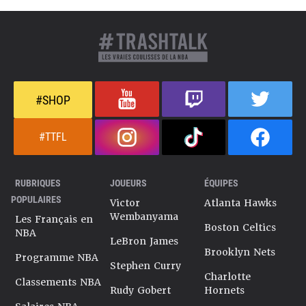
#SHOP
#TTFL
RUBRIQUES
JOUEURS
ÉQUIPES
POPULAIRES
Victor
Atlanta Hawks
Wembanyama
Les Français en
Boston Celtics
NBA
LeBron James
Brooklyn Nets
Programme NBA
Stephen Curry
Charlotte
Classements NBA
Rudy Gobert
Hornets