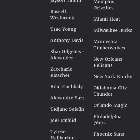
Jayson Tatum
Memphis
Grizzlies
Russell
Westbrook
Miami Heat
Trae Young
Milwaukee Bucks
Anthony Davis
Minnesota
Timberwolves
Shai Gilgeous-
Alexander
New Orleans
Pelicans
Zaccharie
Risacher
New York Knicks
Bilal Coulibaly
Oklahoma City
Thunder
Alexandre Sarr
Orlando Magic
Tidjane Salaün
Philadelphia
Joel Embiid
76ers
Tyrese
Phoenix Suns
Haliburton