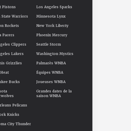
t Pistons
Los Angeles Sparks
 State Warriors
Minnesota Lynx
on Rockets
New York Liberty
a Pacers
Phoenix Mercury
geles Clippers
Seattle Storm
geles Lakers
Washington Mystics
s Grizzlies
Palmarès WNBA
 Heat
Équipes WNBA
ukee Bucks
Joueuses WNBA
sota
Grandes dates de la
rwolves
saison WNBA
leans Pelicans
ork Knicks
oma City Thunder