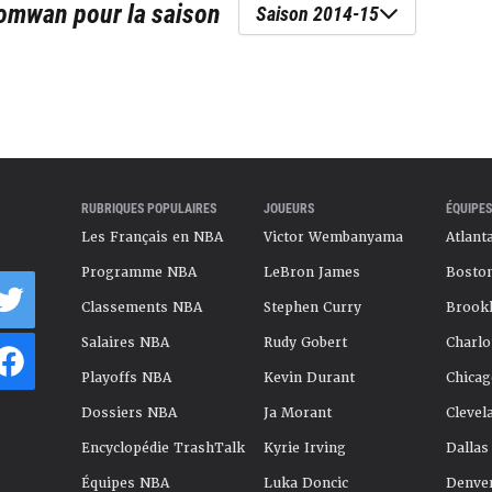
uomwan
pour la saison
Saison 2014-15
RUBRIQUES POPULAIRES
JOUEURS
ÉQUIPES
Les Français en NBA
Victor Wembanyama
Atlant
Programme NBA
LeBron James
Boston
Classements NBA
Stephen Curry
Brookl
Salaires NBA
Rudy Gobert
Charlo
Playoffs NBA
Kevin Durant
Chicag
Dossiers NBA
Ja Morant
Clevel
Encyclopédie TrashTalk
Kyrie Irving
Dallas
Équipes NBA
Luka Doncic
Denve