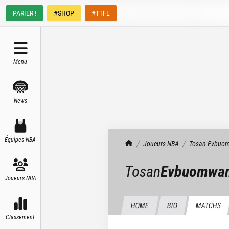
PARIER !
#SHOP
#TTFL
Menu
News
Équipes NBA
TrashTalk Actu NBA
Joueurs NBA
Tosan
Evbuo
Tosan
Evbuomwa
Joueurs NBA
HOME
BIO
MATCHS
Classement