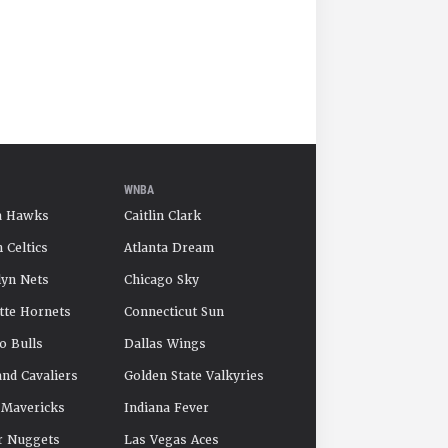
WNBA
a Hawks
Caitlin Clark
 Celtics
Atlanta Dream
yn Nets
Chicago Sky
tte Hornets
Connecticut Sun
o Bulls
Dallas Wings
and Cavaliers
Golden State Valkyries
 Mavericks
Indiana Fever
r Nuggets
Las Vegas Aces