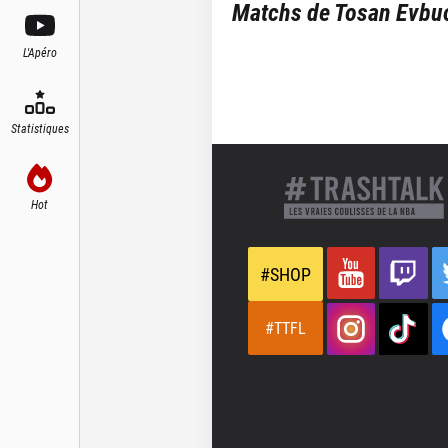
Matchs de
Tosan Evb
L'Apéro
Statistiques
Hot
#SHOP
#TTFL