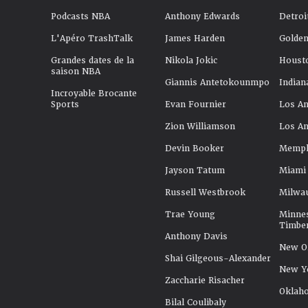
Podcasts NBA
Anthony Edwards
Detroi
L'Apéro TrashTalk
James Harden
Golden
Grandes dates de la
Nikola Jokic
Houst
saison NBA
Giannis Antetokounmpo
Indian
Incroyable Brocante
Sports
Evan Fournier
Los An
Zion Williamson
Los An
Devin Booker
Memphi
Jayson Tatum
Miami
Russell Westbrook
Milwa
Trae Young
Minne
Timbe
Anthony Davis
New Or
Shai Gilgeous-Alexander
New Y
Zaccharie Risacher
Oklah
Bilal Coulibaly