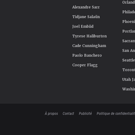
Orland
Alexandre Sarr
Philad
Tidjane Salaün
Phoeni
Joel Embiid
Portla
Tyrese Haliburton
Sacra
Cade Cunningham
San An
Paolo Banchero
Seattl
Cooper Flagg
Toront
Utah J
Washi
À propos
Contact
Publicité
Politique de confidentiali