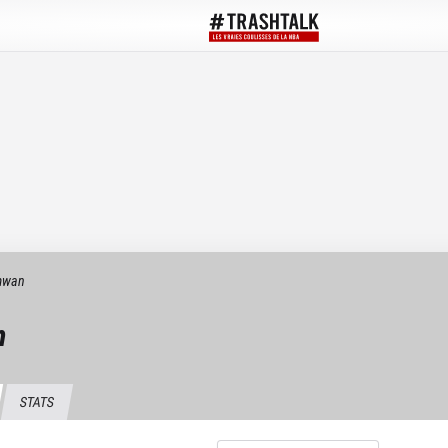
mwan
n
STATS