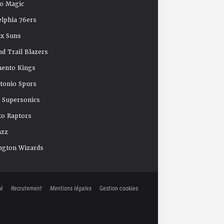
o Magic
elphia 76ers
x Suns
nd Trail Blazers
mento Kings
tonio Spurs
e Supersonics
o Raptors
azz
ngton Wizards
té
Recrutement
Mentions légales
Gestion cookies