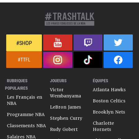
#SHOP
#TTFL
RUBRIQUES
JOUEURS
ÉQUIPES
POPULAIRES
Victor
Atlanta Hawks
Wembanyama
Les Français en
Boston Celtics
NBA
LeBron James
Brooklyn Nets
Programme NBA
Stephen Curry
Charlotte
Classements NBA
Rudy Gobert
Hornets
Salaires NBA