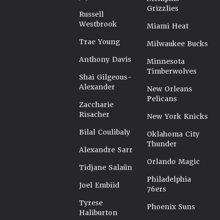
Grizzlies
Russell
Westbrook
Miami Heat
Trae Young
Milwaukee Bucks
Anthony Davis
Minnesota
Timberwolves
Shai Gilgeous-
Alexander
New Orleans
Pelicans
Zaccharie
Risacher
New York Knicks
Bilal Coulibaly
Oklahoma City
Thunder
Alexandre Sarr
Orlando Magic
Tidjane Salaün
Philadelphia
Joel Embiid
76ers
Tyrese
Phoenix Suns
Haliburton