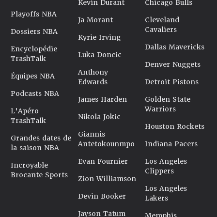
Kevin Durant
Chicago Bulls
Playoffs NBA
Ja Morant
Cleveland
Cavaliers
Dossiers NBA
Kyrie Irving
Dallas Mavericks
Encyclopédie
Luka Doncic
TrashTalk
Denver Nuggets
Anthony
Équipes NBA
Edwards
Detroit Pistons
Podcasts NBA
James Harden
Golden State
Warriors
L'Apéro
Nikola Jokic
TrashTalk
Houston Rockets
Giannis
Grandes dates de
Antetokounmpo
Indiana Pacers
la saison NBA
Evan Fournier
Los Angeles
Incroyable
Clippers
Brocante Sports
Zion Williamson
Los Angeles
Devin Booker
Lakers
Jayson Tatum
Memphis