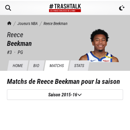
TrashTalk Actu NBA
Joueurs NBA
Reece
Beekman
Reece
Beekman
#
3
·
PG
HOME
BIO
MATCHS
STATS
Matchs de
Reece Beekman
pour la saison
Saison 2015-16