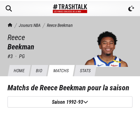
TrashTalk Actu NBA
Joueurs NBA
Reece
Beekman
Reece
Beekman
#
3
·
PG
HOME
BIO
MATCHS
STATS
Matchs de
Reece Beekman
pour la saison
Saison 1992-93