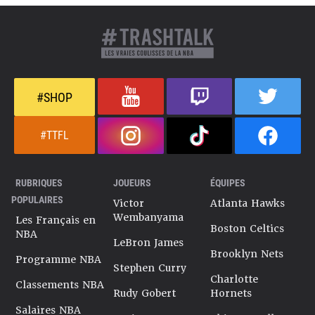
#SHOP
#TTFL
RUBRIQUES
JOUEURS
ÉQUIPES
POPULAIRES
Victor
Atlanta Hawks
Wembanyama
Les Français en
Boston Celtics
NBA
LeBron James
Brooklyn Nets
Programme NBA
Stephen Curry
Charlotte
Classements NBA
Rudy Gobert
Hornets
Salaires NBA