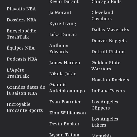
Kevin Durant
Chicago Bulls
Playoffs NBA
Ja Morant
Cleveland
Cavaliers
Dossiers NBA
Kyrie Irving
Dallas Mavericks
Encyclopédie
Luka Doncic
TrashTalk
Denver Nuggets
Anthony
Équipes NBA
Edwards
Detroit Pistons
Podcasts NBA
James Harden
Golden State
Warriors
L'Apéro
Nikola Jokic
TrashTalk
Houston Rockets
Giannis
Grandes dates de
Antetokounmpo
Indiana Pacers
la saison NBA
Evan Fournier
Los Angeles
Incroyable
Clippers
Brocante Sports
Zion Williamson
Los Angeles
Devin Booker
Lakers
Jayson Tatum
Memphis