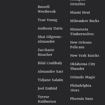
Grizzlies
Russell
Westbrook
Miami Heat
Trae Young
Milwaukee Bucks
Anthony Davis
Minnesota
Timberwolves
Shai Gilgeous-
Alexander
New Orleans
Pelicans
Zaccharie
Risacher
New York Knicks
Bilal Coulibaly
Oklahoma City
Thunder
Alexandre Sarr
Orlando Magic
Tidjane Salaün
Philadelphia
Joel Embiid
76ers
Tyrese
Phoenix Suns
Haliburton