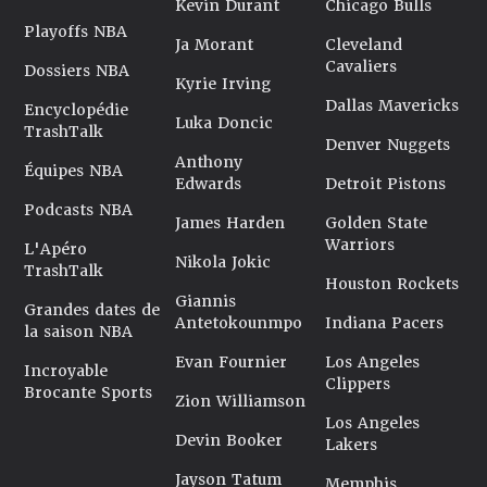
Kevin Durant
Chicago Bulls
Playoffs NBA
Ja Morant
Cleveland
Cavaliers
Dossiers NBA
Kyrie Irving
Dallas Mavericks
Encyclopédie
Luka Doncic
TrashTalk
Denver Nuggets
Anthony
Équipes NBA
Edwards
Detroit Pistons
Podcasts NBA
James Harden
Golden State
Warriors
L'Apéro
Nikola Jokic
TrashTalk
Houston Rockets
Giannis
Grandes dates de
Antetokounmpo
Indiana Pacers
la saison NBA
Evan Fournier
Los Angeles
Incroyable
Clippers
Brocante Sports
Zion Williamson
Los Angeles
Devin Booker
Lakers
Jayson Tatum
Memphis