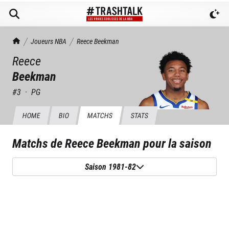
TrashTalk Actu NBA
Joueurs NBA
Reece
Beekman
Reece
Beekman
#
3
·
PG
HOME
BIO
MATCHS
STATS
Matchs de
Reece Beekman
pour la saison
Saison 1981-82