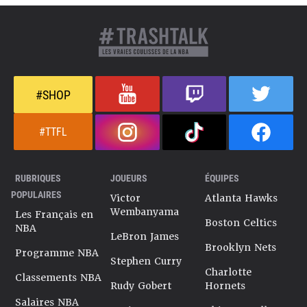
#SHOP
#TTFL
RUBRIQUES
JOUEURS
ÉQUIPES
POPULAIRES
Victor
Atlanta Hawks
Wembanyama
Les Français en
Boston Celtics
NBA
LeBron James
Brooklyn Nets
Programme NBA
Stephen Curry
Charlotte
Classements NBA
Rudy Gobert
Hornets
Salaires NBA