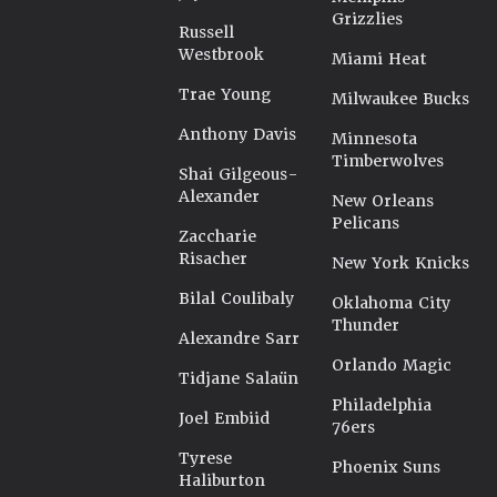
Grizzlies
Russell
Westbrook
Miami Heat
Trae Young
Milwaukee Bucks
Anthony Davis
Minnesota
Timberwolves
Shai Gilgeous-
Alexander
New Orleans
Pelicans
Zaccharie
Risacher
New York Knicks
Bilal Coulibaly
Oklahoma City
Thunder
Alexandre Sarr
Orlando Magic
Tidjane Salaün
Philadelphia
Joel Embiid
76ers
Tyrese
Phoenix Suns
Haliburton