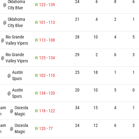
Oklahoma
24
6
8
6
@
W
123
-
139
City Blue
Oklahoma
21
4
2
1
@
W
101
-
113
City Blue
Rio Grande
28
10
4
5
@
W
113
-
108
Valley Vipers
Rio Grande
29
2
6
3
@
W
125
-
134
Valley Vipers
Austin
25
18
1
1
@
W
102
-
110
Spurs
Austin
20
10
5
0
@
W
134
-
120
Spurs
ham
Osceola
34
15
4
1
@
W
118
-
122
n
Magic
ham
Osceola
24
12
6
3
@
W
120
-
77
n
Magic