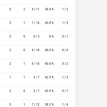
0
2
4 / 11
36.4 %
1 / 2
50.0%
2 / 2
100.
3
1
7 / 16
43.8 %
1 / 5
20.0%
1 / 2
50.
3
0
0 / 3
0 %
0 / 1
-
0 / 0
2
0
4 / 10
40.0 %
0 / 0
-
0 / 1
2
1
6 / 10
60.0 %
0 / 2
-
1 / 1
100.
1
1
3 / 7
42.9 %
1 / 3
33.3%
1 / 1
100.
2
0
3 / 7
42.9 %
0 / 1
-
5 / 6
83.
3
1
7 / 12
58.3 %
1 / 4
25.0%
1 / 1
100.