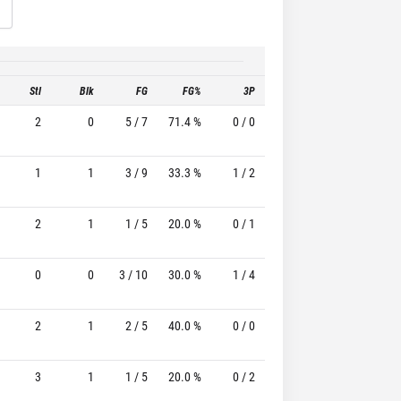
Stl
Blk
FG
FG%
3P
3P%
FT
2
0
5 / 7
71.4 %
0 / 0
-
1 / 1
100.
1
1
3 / 9
33.3 %
1 / 2
50.0%
3 / 4
75.
2
1
1 / 5
20.0 %
0 / 1
-
2 / 3
66.
0
0
3 / 10
30.0 %
1 / 4
25.0%
0 / 0
2
1
2 / 5
40.0 %
0 / 0
-
4 / 5
80.
3
1
1 / 5
20.0 %
0 / 2
-
0 / 0