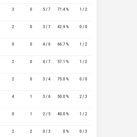
3
0
5 / 7
71.4 %
1 / 2
50.0%
2 / 3
66.
2
0
3 / 7
42.9 %
0 / 0
-
1 / 2
50.
0
0
4 / 6
66.7 %
1 / 2
50.0%
4 / 4
100.
2
0
4 / 7
57.1 %
1 / 2
50.0%
1 / 2
50.
2
0
3 / 4
75.0 %
0 / 0
-
3 / 3
100.
4
1
3 / 6
50.0 %
2 / 3
66.7%
0 / 1
0
1
2 / 5
40.0 %
1 / 2
50.0%
1 / 1
100.
2
2
0 / 3
0 %
0 / 3
-
2 / 2
100.