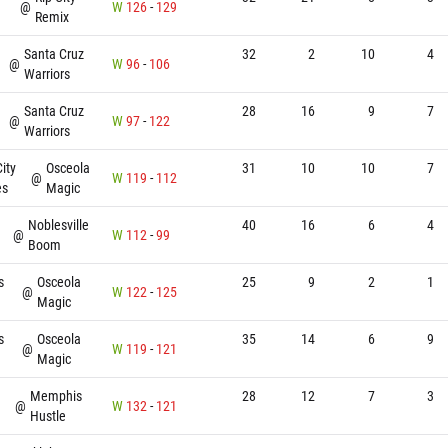
@
W
126
-
129
Remix
Santa Cruz
32
2
10
4
@
W
96
-
106
Warriors
Santa Cruz
28
16
9
7
@
W
97
-
122
Warriors
ity
Osceola
31
10
10
7
@
W
119
-
112
es
Magic
Noblesville
40
16
6
4
@
W
112
-
99
Boom
s
Osceola
25
9
2
1
@
W
122
-
125
Magic
s
Osceola
35
14
6
9
@
W
119
-
121
Magic
Memphis
28
12
7
3
@
W
132
-
121
Hustle