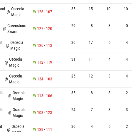
and
Osceola
35
15
10
10
@
W
126
-
107
Magic
Greensboro
29
8
3
0
@
W
127
-
120
Swarm
in
Osceola
30
17
6
4
@
W
126
-
113
Magic
Osceola
31
11
4
4
@
W
112
-
119
Magic
Osceola
25
12
3
4
@
W
134
-
103
Magic
lls
Osceola
35
8
8
2
@
W
113
-
106
Magic
lls
Osceola
24
7
3
3
@
W
108
-
123
Magic
nd
Osceola
30
4
6
2
@
W
128
-
111