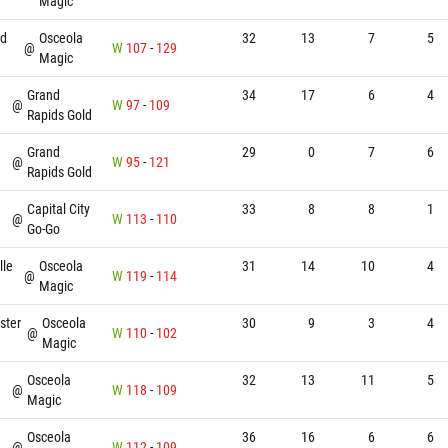
Magic
nd
Osceola
32
13
7
5
@
W
107
-
129
Magic
Grand
34
17
6
4
@
W
97
-
109
Rapids Gold
Grand
29
0
7
6
@
W
95
-
121
Rapids Gold
Capital City
33
8
8
1
@
W
113
-
110
Go-Go
lle
Osceola
31
14
10
4
@
W
119
-
114
Magic
ster
Osceola
30
9
3
4
@
W
110
-
102
Magic
Osceola
32
13
11
5
@
W
118
-
109
Magic
Osceola
36
16
6
6
@
W
112
-
109