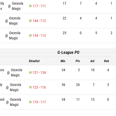
ity
Osceola
17
7
4
1
@
W
117
-
111
es
Magic
Osceola
22
4
4
1
@
W
144
-
112
Magic
Osceola
25
0
5
2
@
W
134
-
113
Magic
G-League PO
Résultat
Min
Pts
Ast
Reb
oro
Osceola
34
3
10
4
@
W
121
-
134
Magic
ty
Osceola
36
26
7
3
@
W
123
-
116
Magic
and
Osceola
34
11
13
0
@
W
119
-
117
Magic