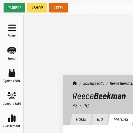
PARIER !
#SHOP
#TTFL
Menu
News
Équipes NBA
TrashTalk Actu NBA
Joueurs NBA
Reece
Beekma
Reece
Beekman
Joueurs NBA
#
3
·
PG
HOME
BIO
MATCHS
Classement