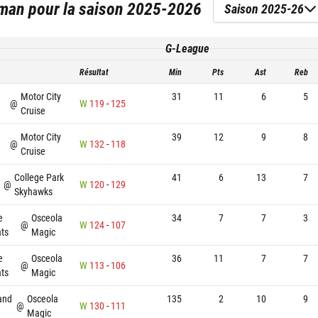
kman
pour la saison
2025-2026
Saison 2025-26
G-League
Résultat
Min
Pts
Ast
Reb
Motor City
31
11
6
5
@
W
119
-
125
Cruise
Motor City
39
12
9
8
@
W
132
-
118
Cruise
College Park
41
6
13
7
@
W
120
-
129
Skyhawks
e
Osceola
34
7
7
3
@
W
124
-
107
ts
Magic
e
Osceola
36
11
7
7
@
W
113
-
106
ts
Magic
and
Osceola
135
2
10
9
@
W
130
-
111
Magic