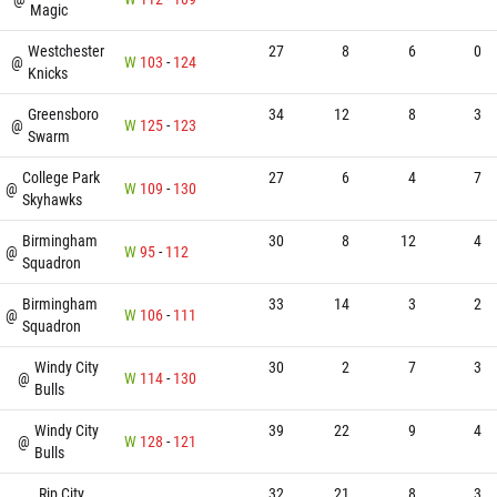
Magic
Westchester
27
8
6
0
@
W
103
-
124
Knicks
Greensboro
34
12
8
3
@
W
125
-
123
Swarm
College Park
27
6
4
7
@
W
109
-
130
Skyhawks
Birmingham
30
8
12
4
@
W
95
-
112
Squadron
Birmingham
33
14
3
2
@
W
106
-
111
Squadron
Windy City
30
2
7
3
@
W
114
-
130
Bulls
Windy City
39
22
9
4
@
W
128
-
121
Bulls
Rip City
32
21
8
3