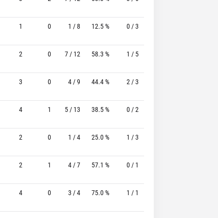
1
0
1 / 8
12.5 %
0 / 3
-
0 / 0
2
0
7 / 12
58.3 %
1 / 5
20.0%
1 / 2
50.
3
0
4 / 9
44.4 %
2 / 3
66.7%
0 / 0
4
1
5 / 13
38.5 %
0 / 2
-
3 / 4
75.
2
0
1 / 4
25.0 %
1 / 3
33.3%
3 / 4
75.
2
1
4 / 7
57.1 %
0 / 1
-
4 / 4
100.
4
0
3 / 4
75.0 %
1 / 1
100.0%
3 / 3
100.