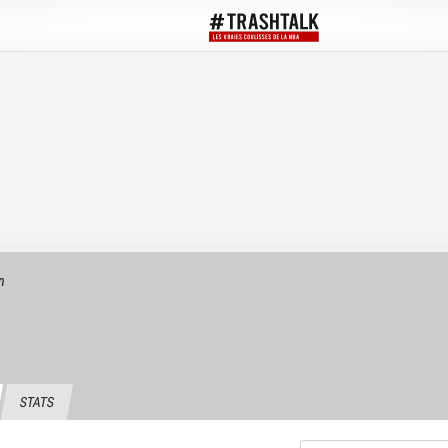
n
STATS