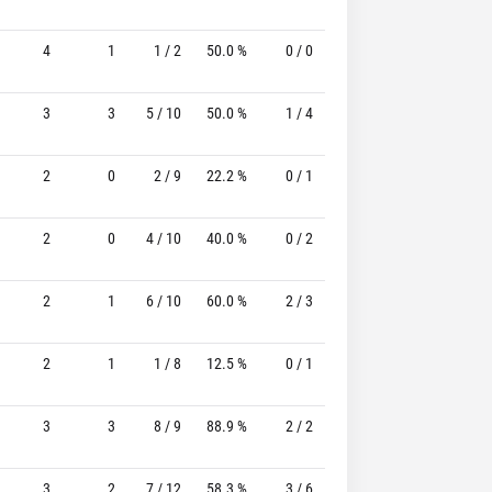
4
1
1 / 2
50.0 %
0 / 0
-
3 / 3
100.
3
3
5 / 10
50.0 %
1 / 4
25.0%
1 / 2
50.
2
0
2 / 9
22.2 %
0 / 1
-
1 / 1
100.
2
0
4 / 10
40.0 %
0 / 2
-
0 / 0
2
1
6 / 10
60.0 %
2 / 3
66.7%
0 / 0
2
1
1 / 8
12.5 %
0 / 1
-
0 / 0
3
3
8 / 9
88.9 %
2 / 2
100.0%
2 / 4
50.
3
2
7 / 12
58.3 %
3 / 6
50.0%
3 / 5
60.