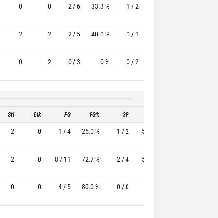
0
0
2 / 6
33.3 %
1 / 2
50.0%
1 / 2
50.
2
2
2 / 5
40.0 %
0 / 1
-
0 / 0
0
2
0 / 3
0 %
0 / 2
-
0 / 1
Stl
Blk
FG
FG%
3P
3P%
FT
FT%
2
0
1 / 4
25.0 %
1 / 2
50.0%
0 / 0
0 %
2
0
8 / 11
72.7 %
2 / 4
50.0%
5 / 5
100.0 %
0
0
4 / 5
80.0 %
0 / 0
-
2 / 2
100.0 %