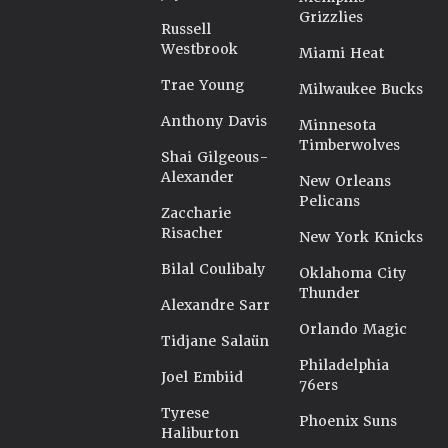
Grizzlies
Russell
Westbrook
Miami Heat
Trae Young
Milwaukee Bucks
Anthony Davis
Minnesota
Timberwolves
Shai Gilgeous-
Alexander
New Orleans
Pelicans
Zaccharie
Risacher
New York Knicks
Bilal Coulibaly
Oklahoma City
Thunder
Alexandre Sarr
Orlando Magic
Tidjane Salaün
Philadelphia
Joel Embiid
76ers
Tyrese
Phoenix Suns
Haliburton