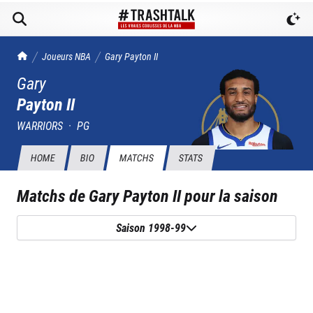
TrashTalk Actu NBA
Joueurs NBA
Gary
Payton II
Gary
Payton II
WARRIORS
·
PG
HOME
BIO
MATCHS
STATS
Matchs de
Gary Payton II
pour la saison
Saison 1998-99