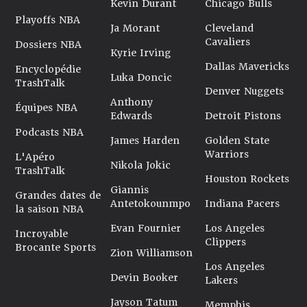
Kevin Durant
Chicago Bulls
Playoffs NBA
Ja Morant
Cleveland
Cavaliers
Dossiers NBA
Kyrie Irving
Dallas Mavericks
Encyclopédie
Luka Doncic
TrashTalk
Denver Nuggets
Anthony
Équipes NBA
Edwards
Detroit Pistons
Podcasts NBA
James Harden
Golden State
Warriors
L'Apéro
Nikola Jokic
TrashTalk
Houston Rockets
Giannis
Grandes dates de
Antetokounmpo
Indiana Pacers
la saison NBA
Evan Fournier
Los Angeles
Incroyable
Clippers
Brocante Sports
Zion Williamson
Los Angeles
Devin Booker
Lakers
Jayson Tatum
Memphis