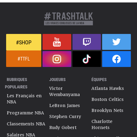
#SHOP
#TTFL
RUBRIQUES
JOUEURS
ÉQUIPES
POPULAIRES
Victor
Atlanta Hawks
Wembanyama
Les Français en
Boston Celtics
NBA
LeBron James
Brooklyn Nets
Programme NBA
Stephen Curry
Charlotte
Classements NBA
Rudy Gobert
Hornets
Salaires NBA