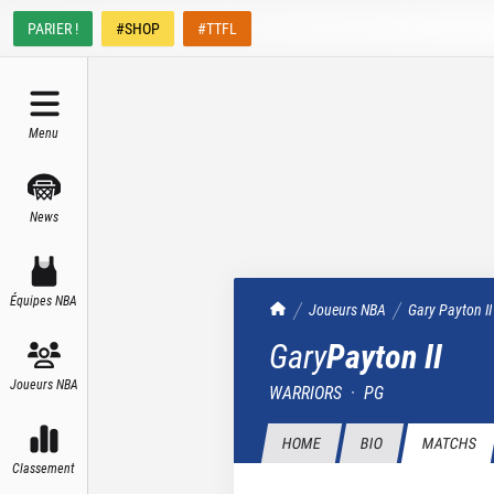
PARIER !
#SHOP
#TTFL
Menu
News
Équipes NBA
TrashTalk Actu NBA
Joueurs NBA
Gary
Payton II
Gary
Payton II
Joueurs NBA
WARRIORS
·
PG
HOME
BIO
MATCHS
Classement