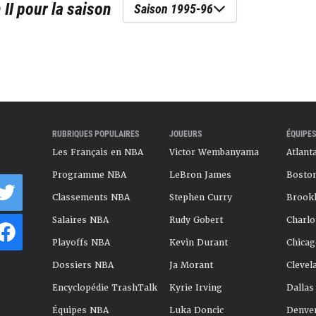
 II
pour la saison
Saison 1995-96
RUBRIQUES POPULAIRES
JOUEURS
ÉQUIPES
Les Français en NBA
Victor Wembanyama
Atlant
Programme NBA
LeBron James
Boston
Classements NBA
Stephen Curry
Brookl
Salaires NBA
Rudy Gobert
Charlo
Playoffs NBA
Kevin Durant
Chicag
Dossiers NBA
Ja Morant
Clevel
Encyclopédie TrashTalk
Kyrie Irving
Dallas
Équipes NBA
Luka Doncic
Denve