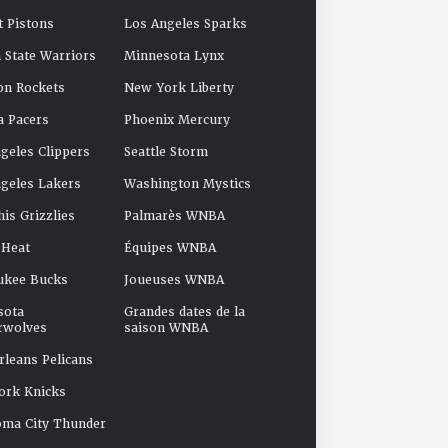
t Pistons
Los Angeles Sparks
 State Warriors
Minnesota Lynx
on Rockets
New York Liberty
a Pacers
Phoenix Mercury
geles Clippers
Seattle Storm
geles Lakers
Washington Mystics
s Grizzlies
Palmarès WNBA
 Heat
Équipes WNBA
ukee Bucks
Joueuses WNBA
sota
Grandes dates de la
rwolves
saison WNBA
leans Pelicans
ork Knicks
oma City Thunder