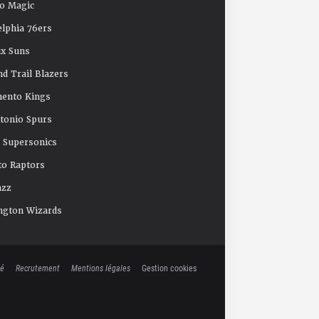
o Magic
elphia 76ers
x Suns
nd Trail Blazers
mento Kings
tonio Spurs
e Supersonics
o Raptors
azz
ngton Wizards
té
Recrutement
Mentions légales
Gestion cookies