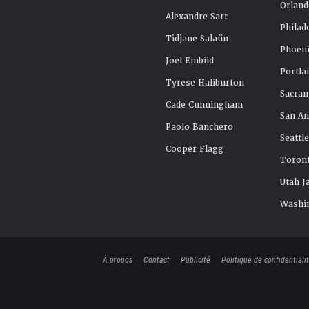
Orland
Alexandre Sarr
Philad
Tidjane Salaün
Phoeni
Joel Embiid
Portla
Tyrese Haliburton
Sacra
Cade Cunningham
San An
Paolo Banchero
Seattl
Cooper Flagg
Toront
Utah J
Washi
À propos
Contact
Publicité
Politique de confidentiali