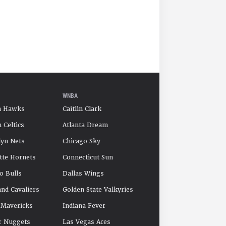
WNBA
a Hawks
Caitlin Clark
 Celtics
Atlanta Dream
yn Nets
Chicago Sky
tte Hornets
Connecticut Sun
o Bulls
Dallas Wings
and Cavaliers
Golden State Valkyries
 Mavericks
Indiana Fever
r Nuggets
Las Vegas Aces