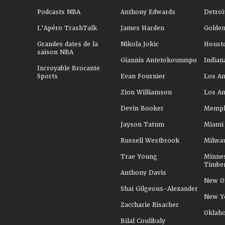
Podcasts NBA
Anthony Edwards
Detroi
L'Apéro TrashTalk
James Harden
Golden
Grandes dates de la
Nikola Jokic
Houst
saison NBA
Giannis Antetokounmpo
Indian
Incroyable Brocante
Sports
Evan Fournier
Los An
Zion Williamson
Los An
Devin Booker
Memphi
Jayson Tatum
Miami
Russell Westbrook
Milwa
Trae Young
Minne
Timbe
Anthony Davis
New Or
Shai Gilgeous-Alexander
New Y
Zaccharie Risacher
Oklah
Bilal Coulibaly