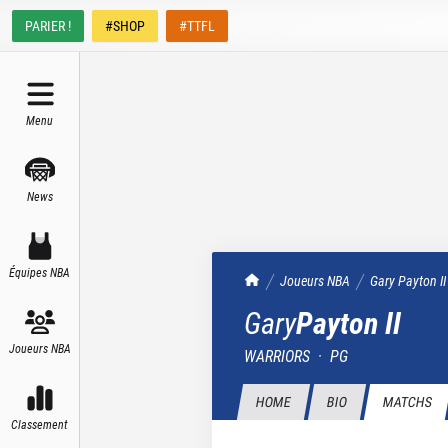
PARIER !
#SHOP
#TTFL
Menu
News
Équipes NBA
TrashTalk Actu NBA
Joueurs NBA
Gary
Payton II
Gary
Payton II
Joueurs NBA
WARRIORS
·
PG
HOME
BIO
MATCHS
Classement