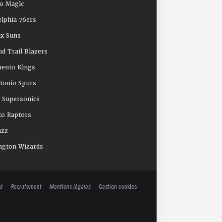
o Magic
elphia 76ers
x Suns
nd Trail Blazers
mento Kings
tonio Spurs
e Supersonics
o Raptors
azz
ngton Wizards
té
Recrutement
Mentions légales
Gestion cookies