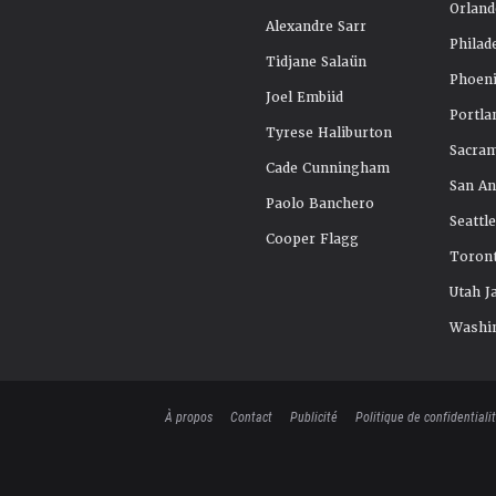
Orland
Alexandre Sarr
Philad
Tidjane Salaün
Phoeni
Joel Embiid
Portla
Tyrese Haliburton
Sacra
Cade Cunningham
San An
Paolo Banchero
Seattl
Cooper Flagg
Toront
Utah J
Washi
À propos
Contact
Publicité
Politique de confidentiali