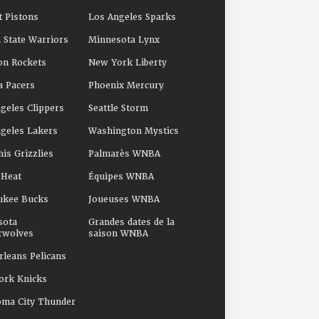
t Pistons
Los Angeles Sparks
 State Warriors
Minnesota Lynx
on Rockets
New York Liberty
a Pacers
Phoenix Mercury
geles Clippers
Seattle Storm
geles Lakers
Washington Mystics
s Grizzlies
Palmarès WNBA
 Heat
Équipes WNBA
ukee Bucks
Joueuses WNBA
sota
Grandes dates de la
rwolves
saison WNBA
leans Pelicans
ork Knicks
oma City Thunder