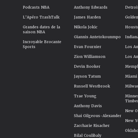
Podcasts NBA
Anthony Edwards
Detroi
L'Apéro TrashTalk
James Harden
Golden
Grandes dates de la
Nikola Jokic
Houst
saison NBA
Giannis Antetokounmpo
Indian
Incroyable Brocante
Sports
Evan Fournier
Los An
Zion Williamson
Los An
Devin Booker
Memphi
Jayson Tatum
Miami
Russell Westbrook
Milwa
Trae Young
Minne
Timbe
Anthony Davis
New Or
Shai Gilgeous-Alexander
New Y
Zaccharie Risacher
Oklah
Bilal Coulibaly