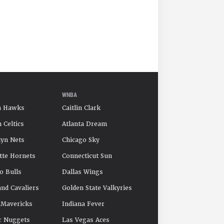
WNBA
a Hawks
Caitlin Clark
 Celtics
Atlanta Dream
yn Nets
Chicago Sky
tte Hornets
Connecticut Sun
o Bulls
Dallas Wings
and Cavaliers
Golden State Valkyries
 Mavericks
Indiana Fever
r Nuggets
Las Vegas Aces