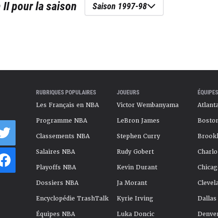
 II
pour la saison
Saison 1997-98
RUBRIQUES POPULAIRES
JOUEURS
ÉQUIPES
Les Français en NBA
Victor Wembanyama
Atlant
Programme NBA
LeBron James
Boston
Classements NBA
Stephen Curry
Brookl
Salaires NBA
Rudy Gobert
Charlo
Playoffs NBA
Kevin Durant
Chicag
Dossiers NBA
Ja Morant
Clevel
Encyclopédie TrashTalk
Kyrie Irving
Dallas
Équipes NBA
Luka Doncic
Denve