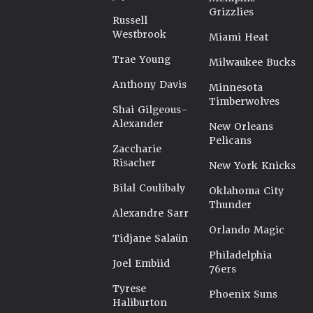
Grizzlies
Russell
Westbrook
Miami Heat
Trae Young
Milwaukee Bucks
Anthony Davis
Minnesota
Timberwolves
Shai Gilgeous-
Alexander
New Orleans
Pelicans
Zaccharie
Risacher
New York Knicks
Bilal Coulibaly
Oklahoma City
Thunder
Alexandre Sarr
Orlando Magic
Tidjane Salaün
Philadelphia
Joel Embiid
76ers
Tyrese
Phoenix Suns
Haliburton