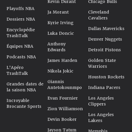
Kevin Durant
Chicago Bulls
Playoffs NBA
Ja Morant
Cleveland
Cavaliers
Dossiers NBA
Kyrie Irving
Dallas Mavericks
Encyclopédie
Luka Doncic
TrashTalk
Denver Nuggets
Anthony
Équipes NBA
Edwards
Detroit Pistons
Podcasts NBA
James Harden
Golden State
Warriors
L'Apéro
Nikola Jokic
TrashTalk
Houston Rockets
Giannis
Grandes dates de
Antetokounmpo
Indiana Pacers
la saison NBA
Evan Fournier
Los Angeles
Incroyable
Clippers
Brocante Sports
Zion Williamson
Los Angeles
Devin Booker
Lakers
Jayson Tatum
Memphis