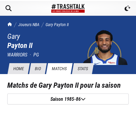
TrashTalk Actu NBA
Joueurs NBA
Gary
Payton II
Gary
Payton II
WARRIORS
·
PG
HOME
BIO
MATCHS
STATS
Matchs de
Gary Payton II
pour la saison
Saison 1985-86