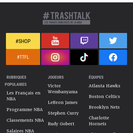
#SHOP
#TTFL
RUBRIQUES
JOUEURS
ÉQUIPES
POPULAIRES
Victor
Atlanta Hawks
Wembanyama
Les Français en
Boston Celtics
NBA
LeBron James
Brooklyn Nets
Programme NBA
Stephen Curry
Charlotte
Classements NBA
Rudy Gobert
Hornets
Salaires NBA