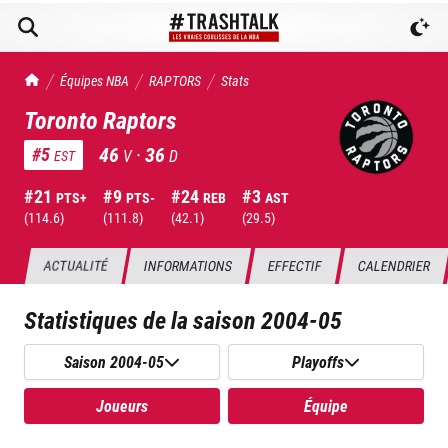
TrashTalk Actu NBA
Équipes NBA
RAPTORS
Stats
Toronto Raptors
46
·
36
#
5
V
D
EST
#
21
#
9
#
24
#
3
PTS+
PTS-
REB
AST
(
114.6
)
(
111.8
)
(
42.1
)
(
29.5
)
ACTUALITÉ
INFORMATIONS
EFFECTIF
CALENDRIER
Statistiques de la saison
2004-05
Saison 2004-05
Playoffs
Joueurs
Équipe