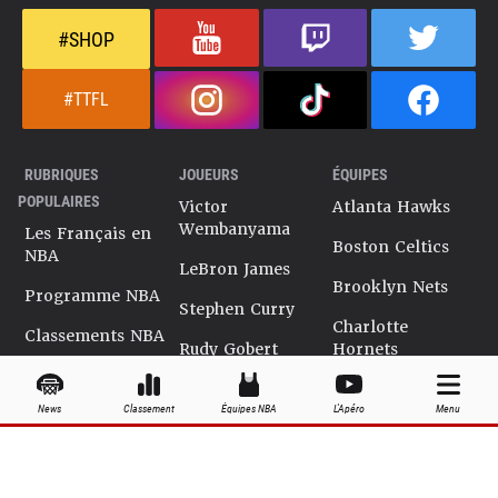
#SHOP
#TTFL
RUBRIQUES
JOUEURS
ÉQUIPES
POPULAIRES
Victor
Atlanta Hawks
Wembanyama
Les Français en
Boston Celtics
NBA
LeBron James
Brooklyn Nets
Programme NBA
Stephen Curry
Charlotte
Classements NBA
Rudy Gobert
Hornets
Salaires NBA
Kevin Durant
Chicago Bulls
News
Classement
Équipes NBA
L'Apéro
Menu
Playoffs NBA
Ja Morant
Cleveland
Cavaliers
Dossiers NBA
Kyrie Irving
Dallas Mavericks
Encyclopédie