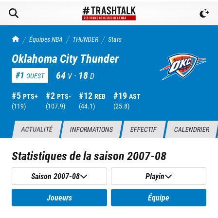
TrashTalk Actu NBA
Équipes NBA
THUNDER
Stats
Oklahoma City Thunder
64
·
18
#
1
V
D
OUEST
#
5
#
2
#
12
#
19
PTS+
PTS-
REB
AST
(
119
)
(
107.9
)
(
44.1
)
(
25.8
)
ACTUALITÉ
INFORMATIONS
EFFECTIF
CALENDRIER
Statistiques de la saison
2007-08
Saison 2007-08
Playin
Joueurs
Équipe