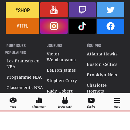
#SHOP
#TTFL
RUBRIQUES
JOUEURS
ÉQUIPES
POPULAIRES
Victor
Atlanta Hawks
Wembanyama
Les Français en
Boston Celtics
NBA
LeBron James
Brooklyn Nets
Programme NBA
Stephen Curry
Charlotte
Classements NBA
Rudy Gobert
Hornets
Salaires NBA
Kevin Durant
Chicago Bulls
News
Classement
Équipes NBA
L'Apéro
Menu
Playoffs NBA
Ja Morant
Cleveland
Cavaliers
Dossiers NBA
Kyrie Irving
Dallas Mavericks
Encyclopédie