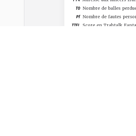
TO
Nombre de balles perdu
Pf
Nombre de fautes perso
TTFL
Score en Trahtalk Fant
#SHOP
#TTFL