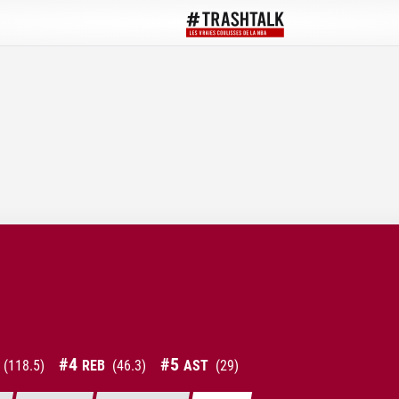
#
4
#
5
(
118.5
)
REB
(
46.3
)
AST
(
29
)