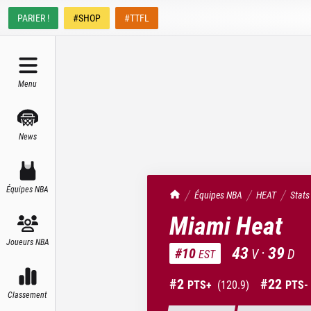
PARIER !
#SHOP
#TTFL
Menu
News
Équipes NBA
TrashTalk Actu NBA
Équipes NBA
HEAT
Stats
Miami Heat
Joueurs NBA
43
·
39
#
10
V
D
EST
#
2
#
22
PTS+
(
120.9
)
PTS-
Classement