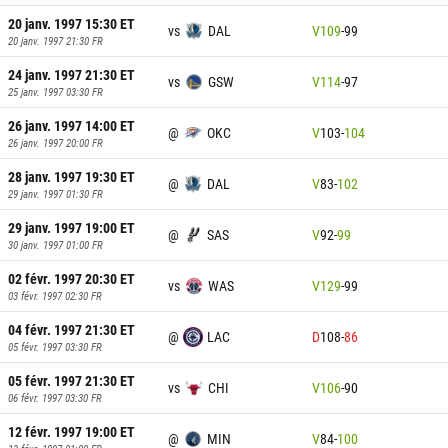
20 janv. 1997 15:30
ET
vs
DAL
V
109
-
99
20 janv. 1997 21:30
FR
24 janv. 1997 21:30
ET
vs
GSW
V
114
-
97
25 janv. 1997 03:30
FR
26 janv. 1997 14:00
ET
@
OKC
V
103
-
104
26 janv. 1997 20:00
FR
28 janv. 1997 19:30
ET
@
DAL
V
83
-
102
29 janv. 1997 01:30
FR
29 janv. 1997 19:00
ET
@
SAS
V
92
-
99
30 janv. 1997 01:00
FR
02 févr. 1997 20:30
ET
vs
WAS
V
129
-
99
03 févr. 1997 02:30
FR
04 févr. 1997 21:30
ET
@
LAC
D
108
-
86
05 févr. 1997 03:30
FR
05 févr. 1997 21:30
ET
vs
CHI
V
106
-
90
06 févr. 1997 03:30
FR
12 févr. 1997 19:00
ET
@
MIN
V
84
-
100