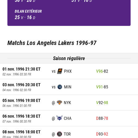
V
D
V
D
BILAN EXTÉRIEUR
25
·
16
V
D
Matchs
Los Angeles Lakers
1996-97
Saison régulière
01 nov. 1996 21:30
ET
vs
PHX
V
96
-
82
02 nov. 1996 03:30
FR
03 nov. 1996 20:30
ET
vs
MIN
V
91
-
85
04 nov. 1996 02:30
FR
05 nov. 1996 19:00
ET
@
NYK
V
92
-
98
06 nov. 1996 01:00
FR
06 nov. 1996 18:30
ET
@
CHA
D
88
-
78
07 nov. 1996 00:30
FR
08 nov. 1996 18:00
ET
@
TOR
D
93
-
92
09 nov. 1996 00:00
FR