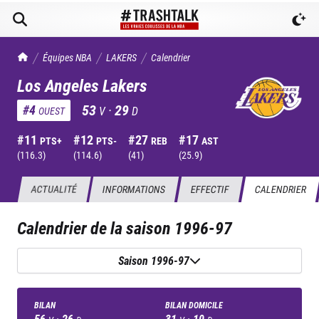
TrashTalk Actu NBA
Équipes NBA
LAKERS
Calendrier
Los Angeles Lakers
53
·
29
#
4
V
D
OUEST
#
11
#
12
#
27
#
17
PTS+
PTS-
REB
AST
(
116.3
)
(
114.6
)
(
41
)
(
25.9
)
ACTUALITÉ
INFORMATIONS
EFFECTIF
CALENDRIER
Calendrier de la saison
1996-97
Saison 1996-97
BILAN
BILAN DOMICILE
56
·
26
31
·
10