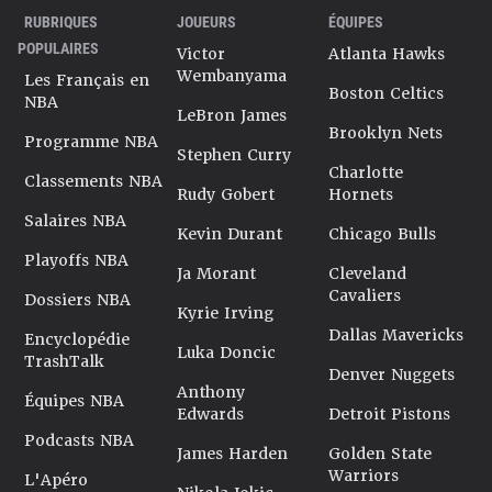
RUBRIQUES
JOUEURS
ÉQUIPES
POPULAIRES
Victor
Atlanta Hawks
Wembanyama
Les Français en
Boston Celtics
NBA
LeBron James
Brooklyn Nets
Programme NBA
Stephen Curry
Charlotte
Classements NBA
Rudy Gobert
Hornets
Salaires NBA
Kevin Durant
Chicago Bulls
Playoffs NBA
Ja Morant
Cleveland
Cavaliers
Dossiers NBA
Kyrie Irving
Dallas Mavericks
Encyclopédie
Luka Doncic
TrashTalk
Denver Nuggets
Anthony
Équipes NBA
Edwards
Detroit Pistons
Podcasts NBA
James Harden
Golden State
Warriors
L'Apéro