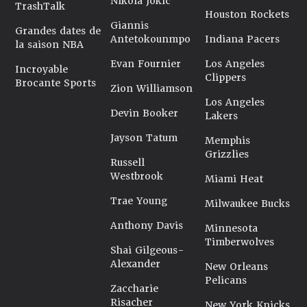
Nikola Jokic
TrashTalk
Houston Rockets
Giannis
Grandes dates de
Antetokounmpo
Indiana Pacers
la saison NBA
Evan Fournier
Los Angeles
Incroyable
Clippers
Brocante Sports
Zion Williamson
Los Angeles
Devin Booker
Lakers
Jayson Tatum
Memphis
Grizzlies
Russell
Westbrook
Miami Heat
Trae Young
Milwaukee Bucks
Anthony Davis
Minnesota
Timberwolves
Shai Gilgeous-
Alexander
New Orleans
Pelicans
Zaccharie
Risacher
New York Knicks