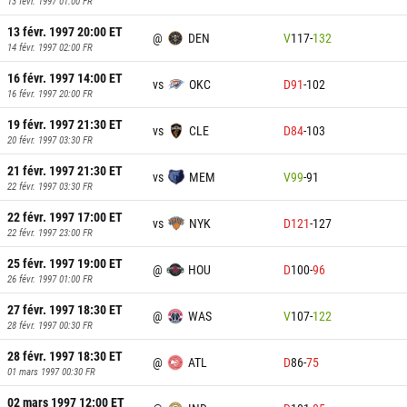
13 févr. 1997 01:00
FR
13 févr. 1997 20:00
ET
@
DEN
V
117
-
132
14 févr. 1997 02:00
FR
16 févr. 1997 14:00
ET
vs
OKC
D
91
-
102
16 févr. 1997 20:00
FR
19 févr. 1997 21:30
ET
vs
CLE
D
84
-
103
20 févr. 1997 03:30
FR
21 févr. 1997 21:30
ET
vs
MEM
V
99
-
91
22 févr. 1997 03:30
FR
22 févr. 1997 17:00
ET
vs
NYK
D
121
-
127
22 févr. 1997 23:00
FR
25 févr. 1997 19:00
ET
@
HOU
D
100
-
96
26 févr. 1997 01:00
FR
27 févr. 1997 18:30
ET
@
WAS
V
107
-
122
28 févr. 1997 00:30
FR
28 févr. 1997 18:30
ET
@
ATL
D
86
-
75
01 mars 1997 00:30
FR
02 mars 1997 12:00
ET