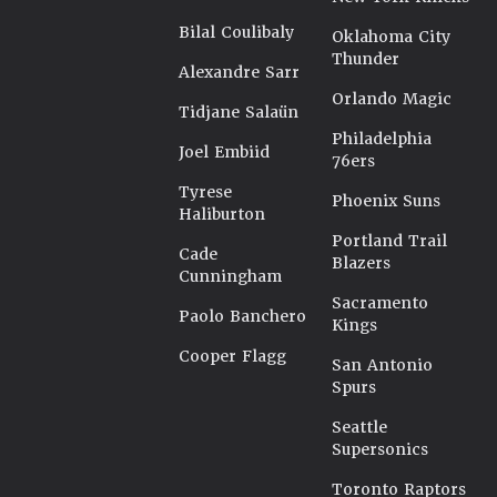
Bilal Coulibaly
Oklahoma City
Thunder
Alexandre Sarr
Orlando Magic
Tidjane Salaün
Philadelphia
Joel Embiid
76ers
Tyrese
Phoenix Suns
Haliburton
Portland Trail
Cade
Blazers
Cunningham
Sacramento
Paolo Banchero
Kings
Cooper Flagg
San Antonio
Spurs
Seattle
Supersonics
Toronto Raptors