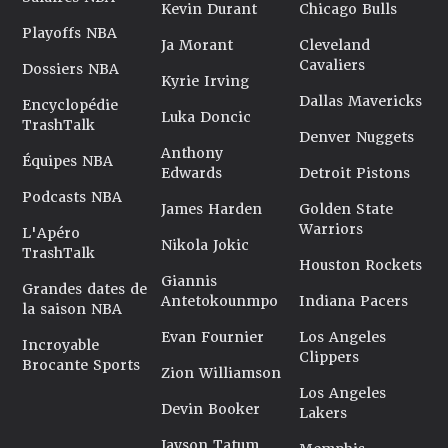
Kevin Durant
Chicago Bulls
Playoffs NBA
Ja Morant
Cleveland
Cavaliers
Dossiers NBA
Kyrie Irving
Dallas Mavericks
Encyclopédie
Luka Doncic
TrashTalk
Denver Nuggets
Anthony
Équipes NBA
Edwards
Detroit Pistons
Podcasts NBA
James Harden
Golden State
Warriors
L'Apéro
Nikola Jokic
TrashTalk
Houston Rockets
Giannis
Grandes dates de
Antetokounmpo
Indiana Pacers
la saison NBA
Evan Fournier
Los Angeles
Incroyable
Clippers
Brocante Sports
Zion Williamson
Los Angeles
Devin Booker
Lakers
Jayson Tatum