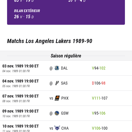
V
D
V
D
BILAN EXTÉRIEUR
26
·
15
V
D
Matchs
Los Angeles Lakers
1989-90
Saison régulière
03 nov. 1989 19:00
ET
@
DAL
V
94
-
102
04 nov. 1989 01:00
FR
04 nov. 1989 19:00
ET
@
SAS
D
106
-
98
05 nov. 1989 01:00
FR
07 nov. 1989 19:00
ET
vs
PHX
V
111
-
107
08 nov. 1989 01:00
FR
09 nov. 1989 19:00
ET
@
GSW
V
95
-
106
10 nov. 1989 01:00
FR
10 nov. 1989 19:00
ET
vs
CHA
V
106
-
100
11 nov. 1989 01:00
FR