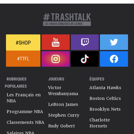
#SHOP
#TTFL
RUBRIQUES
JOUEURS
ÉQUIPES
POPULAIRES
Victor
Atlanta Hawks
Wembanyama
Les Français en
Boston Celtics
NBA
LeBron James
Brooklyn Nets
Programme NBA
Stephen Curry
Charlotte
Classements NBA
Rudy Gobert
Hornets
Salaires NBA