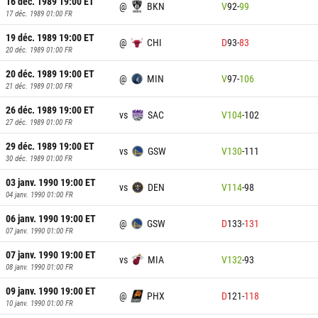
16 déc. 1989 19:00
ET
@
BKN
V
92
-
99
17 déc. 1989 01:00
FR
19 déc. 1989 19:00
ET
@
CHI
D
93
-
83
20 déc. 1989 01:00
FR
20 déc. 1989 19:00
ET
@
MIN
V
97
-
106
21 déc. 1989 01:00
FR
26 déc. 1989 19:00
ET
vs
SAC
V
104
-
102
27 déc. 1989 01:00
FR
29 déc. 1989 19:00
ET
vs
GSW
V
130
-
111
30 déc. 1989 01:00
FR
03 janv. 1990 19:00
ET
vs
DEN
V
114
-
98
04 janv. 1990 01:00
FR
06 janv. 1990 19:00
ET
@
GSW
D
133
-
131
07 janv. 1990 01:00
FR
07 janv. 1990 19:00
ET
vs
MIA
V
132
-
93
08 janv. 1990 01:00
FR
09 janv. 1990 19:00
ET
@
PHX
D
121
-
118
10 janv. 1990 01:00
FR