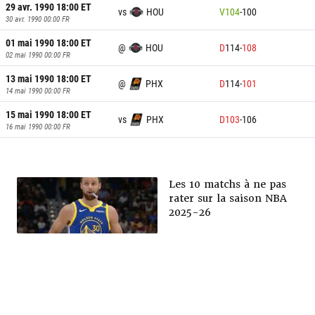
29 avr. 1990 18:00
ET
vs
HOU
V
104
-
100
30 avr. 1990 00:00
FR
01 mai 1990 18:00
ET
@
HOU
D
114
-
108
02 mai 1990 00:00
FR
13 mai 1990 18:00
ET
@
PHX
D
114
-
101
14 mai 1990 00:00
FR
15 mai 1990 18:00
ET
vs
PHX
D
103
-
106
16 mai 1990 00:00
FR
Les 10 matchs à ne pas
rater sur la saison NBA
2025-26