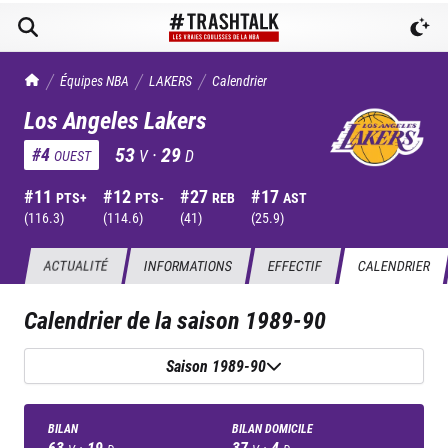
TrashTalk Actu NBA
Équipes NBA
LAKERS
Calendrier
Los Angeles Lakers
53
·
29
#
4
V
D
OUEST
#
11
#
12
#
27
#
17
PTS+
PTS-
REB
AST
(
116.3
)
(
114.6
)
(
41
)
(
25.9
)
ACTUALITÉ
INFORMATIONS
EFFECTIF
CALENDRIER
Calendrier de la saison
1989-90
Saison 1989-90
BILAN
BILAN DOMICILE
63
·
19
37
·
4