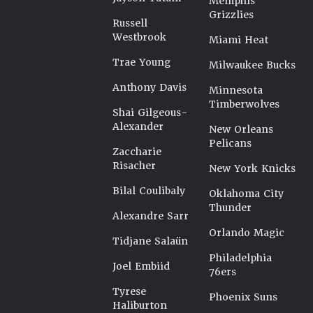
Memphis
Grizzlies
Russell
Westbrook
Miami Heat
Trae Young
Milwaukee Bucks
Anthony Davis
Minnesota
Timberwolves
Shai Gilgeous-
Alexander
New Orleans
Pelicans
Zaccharie
Risacher
New York Knicks
Bilal Coulibaly
Oklahoma City
Thunder
Alexandre Sarr
Orlando Magic
Tidjane Salaün
Philadelphia
Joel Embiid
76ers
Tyrese
Phoenix Suns
Haliburton