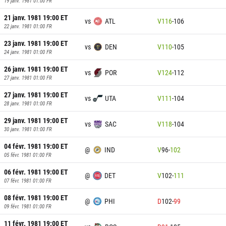
19 janv. 1981 01:00
FR
21 janv. 1981 19:00
ET
vs
ATL
V
116
-
106
22 janv. 1981 01:00
FR
23 janv. 1981 19:00
ET
vs
DEN
V
110
-
105
24 janv. 1981 01:00
FR
26 janv. 1981 19:00
ET
vs
POR
V
124
-
112
27 janv. 1981 01:00
FR
27 janv. 1981 19:00
ET
vs
UTA
V
111
-
104
28 janv. 1981 01:00
FR
29 janv. 1981 19:00
ET
vs
SAC
V
118
-
104
30 janv. 1981 01:00
FR
04 févr. 1981 19:00
ET
@
IND
V
96
-
102
05 févr. 1981 01:00
FR
06 févr. 1981 19:00
ET
@
DET
V
102
-
111
07 févr. 1981 01:00
FR
08 févr. 1981 19:00
ET
@
PHI
D
102
-
99
09 févr. 1981 01:00
FR
11 févr. 1981 19:00
ET