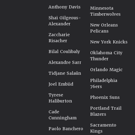
Anthony Davis
Minnesota
Timberwolves
Shai Gilgeous-
Alexander
New Orleans
Pelicans
Zaccharie
Risacher
New York Knicks
Bilal Coulibaly
Oklahoma City
Thunder
Alexandre Sarr
Orlando Magic
Tidjane Salaün
Philadelphia
Joel Embiid
76ers
Tyrese
Phoenix Suns
Haliburton
Portland Trail
Cade
Blazers
Cunningham
Sacramento
Paolo Banchero
Kings