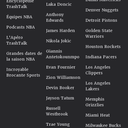
Encyclopédie
Luka Doncic
TrashTalk
Denver Nuggets
Anthony
Équipes NBA
Edwards
Detroit Pistons
Podcasts NBA
James Harden
Golden State
Warriors
L'Apéro
Nikola Jokic
TrashTalk
Houston Rockets
Giannis
Grandes dates de
Antetokounmpo
Indiana Pacers
la saison NBA
Evan Fournier
Los Angeles
Incroyable
Clippers
Brocante Sports
Zion Williamson
Los Angeles
Devin Booker
Lakers
Jayson Tatum
Memphis
Grizzlies
Russell
Westbrook
Miami Heat
Trae Young
Milwaukee Bucks