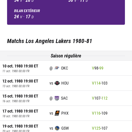
V
D
V
D
BILAN EXTÉRIEUR
24
·
17
V
D
Matchs
Los Angeles Lakers
1980-81
Saison régulière
10 oct. 1980 19:00
ET
@
OKC
V
98
-
99
11 oct. 1980 00:00
FR
12 oct. 1980 19:00
ET
vs
HOU
V
114
-
103
13 oct. 1980 00:00
FR
15 oct. 1980 19:00
ET
@
SAC
V
107
-
112
16 oct. 1980 00:00
FR
17 oct. 1980 19:00
ET
vs
PHX
V
116
-
109
18 oct. 1980 00:00
FR
19 oct. 1980 19:00
ET
vs
GSW
V
125
-
107
20 oct. 1980 00:00
FR