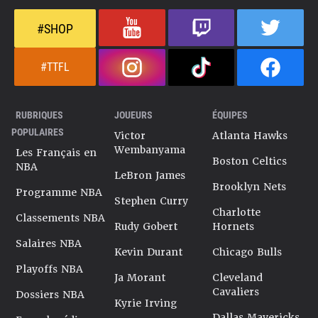
#SHOP
#TTFL
RUBRIQUES
JOUEURS
ÉQUIPES
POPULAIRES
Victor
Atlanta Hawks
Wembanyama
Les Français en
Boston Celtics
NBA
LeBron James
Brooklyn Nets
Programme NBA
Stephen Curry
Charlotte
Classements NBA
Rudy Gobert
Hornets
Salaires NBA
Kevin Durant
Chicago Bulls
Playoffs NBA
Ja Morant
Cleveland
Cavaliers
Dossiers NBA
Kyrie Irving
Dallas Mavericks