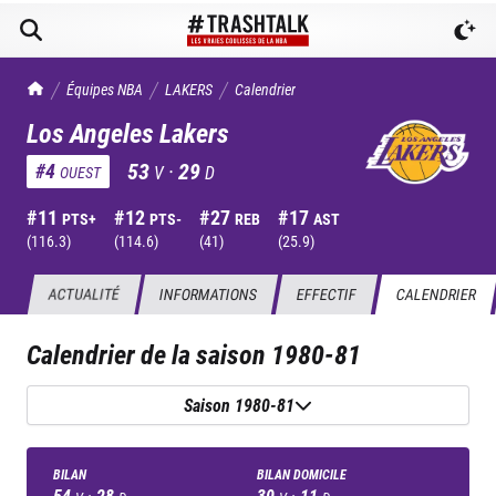
TrashTalk Actu NBA
Équipes NBA
LAKERS
Calendrier
Los Angeles Lakers
53
·
29
#
4
V
D
OUEST
#
11
#
12
#
27
#
17
PTS+
PTS-
REB
AST
(
116.3
)
(
114.6
)
(
41
)
(
25.9
)
ACTUALITÉ
INFORMATIONS
EFFECTIF
CALENDRIER
Calendrier de la saison
1980-81
Saison 1980-81
BILAN
BILAN DOMICILE
54
·
28
30
·
11