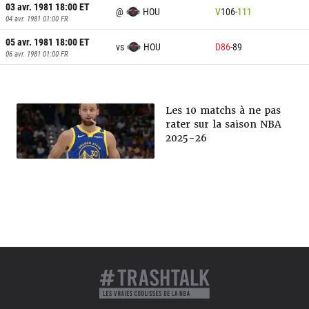
03 avr. 1981 18:00
ET
@
HOU
V
106
-
111
04 avr. 1981 01:00
FR
05 avr. 1981 18:00
ET
vs
HOU
D
86
-
89
06 avr. 1981 01:00
FR
Les 10 matchs à ne pas
rater sur la saison NBA
2025-26