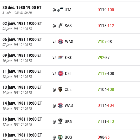
30 déc. 1980 19:00
ET
@
UTA
D
110
-
100
31 déc. 1980 01:00
FR
02 janv. 1981 19:00
ET
@
SAS
D
118
-
112
03 janv. 1981 01:00
FR
06 janv. 1981 19:00
ET
vs
WAS
V
107
-
98
07 janv. 1981 01:00
FR
09 janv. 1981 19:00
ET
vs
OKC
V
92
-
87
10 janv. 1981 01:00
FR
11 janv. 1981 19:00
ET
vs
DET
V
117
-
108
12 janv. 1981 01:00
FR
13 janv. 1981 19:00
ET
@
CLE
V
104
-
108
14 janv. 1981 01:00
FR
14 janv. 1981 19:00
ET
@
WAS
D
114
-
104
15 janv. 1981 01:00
FR
16 janv. 1981 19:00
ET
@
BKN
V
111
-
113
17 janv. 1981 01:00
FR
18 janv. 1981 19:00
ET
@
BOS
D
98
-
96