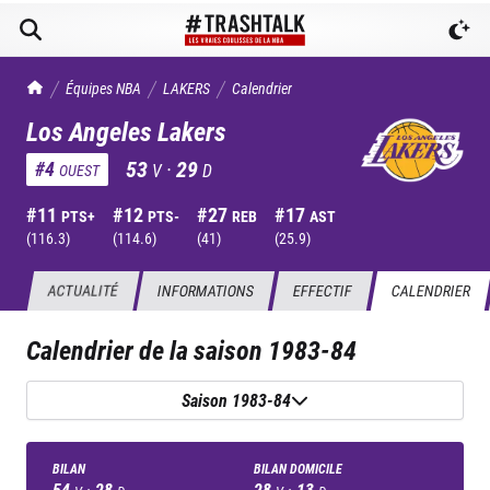
TrashTalk Actu NBA
Équipes NBA
LAKERS
Calendrier
Los Angeles Lakers
53
·
29
#
4
V
D
OUEST
#
11
#
12
#
27
#
17
PTS+
PTS-
REB
AST
(
116.3
)
(
114.6
)
(
41
)
(
25.9
)
ACTUALITÉ
INFORMATIONS
EFFECTIF
CALENDRIER
Calendrier de la saison
1983-84
Saison 1983-84
BILAN
BILAN DOMICILE
54
·
28
28
·
13