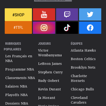
#SHOP
#TTFL
RUBRIQUES
JOUEURS
ÉQUIPES
POPULAIRES
Victor
Atlanta Hawks
Wembanyama
Les Français en
Boston Celtics
NBA
LeBron James
Brooklyn Nets
Programme NBA
Stephen Curry
Charlotte
Classements NBA
Rudy Gobert
Hornets
Salaires NBA
Kevin Durant
Chicago Bulls
Playoffs NBA
Ja Morant
Cleveland
Cavaliers
Dossiers NBA