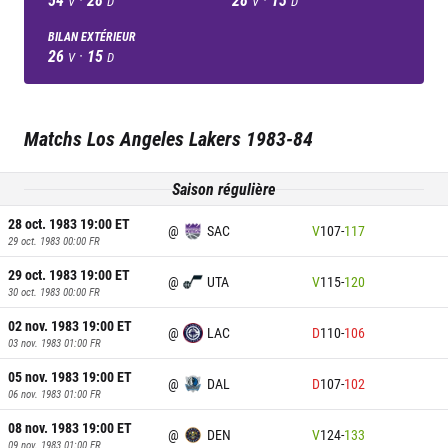
V
D
V
D
BILAN EXTÉRIEUR
26
·
15
V
D
Matchs
Los Angeles Lakers
1983-84
Saison régulière
28 oct. 1983 19:00
ET
@
SAC
V
107
-
117
29 oct. 1983 00:00
FR
29 oct. 1983 19:00
ET
@
UTA
V
115
-
120
30 oct. 1983 00:00
FR
02 nov. 1983 19:00
ET
@
LAC
D
110
-
106
03 nov. 1983 01:00
FR
05 nov. 1983 19:00
ET
@
DAL
D
107
-
102
06 nov. 1983 01:00
FR
08 nov. 1983 19:00
ET
@
DEN
V
124
-
133
09 nov. 1983 01:00
FR