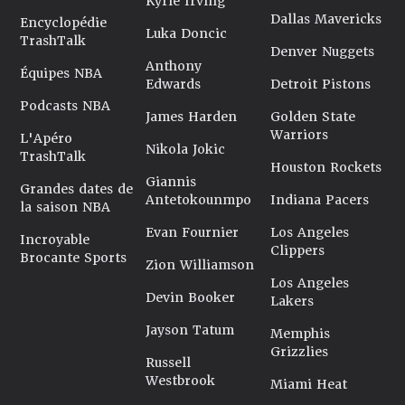
Kyrie Irving
Dallas Mavericks
Encyclopédie
Luka Doncic
TrashTalk
Denver Nuggets
Anthony
Équipes NBA
Edwards
Detroit Pistons
Podcasts NBA
James Harden
Golden State
Warriors
L'Apéro
Nikola Jokic
TrashTalk
Houston Rockets
Giannis
Grandes dates de
Antetokounmpo
Indiana Pacers
la saison NBA
Evan Fournier
Los Angeles
Incroyable
Clippers
Brocante Sports
Zion Williamson
Los Angeles
Devin Booker
Lakers
Jayson Tatum
Memphis
Grizzlies
Russell
Westbrook
Miami Heat