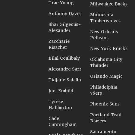
Trae Young
Milwaukee Bucks
Anthony Davis
Minnesota
Timberwolves
Shai Gilgeous-
Alexander
New Orleans
Pelicans
Zaccharie
Risacher
New York Knicks
Bilal Coulibaly
Oklahoma City
Thunder
Alexandre Sarr
Orlando Magic
Tidjane Salaün
Philadelphia
Joel Embiid
76ers
Tyrese
Phoenix Suns
Haliburton
Portland Trail
Cade
Blazers
Cunningham
Sacramento