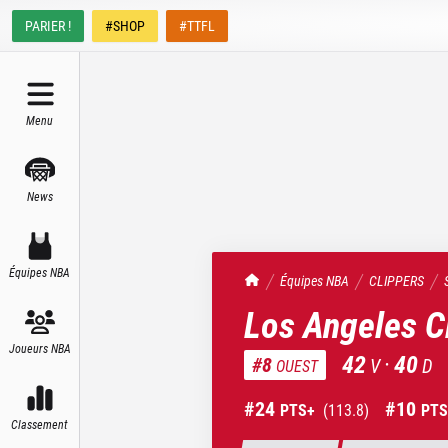
PARIER !
#SHOP
#TTFL
Menu
News
Équipes NBA
TrashTalk Actu NBA
Équipes NBA
CLIPPERS
Los Angeles C
Joueurs NBA
42
·
40
#
8
V
D
OUEST
#
24
#
10
PTS+
(
113.8
)
PTS
Classement