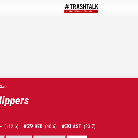
Stats
lippers
#
29
#
30
-
(
112.6
)
REB
(
40.6
)
AST
(
23.7
)