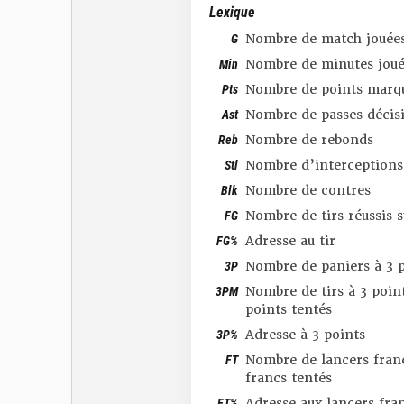
Lexique
G
Nombre de match jouée
Min
Nombre de minutes joué
Pts
Nombre de points marq
Ast
Nombre de passes décis
Reb
Nombre de rebonds
Stl
Nombre d’interceptions
Blk
Nombre de contres
FG
Nombre de tirs réussis 
FG%
Adresse au tir
3P
Nombre de paniers à 3 p
3PM
Nombre de tirs à 3 point
points tentés
3P%
Adresse à 3 points
FT
Nombre de lancers franc
francs tentés
FT%
Adresse aux lancers fra