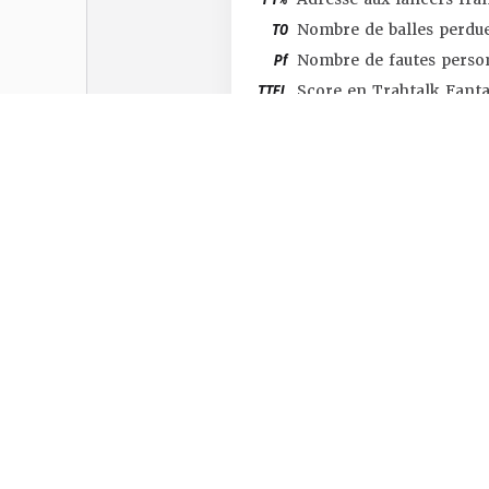
TO
Nombre de balles perdu
Pf
Nombre de fautes perso
TTFL
Score en Trahtalk Fant
#SHOP
#TTFL