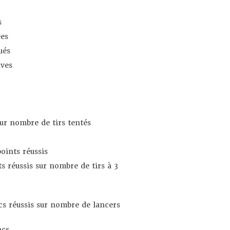
s
es
ués
ives
sur nombre de tirs tentés
oints réussis
s réussis sur nombre de tirs à 3
s réussis sur nombre de lancers
ncs