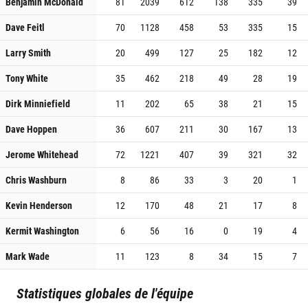
Benjamin McDonald
81
2039
612
138
335
39
Dave Feitl
70
1128
458
53
335
15
Larry Smith
20
499
127
25
182
12
Tony White
35
462
218
49
28
19
Dirk Minniefield
11
202
65
38
21
15
Dave Hoppen
36
607
211
30
167
13
Jerome Whitehead
72
1221
407
39
321
32
Chris Washburn
8
86
33
3
20
1
Kevin Henderson
12
170
48
21
17
8
Kermit Washington
6
56
16
0
19
4
Mark Wade
11
123
8
34
15
7
Statistiques globales de l'équipe