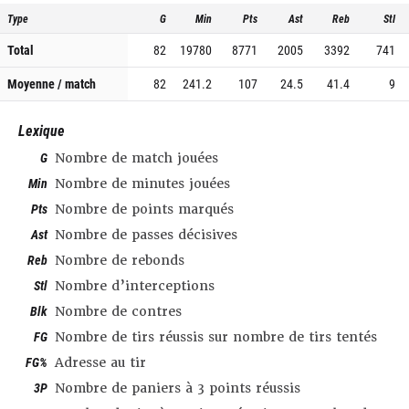
Type
G
Min
Pts
Ast
Reb
Stl
Total
82
19780
8771
2005
3392
741
Moyenne / match
82
241.2
107
24.5
41.4
9
Lexique
G
Nombre de match jouées
Min
Nombre de minutes jouées
Pts
Nombre de points marqués
Ast
Nombre de passes décisives
Reb
Nombre de rebonds
Stl
Nombre d’interceptions
Blk
Nombre de contres
FG
Nombre de tirs réussis sur nombre de tirs tentés
FG%
Adresse au tir
3P
Nombre de paniers à 3 points réussis