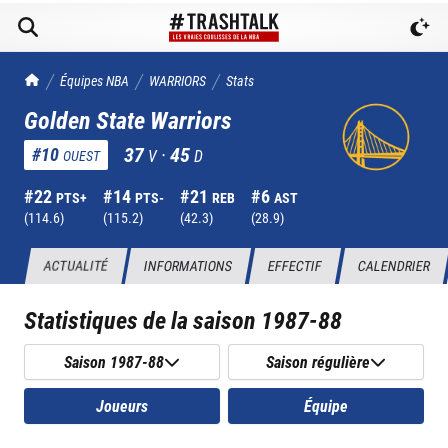
TrashTalk Actu NBA
Équipes NBA
WARRIORS
Stats
Golden State Warriors
37
·
45
#
10
V
D
OUEST
#
22
#
14
#
21
#
6
PTS+
PTS-
REB
AST
(
114.6
)
(
115.2
)
(
42.3
)
(
28.9
)
ACTUALITÉ
INFORMATIONS
EFFECTIF
CALENDRIER
Statistiques de la saison
1987-88
Saison 1987-88
Saison régulière
Joueurs
Équipe