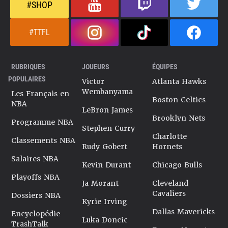
#SHOP
#TTFL
RUBRIQUES
JOUEURS
ÉQUIPES
POPULAIRES
Victor
Atlanta Hawks
Wembanyama
Les Français en
Boston Celtics
NBA
LeBron James
Brooklyn Nets
Programme NBA
Stephen Curry
Charlotte
Classements NBA
Rudy Gobert
Hornets
Salaires NBA
Kevin Durant
Chicago Bulls
Playoffs NBA
Ja Morant
Cleveland
Cavaliers
Dossiers NBA
Kyrie Irving
Dallas Mavericks
Encyclopédie
Luka Doncic
TrashTalk