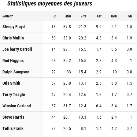
Statistiques moyennes des joueurs
Joueur
G
Min
Pts
Ast
Reb
Stl
Sleepy Floyd
18
37.8
21.2
9.9
5.1
1.5
Chris Mullin
60
33.9
20.2
4.8
3.4
1.9
Joe barry Carroll
14
29.1
15.5
1.4
6.6
0.9
Rod Higgins
68
32.2
15.5
2.8
4.3
1
Ralph Sampson
29
33
15.4
2.9
10
0.8
Otis Smith
57
23.8
13.1
2.5
3.8
1.5
Terry Teagle
47
20.4
12.6
1.3
1.7
0.7
Winston Garland
67
31.7
12.4
6.4
3.4
1.7
Steve Harris
44
20.1
10.3
1.6
2.4
1
Tellis Frank
78
20.5
8.1
1.4
4.2
0.7