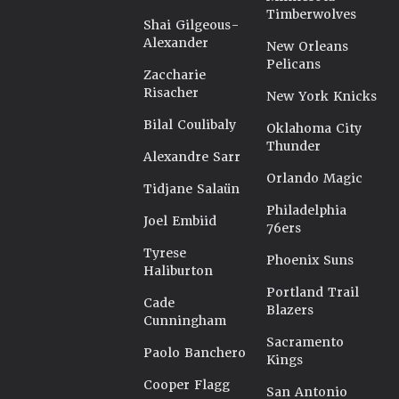
Timberwolves
Shai Gilgeous-
Alexander
New Orleans
Pelicans
Zaccharie
Risacher
New York Knicks
Bilal Coulibaly
Oklahoma City
Thunder
Alexandre Sarr
Orlando Magic
Tidjane Salaün
Philadelphia
Joel Embiid
76ers
Tyrese
Phoenix Suns
Haliburton
Portland Trail
Cade
Blazers
Cunningham
Sacramento
Paolo Banchero
Kings
Cooper Flagg
San Antonio