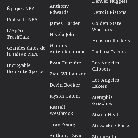
Denver Nuggets
Anthony
Équipes NBA
Edwards
Detroit Pistons
Podcasts NBA
James Harden
Golden State
Warriors
L'Apéro
Nikola Jokic
TrashTalk
Houston Rockets
Giannis
Grandes dates de
Antetokounmpo
Indiana Pacers
la saison NBA
Evan Fournier
Los Angeles
Incroyable
Clippers
Brocante Sports
Zion Williamson
Los Angeles
Devin Booker
Lakers
Jayson Tatum
Memphis
Grizzlies
Russell
Westbrook
Miami Heat
Trae Young
Milwaukee Bucks
Anthony Davis
Minnesota