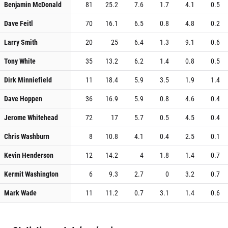
Benjamin McDonald
81
25.2
7.6
1.7
4.1
0.5
Dave Feitl
70
16.1
6.5
0.8
4.8
0.2
Larry Smith
20
25
6.4
1.3
9.1
0.6
Tony White
35
13.2
6.2
1.4
0.8
0.5
Dirk Minniefield
11
18.4
5.9
3.5
1.9
1.4
Dave Hoppen
36
16.9
5.9
0.8
4.6
0.4
Jerome Whitehead
72
17
5.7
0.5
4.5
0.4
Chris Washburn
8
10.8
4.1
0.4
2.5
0.1
Kevin Henderson
12
14.2
4
1.8
1.4
0.7
Kermit Washington
6
9.3
2.7
0
3.2
0.7
Mark Wade
11
11.2
0.7
3.1
1.4
0.6