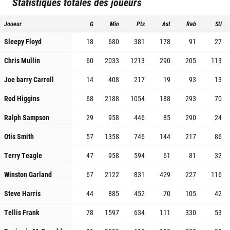
Statistiques totales des joueurs
Joueur
G
Min
Pts
Ast
Reb
Stl
Sleepy Floyd
18
680
381
178
91
27
Chris Mullin
60
2033
1213
290
205
113
Joe barry Carroll
14
408
217
19
93
13
Rod Higgins
68
2188
1054
188
293
70
Ralph Sampson
29
958
446
85
290
24
Otis Smith
57
1358
746
144
217
86
Terry Teagle
47
958
594
61
81
32
Winston Garland
67
2122
831
429
227
116
Steve Harris
44
885
452
70
105
42
Tellis Frank
78
1597
634
111
330
53