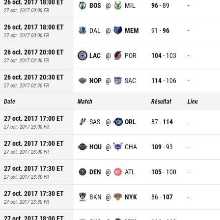
26 oct. 2017 18:00
ET
BOS
@
MIL
96
-
89
-
27 oct. 2017 00:00
FR
26 oct. 2017 18:00
ET
DAL
@
MEM
91
-
96
-
27 oct. 2017 00:00
FR
26 oct. 2017 20:00
ET
LAC
@
POR
104
-
103
-
27 oct. 2017 02:00
FR
26 oct. 2017 20:30
ET
NOP
@
SAC
114
-
106
-
27 oct. 2017 02:30
FR
Date
Match
Résultat
Lieu
27 oct. 2017 17:00
ET
SAS
@
ORL
87
-
114
-
27 oct. 2017 23:00
FR
27 oct. 2017 17:00
ET
HOU
@
CHA
109
-
93
-
27 oct. 2017 23:00
FR
27 oct. 2017 17:30
ET
DEN
@
ATL
105
-
100
-
27 oct. 2017 23:30
FR
27 oct. 2017 17:30
ET
BKN
@
NYK
86
-
107
-
27 oct. 2017 23:30
FR
27 oct. 2017 18:00
ET