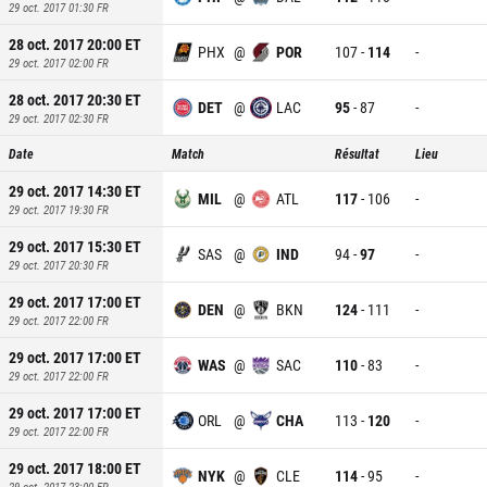
29 oct. 2017 01:30
FR
28 oct. 2017 20:00
ET
PHX
@
POR
107
-
114
-
29 oct. 2017 02:00
FR
28 oct. 2017 20:30
ET
DET
@
LAC
95
-
87
-
29 oct. 2017 02:30
FR
Date
Match
Résultat
Lieu
29 oct. 2017 14:30
ET
MIL
@
ATL
117
-
106
-
29 oct. 2017 19:30
FR
29 oct. 2017 15:30
ET
SAS
@
IND
94
-
97
-
29 oct. 2017 20:30
FR
29 oct. 2017 17:00
ET
DEN
@
BKN
124
-
111
-
29 oct. 2017 22:00
FR
29 oct. 2017 17:00
ET
WAS
@
SAC
110
-
83
-
29 oct. 2017 22:00
FR
29 oct. 2017 17:00
ET
ORL
@
CHA
113
-
120
-
29 oct. 2017 22:00
FR
29 oct. 2017 18:00
ET
NYK
@
CLE
114
-
95
-
29 oct. 2017 23:00
FR