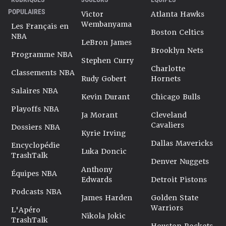
POPULAIRES
Victor
Atlanta Hawks
Wembanyama
Les Français en
Boston Celtics
NBA
LeBron James
Brooklyn Nets
Programme NBA
Stephen Curry
Charlotte
Classements NBA
Rudy Gobert
Hornets
Salaires NBA
Kevin Durant
Chicago Bulls
Playoffs NBA
Ja Morant
Cleveland
Cavaliers
Dossiers NBA
Kyrie Irving
Dallas Mavericks
Encyclopédie
Luka Doncic
TrashTalk
Denver Nuggets
Anthony
Équipes NBA
Edwards
Detroit Pistons
Podcasts NBA
James Harden
Golden State
Warriors
L'Apéro
Nikola Jokic
TrashTalk