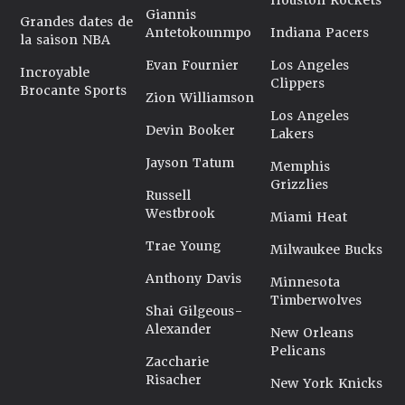
Houston Rockets
Giannis
Grandes dates de
Antetokounmpo
Indiana Pacers
la saison NBA
Evan Fournier
Los Angeles
Incroyable
Clippers
Brocante Sports
Zion Williamson
Los Angeles
Devin Booker
Lakers
Jayson Tatum
Memphis
Grizzlies
Russell
Westbrook
Miami Heat
Trae Young
Milwaukee Bucks
Anthony Davis
Minnesota
Timberwolves
Shai Gilgeous-
Alexander
New Orleans
Pelicans
Zaccharie
Risacher
New York Knicks