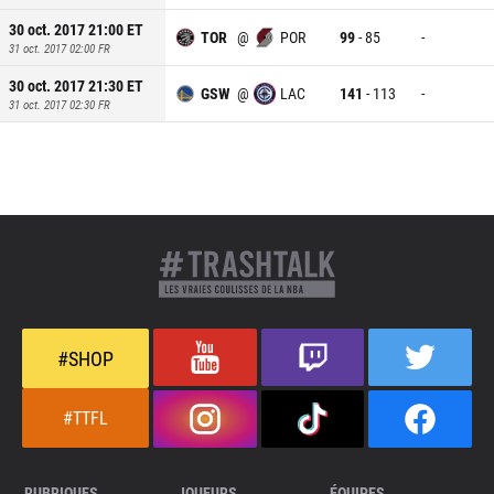
30 oct. 2017 21:00
ET
TOR
@
POR
99
-
85
-
31 oct. 2017 02:00
FR
30 oct. 2017 21:30
ET
GSW
@
LAC
141
-
113
-
31 oct. 2017 02:30
FR
#SHOP
#TTFL
RUBRIQUES
JOUEURS
ÉQUIPES