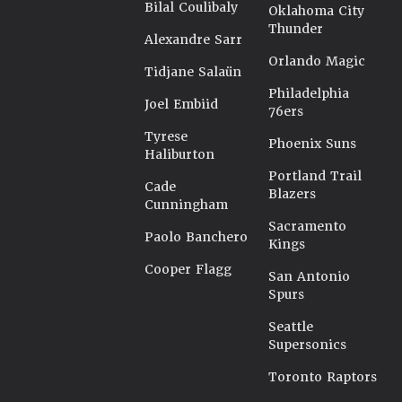
Bilal Coulibaly
Oklahoma City
Thunder
Alexandre Sarr
Orlando Magic
Tidjane Salaün
Philadelphia
Joel Embiid
76ers
Tyrese
Phoenix Suns
Haliburton
Portland Trail
Cade
Blazers
Cunningham
Sacramento
Paolo Banchero
Kings
Cooper Flagg
San Antonio
Spurs
Seattle
Supersonics
Toronto Raptors