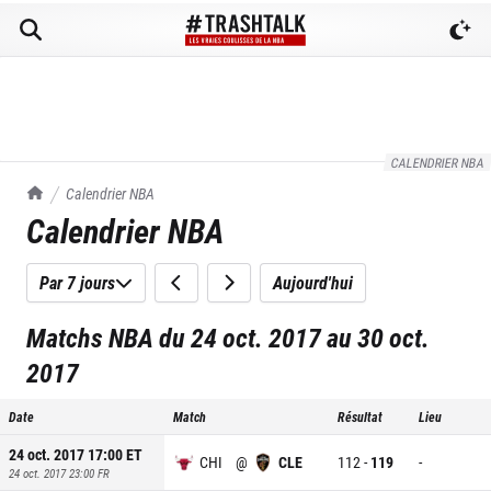
CALENDRIER NBA
TrashTalk Actu NBA
Calendrier NBA
Calendrier NBA
Par 7 jours
Aujourd'hui
Matchs NBA du 24 oct. 2017 au 30 oct.
2017
Date
Match
Résultat
Lieu
24 oct. 2017 17:00
ET
CHI
@
CLE
112
-
119
-
24 oct. 2017 23:00
FR