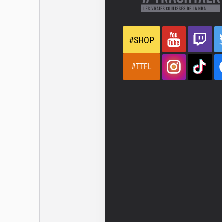
#SHOP
#TTFL