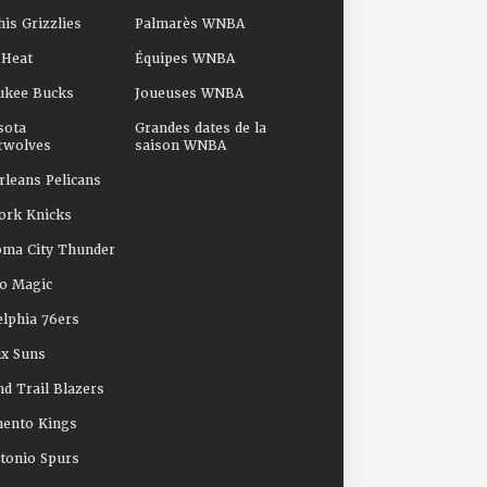
s Grizzlies
Palmarès WNBA
 Heat
Équipes WNBA
ukee Bucks
Joueuses WNBA
sota
Grandes dates de la
rwolves
saison WNBA
leans Pelicans
ork Knicks
oma City Thunder
o Magic
elphia 76ers
x Suns
nd Trail Blazers
mento Kings
tonio Spurs