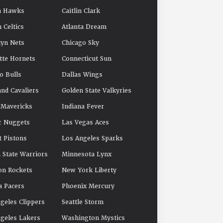
a Hawks
Caitlin Clark
 Celtics
Atlanta Dream
yn Nets
Chicago Sky
tte Hornets
Connecticut Sun
o Bulls
Dallas Wings
and Cavaliers
Golden State Valkyries
 Mavericks
Indiana Fever
r Nuggets
Las Vegas Aces
t Pistons
Los Angeles Sparks
 State Warriors
Minnesota Lynx
on Rockets
New York Liberty
a Pacers
Phoenix Mercury
geles Clippers
Seattle Storm
geles Lakers
Washington Mystics