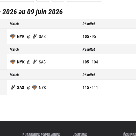
 2026 au 09 juin 2026
Match
Résultat
NYK
@
SAS
105
-
95
Match
Résultat
NYK
@
SAS
105
-
104
Match
Résultat
SAS
@
NYK
115
-
111
RUBRIQUES POPULAIRES
JOUEURS
ÉQUIPES