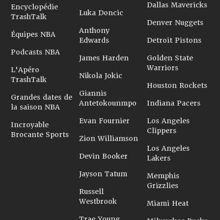
Dallas Mavericks
Encyclopédie
Luka Doncic
TrashTalk
Denver Nuggets
Anthony
Équipes NBA
Edwards
Detroit Pistons
Podcasts NBA
James Harden
Golden State
Warriors
L'Apéro
Nikola Jokic
TrashTalk
Houston Rockets
Giannis
Grandes dates de
Antetokounmpo
Indiana Pacers
la saison NBA
Evan Fournier
Los Angeles
Incroyable
Clippers
Brocante Sports
Zion Williamson
Los Angeles
Devin Booker
Lakers
Jayson Tatum
Memphis
Grizzlies
Russell
Westbrook
Miami Heat
Trae Young