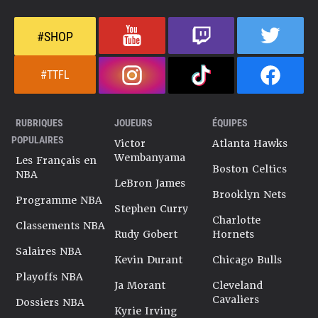
#SHOP
#TTFL
RUBRIQUES
JOUEURS
ÉQUIPES
POPULAIRES
Victor
Atlanta Hawks
Wembanyama
Les Français en
Boston Celtics
NBA
LeBron James
Brooklyn Nets
Programme NBA
Stephen Curry
Charlotte
Classements NBA
Rudy Gobert
Hornets
Salaires NBA
Kevin Durant
Chicago Bulls
Playoffs NBA
Ja Morant
Cleveland
Cavaliers
Dossiers NBA
Kyrie Irving