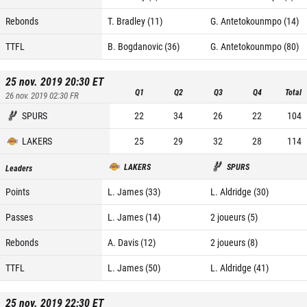
Rebonds
T. Bradley (11)
G. Antetokounmpo (14)
TTFL
B. Bogdanovic (36)
G. Antetokounmpo (80)
25 nov. 2019 20:30
ET
Q1
Q2
Q3
Q4
Total
26 nov. 2019 02:30
FR
SPURS
22
34
26
22
104
LAKERS
25
29
32
28
114
LAKERS
SPURS
Leaders
Points
L. James (33)
L. Aldridge (30)
Passes
L. James (14)
2 joueurs (5)
Rebonds
A. Davis (12)
2 joueurs (8)
TTFL
L. James (50)
L. Aldridge (41)
25 nov. 2019 22:30
ET