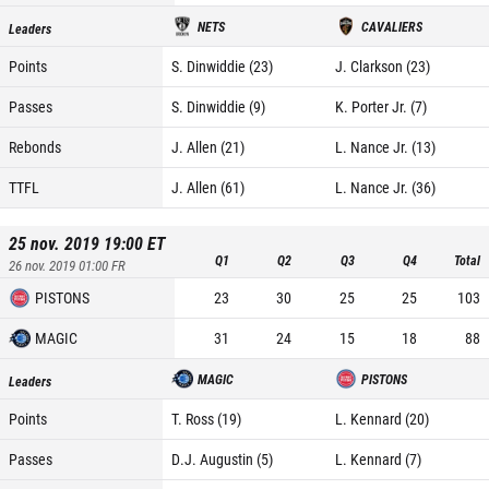
NETS
CAVALIERS
Leaders
Points
S. Dinwiddie (23)
J. Clarkson (23)
Passes
S. Dinwiddie (9)
K. Porter Jr. (7)
Rebonds
J. Allen (21)
L. Nance Jr. (13)
TTFL
J. Allen (61)
L. Nance Jr. (36)
25 nov. 2019 19:00
ET
Q1
Q2
Q3
Q4
Total
26 nov. 2019 01:00
FR
PISTONS
23
30
25
25
103
MAGIC
31
24
15
18
88
MAGIC
PISTONS
Leaders
Points
T. Ross (19)
L. Kennard (20)
Passes
D.J. Augustin (5)
L. Kennard (7)