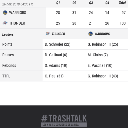
Q1
Q2
Q3
Q4
Total
26 nov. 2019 04:30
FR
WARRIORS
28
31
24
14
97
THUNDER
25
28
21
26
100
THUNDER
WARRIORS
Leaders
Points
D. Schroder (22)
G. Robinson III (25)
Passes
D. Gallinari (6)
M. Chriss (7)
Rebonds
S. Adams (10)
E. Paschall (10)
TTFL
C. Paul (31)
G. Robinson III (43)