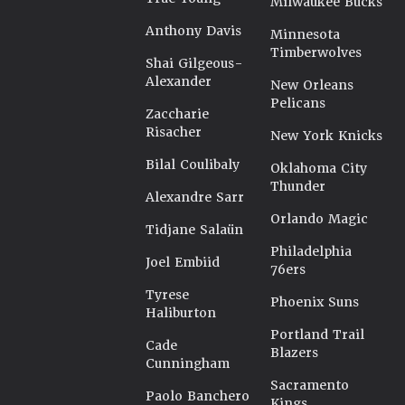
Milwaukee Bucks
Anthony Davis
Minnesota
Timberwolves
Shai Gilgeous-
Alexander
New Orleans
Pelicans
Zaccharie
Risacher
New York Knicks
Bilal Coulibaly
Oklahoma City
Thunder
Alexandre Sarr
Orlando Magic
Tidjane Salaün
Philadelphia
Joel Embiid
76ers
Tyrese
Phoenix Suns
Haliburton
Portland Trail
Cade
Blazers
Cunningham
Sacramento
Paolo Banchero
Kings