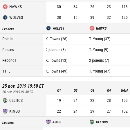
HAWKS
30
34
26
23
113
WOLVES
38
16
39
32
125
WOLVES
HAWKS
Leaders
Points
K. Towns (28)
T. Young (37)
Passes
2 joueurs (8)
T. Young (9)
Rebonds
K. Towns (13)
2 joueurs (7)
TTFL
K. Towns (49)
T. Young (47)
25 nov. 2019 19:30
ET
Q1
Q2
Q3
Q4
Total
26 nov. 2019 01:30
FR
CELTICS
19
34
22
28
103
KINGS
22
24
29
27
102
KINGS
CELTICS
Leaders