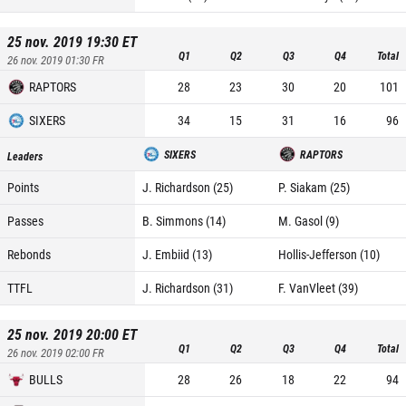
25 nov. 2019 19:30
ET
Q1
Q2
Q3
Q4
Total
26 nov. 2019 01:30
FR
RAPTORS
28
23
30
20
101
SIXERS
34
15
31
16
96
SIXERS
RAPTORS
Leaders
Points
J. Richardson (25)
P. Siakam (25)
Passes
B. Simmons (14)
M. Gasol (9)
Rebonds
J. Embiid (13)
Hollis-Jefferson (10)
TTFL
J. Richardson (31)
F. VanVleet (39)
25 nov. 2019 20:00
ET
Q1
Q2
Q3
Q4
Total
26 nov. 2019 02:00
FR
BULLS
28
26
18
22
94