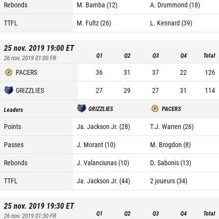
Rebonds
M. Bamba (12)
A. Drummond (18)
TTFL
M. Fultz (26)
L. Kennard (39)
25 nov. 2019 19:00
ET
Q1
Q2
Q3
Q4
Total
26 nov. 2019 01:00
FR
PACERS
36
31
37
22
126
GRIZZLIES
27
29
27
31
114
GRIZZLIES
PACERS
Leaders
Points
Ja. Jackson Jr. (28)
T.J. Warren (26)
Passes
J. Morant (10)
M. Brogdon (8)
Rebonds
J. Valanciunas (10)
D. Sabonis (13)
TTFL
Ja. Jackson Jr. (44)
2 joueurs (34)
25 nov. 2019 19:30
ET
Q1
Q2
Q3
Q4
Total
26 nov. 2019 01:30
FR