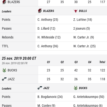
BLAZERS
27
35
30
25
117
BLAZERS
BULLS
Leaders
Points
C. Anthony (25)
Z. LaVine (18)
Passes
D. Lillard (12)
2 joueurs (5)
Rebonds
H. Whiteside (12)
W. Carter Jr. (9)
TTFL
C. Anthony (36)
W. Carter Jr. (25)
25 nov. 2019 20:00
ET
Q1
Q2
Q3
Q4
Total
26 nov. 2019 02:00
FR
BUCKS
23
25
42
32
122
JAZZ
25
32
26
35
118
JAZZ
BUCKS
Leaders
Points
B. Bogdanovic (24)
G. Antetokounmpo (50)
Passes
M. Conley (9)
G. Antetokounmpo (6)