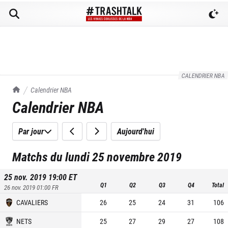
CALENDRIER NBA
TrashTalk Actu NBA
Calendrier NBA
Calendrier NBA
Par jour
Aujourd'hui
Matchs du lundi 25 novembre 2019
25 nov. 2019 19:00
ET
Q1
Q2
Q3
Q4
Total
26 nov. 2019 01:00
FR
CAVALIERS
26
25
24
31
106
NETS
25
27
29
27
108