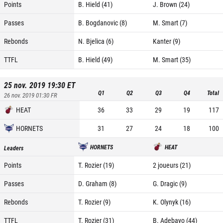
Points
B. Hield (41)
J. Brown (24)
Passes
B. Bogdanovic (8)
M. Smart (7)
Rebonds
N. Bjelica (6)
Kanter (9)
TTFL
B. Hield (49)
M. Smart (35)
25 nov. 2019 19:30
ET
Q1
Q2
Q3
Q4
Total
26 nov. 2019 01:30
FR
HEAT
36
33
29
19
117
HORNETS
31
27
24
18
100
HORNETS
HEAT
Leaders
Points
T. Rozier (19)
2 joueurs (21)
Passes
D. Graham (8)
G. Dragic (9)
Rebonds
T. Rozier (9)
K. Olynyk (16)
TTFL
T. Rozier (31)
B. Adebayo (44)