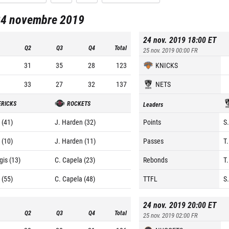
24 novembre 2019
24 nov. 2019 18:00
ET
Q2
Q3
Q4
Total
25 nov. 2019 00:00
FR
31
35
28
123
KNICKS
33
27
32
137
NETS
RICKS
ROCKETS
Leaders
 (41)
J. Harden (32)
Points
S
 (10)
J. Harden (11)
Passes
T.
gis (13)
C. Capela (23)
Rebonds
T.
 (55)
C. Capela (48)
TTFL
S
24 nov. 2019 20:00
ET
Q2
Q3
Q4
Total
25 nov. 2019 02:00
FR