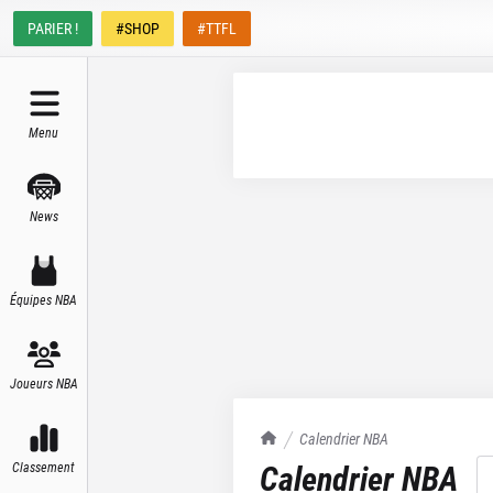
PARIER !
#SHOP
#TTFL
Menu
News
Équipes NBA
Joueurs NBA
TrashTalk Actu NBA
Calendrier NBA
Calendrier NBA
Classement