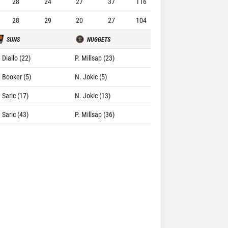
28
24
27
37
116
28
29
20
27
104
SUNS
NUGGETS
 Diallo (22)
P. Millsap (23)
. Booker (5)
N. Jokic (5)
 Saric (17)
N. Jokic (13)
 Saric (43)
P. Millsap (36)