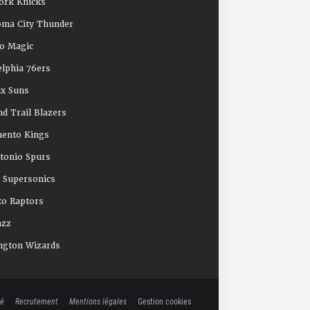
ork Knicks
oma City Thunder
o Magic
elphia 76ers
x Suns
nd Trail Blazers
mento Kings
tonio Spurs
e Supersonics
o Raptors
azz
ngton Wizards
té
Recrutement
Mentions légales
Gestion cookies