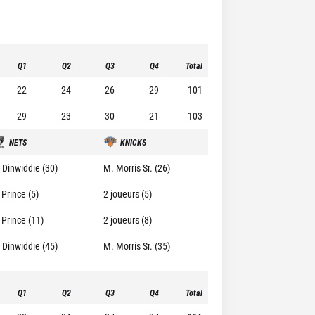
Q1
Q2
Q3
Q4
Total
22
24
26
29
101
29
23
30
21
103
NETS
KNICKS
. Dinwiddie (30)
M. Morris Sr. (26)
 Prince (5)
2 joueurs (5)
 Prince (11)
2 joueurs (8)
. Dinwiddie (45)
M. Morris Sr. (35)
Q1
Q2
Q3
Q4
Total