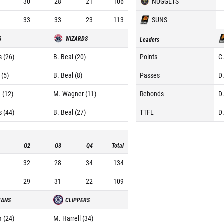
30
28
21
106
NUGGETS
33
33
23
113
SUNS
S
WIZARDS
Leaders
s (26)
B. Beal (20)
Points
C.
 (5)
B. Beal (8)
Passes
D
a (12)
M. Wagner (11)
Rebonds
D.
s (44)
B. Beal (27)
TTFL
D.
Q2
Q3
Q4
Total
32
28
34
134
29
31
22
109
CANS
CLIPPERS
m (24)
M. Harrell (34)