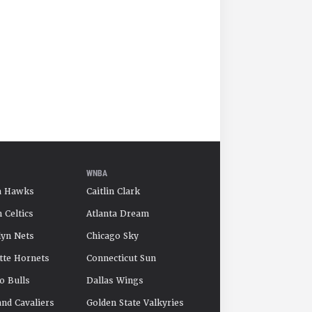
WNBA
a Hawks
Caitlin Clark
 Celtics
Atlanta Dream
yn Nets
Chicago Sky
tte Hornets
Connecticut Sun
o Bulls
Dallas Wings
and Cavaliers
Golden State Valkyries