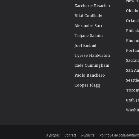
New Y
Zaccharie Risacher
Oklah
Bilal Coulibaly
Orland
Alexandre Sarr
Philad
Tidjane Salaün
Phoeni
Joel Embiid
Portla
Tyrese Haliburton
Sacra
Cade Cunningham
San An
Paolo Banchero
Seattl
Cooper Flagg
Toront
Utah J
Washi
À propos
Contact
Publicité
Politique de confidentiali