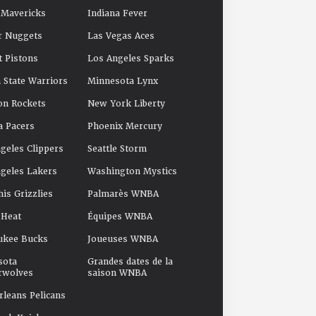
 Mavericks
Indiana Fever
r Nuggets
Las Vegas Aces
t Pistons
Los Angeles Sparks
 State Warriors
Minnesota Lynx
on Rockets
New York Liberty
a Pacers
Phoenix Mercury
geles Clippers
Seattle Storm
geles Lakers
Washington Mystics
s Grizzlies
Palmarès WNBA
 Heat
Équipes WNBA
ukee Bucks
Joueuses WNBA
sota
Grandes dates de la
rwolves
saison WNBA
leans Pelicans