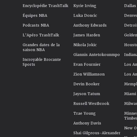
Encyclopédie TrashTalk
Kyrie Irving
Dallas
Équipes NBA
Luka Doncic
Denve
Podcasts NBA
Anthony Edwards
Detroi
L'Apéro TrashTalk
James Harden
Golden
Grandes dates de la
Nikola Jokic
Houst
saison NBA
Giannis Antetokounmpo
Indian
Incroyable Brocante
Sports
Evan Fournier
Los An
Zion Williamson
Los An
Devin Booker
Memphi
Jayson Tatum
Miami
Russell Westbrook
Milwa
Trae Young
Minne
Timbe
Anthony Davis
New Or
Shai Gilgeous-Alexander