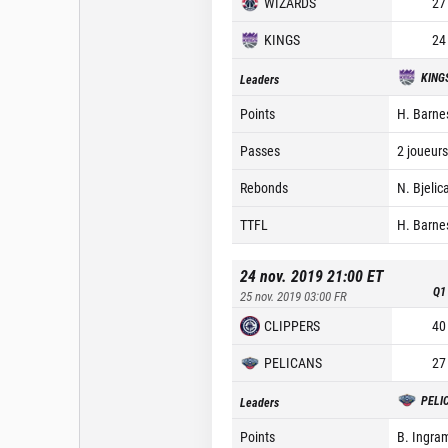
WIZARDS
27
KINGS
24
KING
Leaders
Points
H. Barne
Passes
2 joueurs
Rebonds
N. Bjelic
TTFL
H. Barne
24 nov. 2019 21:00
ET
Q1
25 nov. 2019 03:00
FR
CLIPPERS
40
PELICANS
27
PELI
Leaders
Points
B. Ingra