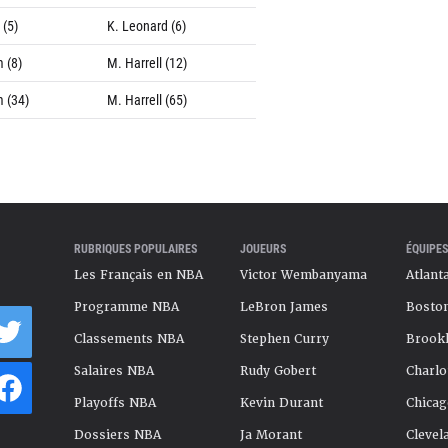
 (5)
K. Leonard (6)
 (8)
M. Harrell (12)
m (34)
M. Harrell (65)
RUBRIQUES POPULAIRES
JOUEURS
ÉQUIPES
Les Français en NBA
Victor Wembanyama
Atlant
Programme NBA
LeBron James
Boston
Classements NBA
Stephen Curry
Brookl
Salaires NBA
Rudy Gobert
Charlo
Playoffs NBA
Kevin Durant
Chicag
Dossiers NBA
Ja Morant
Clevel