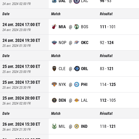
DAL
@
LAC
96
-
93
24 avr. 2024 02:00
FR
Date
Match
Résultat
24 avr. 2024 17:00
ET
MIA
@
BOS
111
-
101
24 avr. 2024 23:00
FR
24 avr. 2024 19:30
ET
NOP
@
OKC
92
-
124
25 avr. 2024 01:30
FR
Date
Match
Résultat
25 avr. 2024 17:00
ET
CLE
@
ORL
83
-
121
25 avr. 2024 23:00
FR
25 avr. 2024 17:30
ET
NYK
@
PHI
114
-
125
25 avr. 2024 23:30
FR
25 avr. 2024 20:00
ET
DEN
@
LAL
112
-
105
26 avr. 2024 02:00
FR
Date
Match
Résultat
26 avr. 2024 15:30
ET
MIL
@
IND
118
-
121
26 avr. 2024 21:30
FR