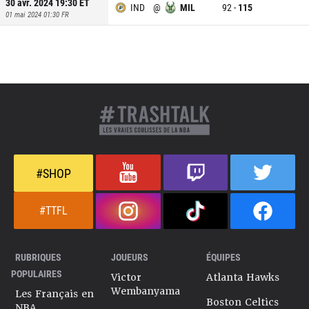
30 avr. 2024 19:30
ET
IND
@
MIL
92
-
115
01 mai 2024 01:30
FR
#SHOP
#TTFL
RUBRIQUES
JOUEURS
ÉQUIPES
POPULAIRES
Victor
Atlanta Hawks
Wembanyama
Les Français en
Boston Celtics
NBA