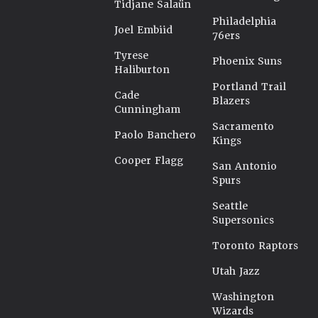
Tidjane Salaün
Philadelphia
Joel Embiid
76ers
Tyrese
Phoenix Suns
Haliburton
Portland Trail
Cade
Blazers
Cunningham
Sacramento
Paolo Banchero
Kings
Cooper Flagg
San Antonio
Spurs
Seattle
Supersonics
Toronto Raptors
Utah Jazz
Washington
Wizards