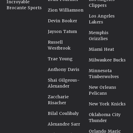
Incroyable
Clippers
Brocante Sports
Zion Williamson
Los Angeles
Devin Booker
Lakers
Jayson Tatum
Memphis
Grizzlies
Russell
Westbrook
Miami Heat
Trae Young
Milwaukee Bucks
Anthony Davis
Minnesota
Timberwolves
Shai Gilgeous-
Alexander
New Orleans
Pelicans
Zaccharie
Risacher
New York Knicks
Bilal Coulibaly
Oklahoma City
Thunder
Alexandre Sarr
Orlando Magic