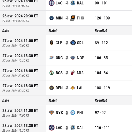
26 avr. 2024 18:00
ET
LAC
@
DAL
90
-
101
27 avr. 2024 00:00
FR
26 avr. 2024 20:30
ET
MIN
@
PHX
126
-
109
27 avr. 2024 02:30
FR
Date
Match
Résultat
27 avr. 2024 11:00
ET
CLE
@
ORL
89
-
112
27 avr. 2024 17:00
FR
27 avr. 2024 13:30
ET
OKC
@
NOP
106
-
85
27 avr. 2024 19:30
FR
27 avr. 2024 16:00
ET
BOS
@
MIA
104
-
84
27 avr. 2024 22:00
FR
27 avr. 2024 18:30
ET
DEN
@
LAL
108
-
119
28 avr. 2024 00:30
FR
Date
Match
Résultat
28 avr. 2024 11:00
ET
NYK
@
PHI
97
-
92
28 avr. 2024 17:00
FR
28 avr. 2024 13:30
ET
LAC
@
DAL
116
-
111
28 avr. 2024 19:30
FR