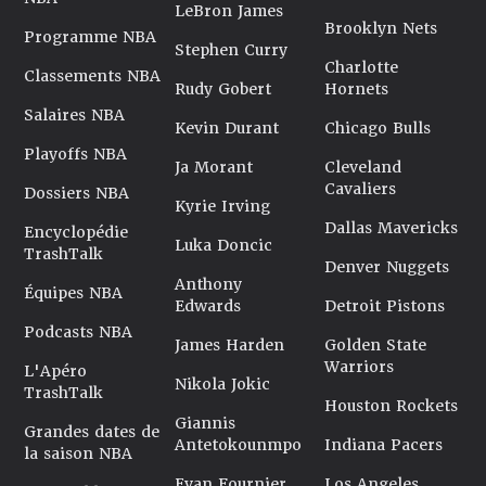
LeBron James
Brooklyn Nets
Programme NBA
Stephen Curry
Charlotte
Classements NBA
Rudy Gobert
Hornets
Salaires NBA
Kevin Durant
Chicago Bulls
Playoffs NBA
Ja Morant
Cleveland
Cavaliers
Dossiers NBA
Kyrie Irving
Dallas Mavericks
Encyclopédie
Luka Doncic
TrashTalk
Denver Nuggets
Anthony
Équipes NBA
Edwards
Detroit Pistons
Podcasts NBA
James Harden
Golden State
Warriors
L'Apéro
Nikola Jokic
TrashTalk
Houston Rockets
Giannis
Grandes dates de
Antetokounmpo
Indiana Pacers
la saison NBA
Evan Fournier
Los Angeles