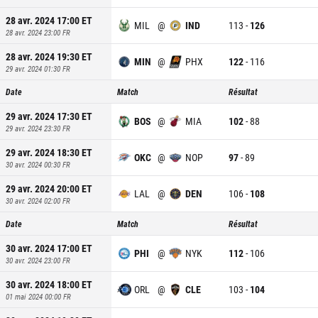
28 avr. 2024 17:00
ET
MIL
@
IND
113
-
126
28 avr. 2024 23:00
FR
28 avr. 2024 19:30
ET
MIN
@
PHX
122
-
116
29 avr. 2024 01:30
FR
Date
Match
Résultat
29 avr. 2024 17:30
ET
BOS
@
MIA
102
-
88
29 avr. 2024 23:30
FR
29 avr. 2024 18:30
ET
OKC
@
NOP
97
-
89
30 avr. 2024 00:30
FR
29 avr. 2024 20:00
ET
LAL
@
DEN
106
-
108
30 avr. 2024 02:00
FR
Date
Match
Résultat
30 avr. 2024 17:00
ET
PHI
@
NYK
112
-
106
30 avr. 2024 23:00
FR
30 avr. 2024 18:00
ET
ORL
@
CLE
103
-
104
01 mai 2024 00:00
FR