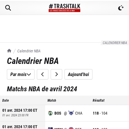
CALENDRIER NBA
TrashTalk Actu NBA
Calendrier NBA
Calendrier NBA
Par mois
Aujourd'hui
Matchs NBA de avril 2024
Date
Match
Résultat
01 avr. 2024 17:00
ET
BOS
@
CHA
118
-
104
01 avr. 2024 23:00
FR
01 avr. 2024 17:00
ET