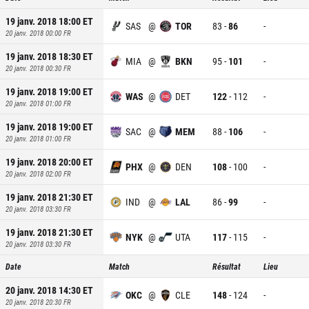
19 janv. 2018 18:00
ET
SAS
@
TOR
83
-
86
-
20 janv. 2018 00:00
FR
19 janv. 2018 18:30
ET
MIA
@
BKN
95
-
101
-
20 janv. 2018 00:30
FR
19 janv. 2018 19:00
ET
WAS
@
DET
122
-
112
-
20 janv. 2018 01:00
FR
19 janv. 2018 19:00
ET
SAC
@
MEM
88
-
106
-
20 janv. 2018 01:00
FR
19 janv. 2018 20:00
ET
PHX
@
DEN
108
-
100
-
20 janv. 2018 02:00
FR
19 janv. 2018 21:30
ET
IND
@
LAL
86
-
99
-
20 janv. 2018 03:30
FR
19 janv. 2018 21:30
ET
NYK
@
UTA
117
-
115
-
20 janv. 2018 03:30
FR
Date
Match
Résultat
Lieu
20 janv. 2018 14:30
ET
OKC
@
CLE
148
-
124
-
20 janv. 2018 20:30
FR