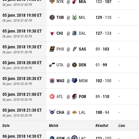
NYK
@
MIA
103
-
107
-
06 janv. 2018 01:00
FR
05 janv. 2018 19:00
ET
TOR
@
MIL
129
-
110
-
06 janv. 2018 01:00
FR
05 janv. 2018 19:30
ET
CHI
@
DAL
127
-
124
-
06 janv. 2018 01:30
FR
05 janv. 2018 19:30
ET
PHX
@
SAS
89
-
103
-
06 janv. 2018 01:30
FR
05 janv. 2018 20:00
ET
UTA
@
DEN
91
-
99
-
06 janv. 2018 02:00
FR
05 janv. 2018 20:30
ET
WAS
@
MEM
102
-
100
-
06 janv. 2018 02:30
FR
05 janv. 2018 21:00
ET
ATL
@
POR
89
-
110
-
06 janv. 2018 03:00
FR
05 janv. 2018 21:30
ET
CHA
@
LAL
108
-
94
-
06 janv. 2018 03:30
FR
Date
Match
Résultat
Lieu
06 janv. 2018 14:30
ET
GSW
@
LAC
121
-
105
-