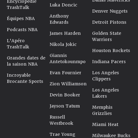
Encyclopédie
Luka Doncic
TrashTalk
Denver Nuggets
Anthony
Équipes NBA
Edwards
Detroit Pistons
Podcasts NBA
James Harden
Golden State
Warriors
L'Apéro
Nikola Jokic
TrashTalk
Houston Rockets
Giannis
Grandes dates de
Antetokounmpo
Indiana Pacers
la saison NBA
Evan Fournier
Los Angeles
Incroyable
Clippers
Brocante Sports
Zion Williamson
Los Angeles
Devin Booker
Lakers
Jayson Tatum
Memphis
Grizzlies
Russell
Westbrook
Miami Heat
Trae Young
Milwaukee Bucks