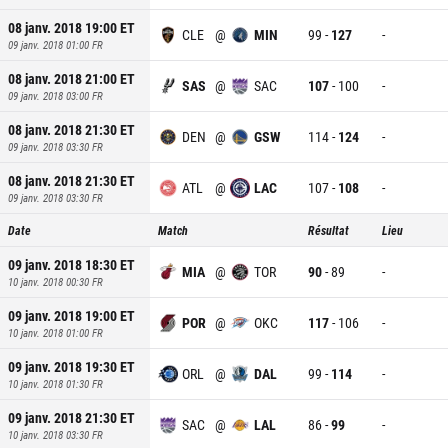
08 janv. 2018 19:00
ET
CLE
@
MIN
99
-
127
-
09 janv. 2018 01:00
FR
08 janv. 2018 21:00
ET
SAS
@
SAC
107
-
100
-
09 janv. 2018 03:00
FR
08 janv. 2018 21:30
ET
DEN
@
GSW
114
-
124
-
09 janv. 2018 03:30
FR
08 janv. 2018 21:30
ET
ATL
@
LAC
107
-
108
-
09 janv. 2018 03:30
FR
Date
Match
Résultat
Lieu
09 janv. 2018 18:30
ET
MIA
@
TOR
90
-
89
-
10 janv. 2018 00:30
FR
09 janv. 2018 19:00
ET
POR
@
OKC
117
-
106
-
10 janv. 2018 01:00
FR
09 janv. 2018 19:30
ET
ORL
@
DAL
99
-
114
-
10 janv. 2018 01:30
FR
09 janv. 2018 21:30
ET
SAC
@
LAL
86
-
99
-
10 janv. 2018 03:30
FR