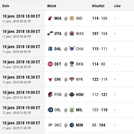
Date
Match
Résultat
Lieu
10 janv. 2018 18:00
ET
MIA
@
IND
114
-
106
-
11 janv. 2018 00:00
FR
10 janv. 2018 18:00
ET
UTA
@
WAS
107
-
104
-
11 janv. 2018 00:00
FR
10 janv. 2018 18:00
ET
DAL
@
CHA
115
-
111
-
11 janv. 2018 00:00
FR
10 janv. 2018 18:30
ET
DET
@
BKN
114
-
80
-
11 janv. 2018 00:30
FR
10 janv. 2018 18:30
ET
CHI
@
NYK
122
-
119
-
11 janv. 2018 00:30
FR
10 janv. 2018 19:00
ET
POR
@
HOU
112
-
121
-
11 janv. 2018 01:00
FR
10 janv. 2018 19:00
ET
ORL
@
MIL
103
-
110
-
11 janv. 2018 01:00
FR
10 janv. 2018 19:00
ET
OKC
@
MIN
88
-
104
-
11 janv. 2018 01:00
FR