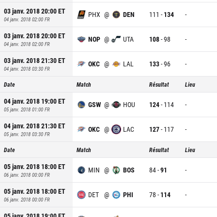
03 janv. 2018 20:00
ET
PHX
@
DEN
111
-
134
-
04 janv. 2018 02:00
FR
03 janv. 2018 20:00
ET
NOP
@
UTA
108
-
98
-
04 janv. 2018 02:00
FR
03 janv. 2018 21:30
ET
OKC
@
LAL
133
-
96
-
04 janv. 2018 03:30
FR
Date
Match
Résultat
Lieu
04 janv. 2018 19:00
ET
GSW
@
HOU
124
-
114
-
05 janv. 2018 01:00
FR
04 janv. 2018 21:30
ET
OKC
@
LAC
127
-
117
-
05 janv. 2018 03:30
FR
Date
Match
Résultat
Lieu
05 janv. 2018 18:00
ET
MIN
@
BOS
84
-
91
-
06 janv. 2018 00:00
FR
05 janv. 2018 18:00
ET
DET
@
PHI
78
-
114
-
06 janv. 2018 00:00
FR
05 janv. 2018 19:00
ET