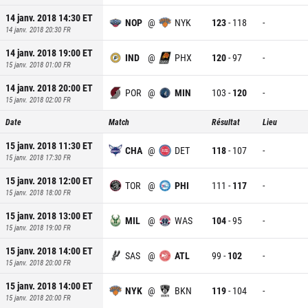
14 janv. 2018 14:30
ET
NOP
@
NYK
123
-
118
-
14 janv. 2018 20:30
FR
14 janv. 2018 19:00
ET
IND
@
PHX
120
-
97
-
15 janv. 2018 01:00
FR
14 janv. 2018 20:00
ET
POR
@
MIN
103
-
120
-
15 janv. 2018 02:00
FR
Date
Match
Résultat
Lieu
15 janv. 2018 11:30
ET
CHA
@
DET
118
-
107
-
15 janv. 2018 17:30
FR
15 janv. 2018 12:00
ET
TOR
@
PHI
111
-
117
-
15 janv. 2018 18:00
FR
15 janv. 2018 13:00
ET
MIL
@
WAS
104
-
95
-
15 janv. 2018 19:00
FR
15 janv. 2018 14:00
ET
SAS
@
ATL
99
-
102
-
15 janv. 2018 20:00
FR
15 janv. 2018 14:00
ET
NYK
@
BKN
119
-
104
-
15 janv. 2018 20:00
FR