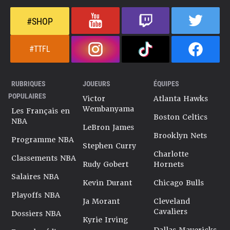
#SHOP
#TTFL
RUBRIQUES
JOUEURS
ÉQUIPES
POPULAIRES
Victor
Atlanta Hawks
Wembanyama
Les Français en
Boston Celtics
NBA
LeBron James
Brooklyn Nets
Programme NBA
Stephen Curry
Charlotte
Classements NBA
Rudy Gobert
Hornets
Salaires NBA
Kevin Durant
Chicago Bulls
Playoffs NBA
Ja Morant
Cleveland
Cavaliers
Dossiers NBA
Kyrie Irving
Dallas Mavericks