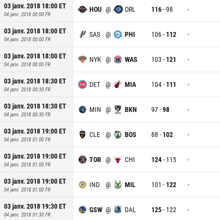
03 janv. 2018 18:00
ET
HOU
@
ORL
116
-
98
-
04 janv. 2018 00:00
FR
03 janv. 2018 18:00
ET
SAS
@
PHI
106
-
112
-
04 janv. 2018 00:00
FR
03 janv. 2018 18:00
ET
NYK
@
WAS
103
-
121
-
04 janv. 2018 00:00
FR
03 janv. 2018 18:30
ET
DET
@
MIA
104
-
111
-
04 janv. 2018 00:30
FR
03 janv. 2018 18:30
ET
MIN
@
BKN
97
-
98
-
04 janv. 2018 00:30
FR
03 janv. 2018 19:00
ET
CLE
@
BOS
88
-
102
-
04 janv. 2018 01:00
FR
03 janv. 2018 19:00
ET
TOR
@
CHI
124
-
115
-
04 janv. 2018 01:00
FR
03 janv. 2018 19:00
ET
IND
@
MIL
101
-
122
-
04 janv. 2018 01:00
FR
03 janv. 2018 19:30
ET
GSW
@
DAL
125
-
122
-
04 janv. 2018 01:30
FR