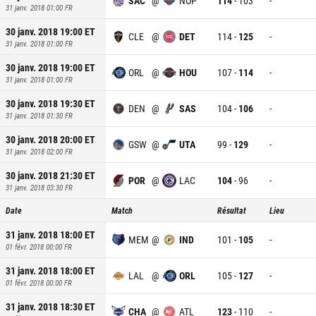
SAC
@
NOP
114
-
103
-
31 janv. 2018 01:00
FR
30 janv. 2018 19:00
ET
CLE
@
DET
114
-
125
-
31 janv. 2018 01:00
FR
30 janv. 2018 19:00
ET
ORL
@
HOU
107
-
114
-
31 janv. 2018 01:00
FR
30 janv. 2018 19:30
ET
DEN
@
SAS
104
-
106
-
31 janv. 2018 01:30
FR
30 janv. 2018 20:00
ET
GSW
@
UTA
99
-
129
-
31 janv. 2018 02:00
FR
30 janv. 2018 21:30
ET
POR
@
LAC
104
-
96
-
31 janv. 2018 03:30
FR
Date
Match
Résultat
Lieu
31 janv. 2018 18:00
ET
MEM
@
IND
101
-
105
-
01 févr. 2018 00:00
FR
31 janv. 2018 18:00
ET
LAL
@
ORL
105
-
127
-
01 févr. 2018 00:00
FR
31 janv. 2018 18:30
ET
CHA
@
ATL
123
-
110
-