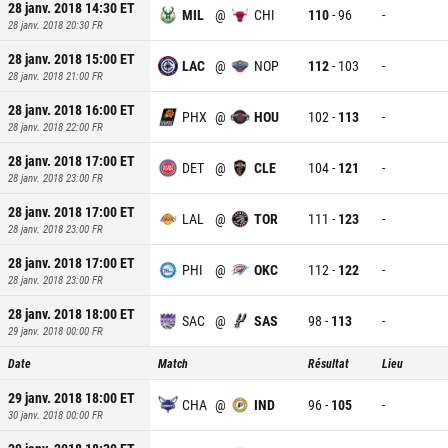
28 janv. 2018 14:30
ET
MIL
@
CHI
110
-
96
-
28 janv. 2018 20:30
FR
28 janv. 2018 15:00
ET
LAC
@
NOP
112
-
103
-
28 janv. 2018 21:00
FR
28 janv. 2018 16:00
ET
PHX
@
HOU
102
-
113
-
28 janv. 2018 22:00
FR
28 janv. 2018 17:00
ET
DET
@
CLE
104
-
121
-
28 janv. 2018 23:00
FR
28 janv. 2018 17:00
ET
LAL
@
TOR
111
-
123
-
28 janv. 2018 23:00
FR
28 janv. 2018 17:00
ET
PHI
@
OKC
112
-
122
-
28 janv. 2018 23:00
FR
28 janv. 2018 18:00
ET
SAC
@
SAS
98
-
113
-
29 janv. 2018 00:00
FR
Date
Match
Résultat
Lieu
29 janv. 2018 18:00
ET
CHA
@
IND
96
-
105
-
30 janv. 2018 00:00
FR