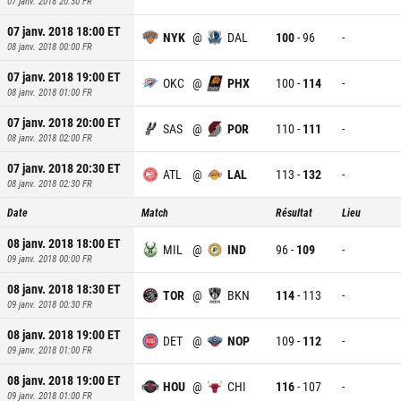
07 janv. 2018 20:30
FR
07 janv. 2018 18:00
ET
NYK
@
DAL
100
-
96
-
08 janv. 2018 00:00
FR
07 janv. 2018 19:00
ET
OKC
@
PHX
100
-
114
-
08 janv. 2018 01:00
FR
07 janv. 2018 20:00
ET
SAS
@
POR
110
-
111
-
08 janv. 2018 02:00
FR
07 janv. 2018 20:30
ET
ATL
@
LAL
113
-
132
-
08 janv. 2018 02:30
FR
Date
Match
Résultat
Lieu
08 janv. 2018 18:00
ET
MIL
@
IND
96
-
109
-
09 janv. 2018 00:00
FR
08 janv. 2018 18:30
ET
TOR
@
BKN
114
-
113
-
09 janv. 2018 00:30
FR
08 janv. 2018 19:00
ET
DET
@
NOP
109
-
112
-
09 janv. 2018 01:00
FR
08 janv. 2018 19:00
ET
HOU
@
CHI
116
-
107
-
09 janv. 2018 01:00
FR