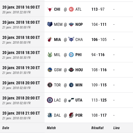
20 janv. 2018 16:00
ET
CHI
@
ATL
113
-
97
-
20 janv. 2018 22:00
FR
20 janv. 2018 18:00
ET
MEM
@
NOP
104
-
111
-
21 janv. 2018 00:00
FR
20 janv. 2018 18:00
ET
MIA
@
CHA
106
-
105
-
21 janv. 2018 00:00
FR
20 janv. 2018 18:30
ET
MIL
@
PHI
94
-
116
-
21 janv. 2018 00:30
FR
20 janv. 2018 19:30
ET
GSW
@
HOU
108
-
116
-
21 janv. 2018 01:30
FR
20 janv. 2018 20:00
ET
TOR
@
MIN
109
-
115
-
21 janv. 2018 02:00
FR
20 janv. 2018 20:00
ET
LAC
@
UTA
113
-
125
-
21 janv. 2018 02:00
FR
20 janv. 2018 21:00
ET
DAL
@
POR
108
-
117
-
21 janv. 2018 03:00
FR
Date
Match
Résultat
Lieu