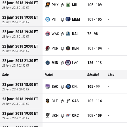
22 janv. 2018 19:00
ET
PHX
@
MIL
105
-
109
-
23 janv. 2018 01:00
FR
22 janv. 2018 19:00
ET
PHI
@
MEM
101
-
105
-
23 janv. 2018 01:00
FR
22 janv. 2018 19:30
ET
WAS
@
DAL
75
-
98
-
23 janv. 2018 01:30
FR
22 janv. 2018 20:00
ET
POR
@
DEN
101
-
104
-
23 janv. 2018 02:00
FR
22 janv. 2018 21:30
ET
MIN
@
LAC
126
-
118
-
23 janv. 2018 03:30
FR
Date
Match
Résultat
Lieu
23 janv. 2018 18:00
ET
SAC
@
ORL
105
-
99
-
24 janv. 2018 00:00
FR
23 janv. 2018 19:00
ET
CLE
@
SAS
102
-
114
-
24 janv. 2018 01:00
FR
23 janv. 2018 19:00
ET
BKN
@
OKC
108
-
109
-
24 janv. 2018 01:00
FR