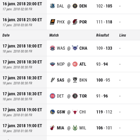
16 janv. 2018 20:00
ET
DAL
@
DEN
102
-
105
-
17 janv. 2018 02:00
FR
16 janv. 2018 21:00
ET
PHX
@
POR
111
-
118
-
17 janv. 2018 03:00
FR
Date
Match
Résultat
Lieu
17 janv. 2018 18:00
ET
WAS
@
CHA
109
-
133
-
18 janv. 2018 00:00
FR
17 janv. 2018 18:30
ET
NOP
@
ATL
93
-
94
-
18 janv. 2018 00:30
FR
17 janv. 2018 18:30
ET
SAS
@
BKN
100
-
95
-
18 janv. 2018 00:30
FR
17 janv. 2018 18:30
ET
DET
@
TOR
91
-
96
-
18 janv. 2018 00:30
FR
17 janv. 2018 19:00
ET
GSW
@
CHI
119
-
112
-
18 janv. 2018 01:00
FR
17 janv. 2018 19:00
ET
MIA
@
MIL
106
-
101
-
18 janv. 2018 01:00
FR