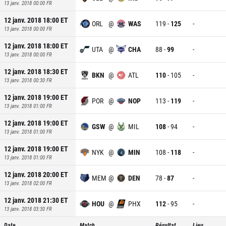
13 janv. 2018 00:00
FR
12 janv. 2018 18:00
ET
ORL
@
WAS
119
-
125
-
13 janv. 2018 00:00
FR
12 janv. 2018 18:00
ET
UTA
@
CHA
88
-
99
-
13 janv. 2018 00:00
FR
12 janv. 2018 18:30
ET
BKN
@
ATL
110
-
105
-
13 janv. 2018 00:30
FR
12 janv. 2018 19:00
ET
POR
@
NOP
113
-
119
-
13 janv. 2018 01:00
FR
12 janv. 2018 19:00
ET
GSW
@
MIL
108
-
94
-
13 janv. 2018 01:00
FR
12 janv. 2018 19:00
ET
NYK
@
MIN
108
-
118
-
13 janv. 2018 01:00
FR
12 janv. 2018 20:00
ET
MEM
@
DEN
78
-
87
-
13 janv. 2018 02:00
FR
12 janv. 2018 21:30
ET
HOU
@
PHX
112
-
95
-
13 janv. 2018 03:30
FR
Date
Match
Résultat
Lieu