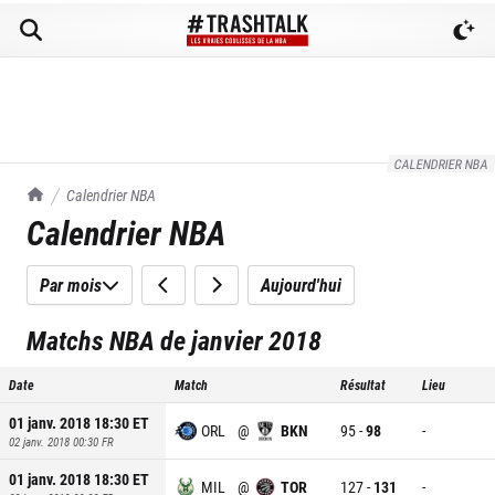
CALENDRIER NBA
TrashTalk Actu NBA
Calendrier NBA
Calendrier NBA
Par mois
Aujourd'hui
Matchs NBA de janvier 2018
Date
Match
Résultat
Lieu
01 janv. 2018 18:30
ET
ORL
@
BKN
95
-
98
-
02 janv. 2018 00:30
FR
01 janv. 2018 18:30
ET
MIL
@
TOR
127
-
131
-