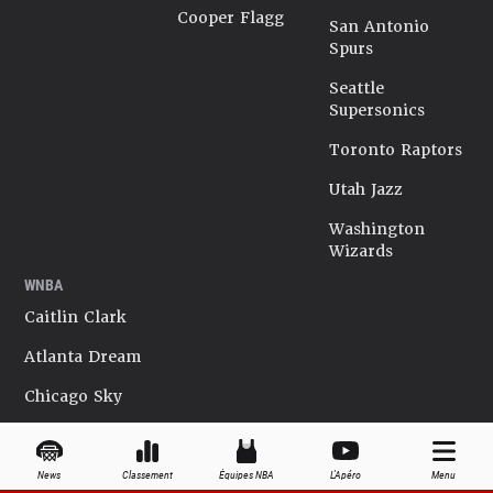
Cooper Flagg
San Antonio
Spurs
Seattle
Supersonics
Toronto Raptors
Utah Jazz
Washington
Wizards
WNBA
Caitlin Clark
Atlanta Dream
Chicago Sky
Connecticut Sun
Dallas Wings
News
Classement
Équipes NBA
L'Apéro
Menu