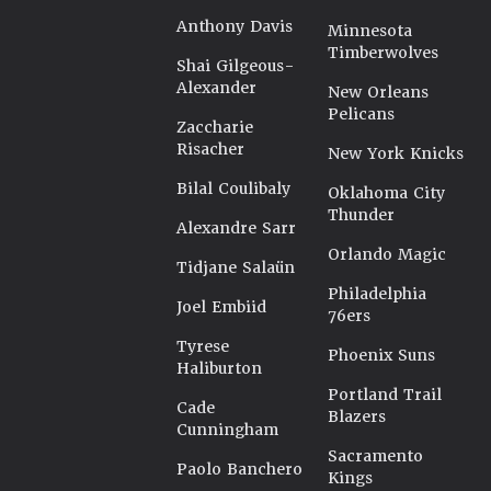
Anthony Davis
Minnesota
Timberwolves
Shai Gilgeous-
Alexander
New Orleans
Pelicans
Zaccharie
Risacher
New York Knicks
Bilal Coulibaly
Oklahoma City
Thunder
Alexandre Sarr
Orlando Magic
Tidjane Salaün
Philadelphia
Joel Embiid
76ers
Tyrese
Phoenix Suns
Haliburton
Portland Trail
Cade
Blazers
Cunningham
Sacramento
Paolo Banchero
Kings