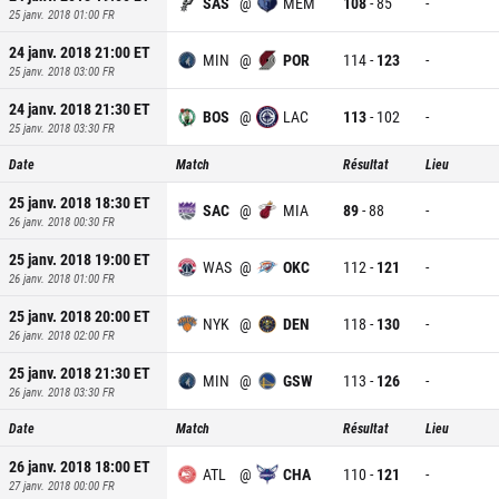
SAS
@
MEM
108
-
85
-
25 janv. 2018 01:00
FR
24 janv. 2018 21:00
ET
MIN
@
POR
114
-
123
-
25 janv. 2018 03:00
FR
24 janv. 2018 21:30
ET
BOS
@
LAC
113
-
102
-
25 janv. 2018 03:30
FR
Date
Match
Résultat
Lieu
25 janv. 2018 18:30
ET
SAC
@
MIA
89
-
88
-
26 janv. 2018 00:30
FR
25 janv. 2018 19:00
ET
WAS
@
OKC
112
-
121
-
26 janv. 2018 01:00
FR
25 janv. 2018 20:00
ET
NYK
@
DEN
118
-
130
-
26 janv. 2018 02:00
FR
25 janv. 2018 21:30
ET
MIN
@
GSW
113
-
126
-
26 janv. 2018 03:30
FR
Date
Match
Résultat
Lieu
26 janv. 2018 18:00
ET
ATL
@
CHA
110
-
121
-
27 janv. 2018 00:00
FR