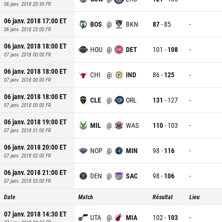
06 janv. 2018 20:30
FR
06 janv. 2018 17:00
ET
BOS
@
BKN
87
-
85
-
06 janv. 2018 23:00
FR
06 janv. 2018 18:00
ET
HOU
@
DET
101
-
108
-
07 janv. 2018 00:00
FR
06 janv. 2018 18:00
ET
CHI
@
IND
86
-
125
-
07 janv. 2018 00:00
FR
06 janv. 2018 18:00
ET
CLE
@
ORL
131
-
127
-
07 janv. 2018 00:00
FR
06 janv. 2018 19:00
ET
MIL
@
WAS
110
-
103
-
07 janv. 2018 01:00
FR
06 janv. 2018 20:00
ET
NOP
@
MIN
98
-
116
-
07 janv. 2018 02:00
FR
06 janv. 2018 21:00
ET
DEN
@
SAC
98
-
106
-
07 janv. 2018 03:00
FR
Date
Match
Résultat
Lieu
07 janv. 2018 14:30
ET
UTA
@
MIA
102
-
103
-