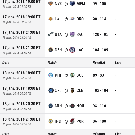
17 janv. 2018 19:00
ET
NYK
@
MEM
99
-
105
-
18 janv. 2018 01:00
FR
17 janv. 2018 19:00
ET
LAL
@
OKC
90
-
114
-
18 janv. 2018 01:00
FR
17 janv. 2018 21:00
ET
UTA
@
SAC
120
-
105
-
18 janv. 2018 03:00
FR
17 janv. 2018 21:30
ET
DEN
@
LAC
104
-
109
-
18 janv. 2018 03:30
FR
Date
Match
Résultat
Lieu
18 janv. 2018 18:00
ET
PHI
@
BOS
89
-
80
-
19 janv. 2018 00:00
FR
18 janv. 2018 18:00
ET
ORL
@
CLE
103
-
104
-
19 janv. 2018 00:00
FR
18 janv. 2018 20:30
ET
MIN
@
HOU
98
-
116
-
19 janv. 2018 02:30
FR
18 janv. 2018 21:00
ET
IND
@
POR
86
-
100
-
19 janv. 2018 03:00
FR
Date
Match
Résultat
Lieu