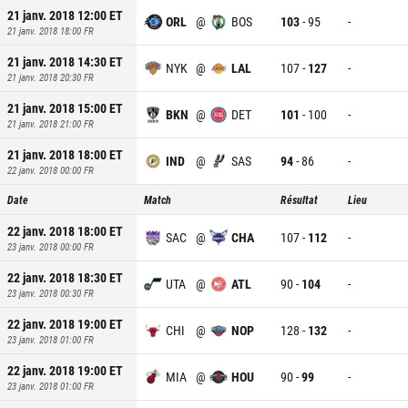
21 janv. 2018 12:00
ET
ORL
@
BOS
103
-
95
-
21 janv. 2018 18:00
FR
21 janv. 2018 14:30
ET
NYK
@
LAL
107
-
127
-
21 janv. 2018 20:30
FR
21 janv. 2018 15:00
ET
BKN
@
DET
101
-
100
-
21 janv. 2018 21:00
FR
21 janv. 2018 18:00
ET
IND
@
SAS
94
-
86
-
22 janv. 2018 00:00
FR
Date
Match
Résultat
Lieu
22 janv. 2018 18:00
ET
SAC
@
CHA
107
-
112
-
23 janv. 2018 00:00
FR
22 janv. 2018 18:30
ET
UTA
@
ATL
90
-
104
-
23 janv. 2018 00:30
FR
22 janv. 2018 19:00
ET
CHI
@
NOP
128
-
132
-
23 janv. 2018 01:00
FR
22 janv. 2018 19:00
ET
MIA
@
HOU
90
-
99
-
23 janv. 2018 01:00
FR