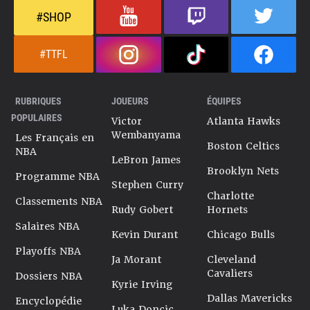
#SHOP
#TTFL
RUBRIQUES
JOUEURS
ÉQUIPES
POPULAIRES
Victor
Atlanta Hawks
Wembanyama
Les Français en
Boston Celtics
NBA
LeBron James
Brooklyn Nets
Programme NBA
Stephen Curry
Charlotte
Classements NBA
Rudy Gobert
Hornets
Salaires NBA
Kevin Durant
Chicago Bulls
Playoffs NBA
Ja Morant
Cleveland
Cavaliers
Dossiers NBA
Kyrie Irving
Dallas Mavericks
Encyclopédie
Luka Doncic