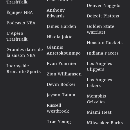
TrashTalk
Denver Nuggets
Anthony
Équipes NBA
Edwards
Detroit Pistons
Podcasts NBA
James Harden
Golden State
Warriors
L'Apéro
Nikola Jokic
TrashTalk
Houston Rockets
Giannis
Grandes dates de
Antetokounmpo
Indiana Pacers
la saison NBA
Evan Fournier
Los Angeles
Incroyable
Clippers
Brocante Sports
Zion Williamson
Los Angeles
Devin Booker
Lakers
Jayson Tatum
Memphis
Grizzlies
Russell
Westbrook
Miami Heat
Trae Young
Milwaukee Bucks