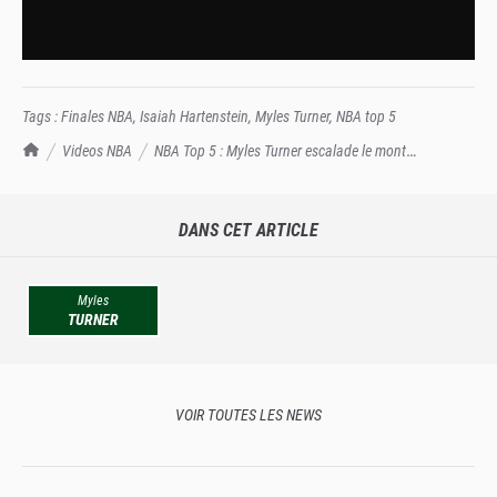
Tags :
Finales NBA
,
Isaiah Hartenstein
,
Myles Turner
,
NBA top 5
TrashTalk Actu NBA
Videos NBA
NBA Top 5 : Myles Turner escalade le mont
Hartenstein
DANS CET ARTICLE
Myles
TURNER
VOIR TOUTES LES NEWS