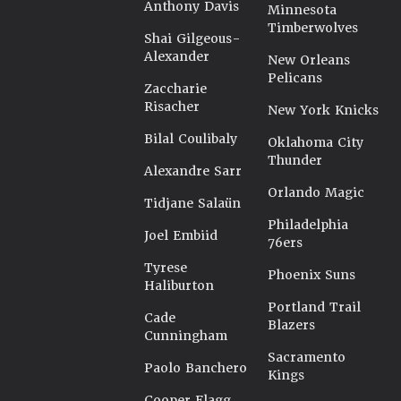
Anthony Davis
Minnesota
Timberwolves
Shai Gilgeous-
Alexander
New Orleans
Pelicans
Zaccharie
Risacher
New York Knicks
Bilal Coulibaly
Oklahoma City
Thunder
Alexandre Sarr
Orlando Magic
Tidjane Salaün
Philadelphia
Joel Embiid
76ers
Tyrese
Phoenix Suns
Haliburton
Portland Trail
Cade
Blazers
Cunningham
Sacramento
Paolo Banchero
Kings
Cooper Flagg