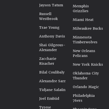
Jayson Tatum
Memphis
Grizzlies
Russell
Westbrook
Miami Heat
Trae Young
Milwaukee Bucks
Anthony Davis
Minnesota
Timberwolves
Shai Gilgeous-
Alexander
New Orleans
Pelicans
Zaccharie
Risacher
New York Knicks
Bilal Coulibaly
Oklahoma City
Thunder
Alexandre Sarr
Orlando Magic
Tidjane Salaün
Philadelphia
Joel Embiid
76ers
Tyrese