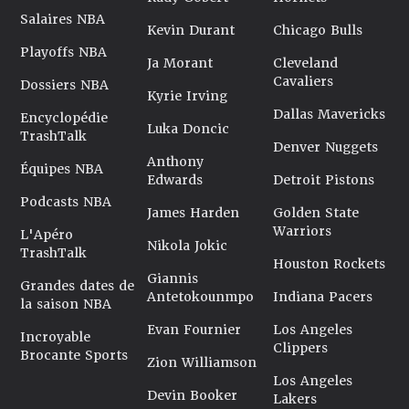
Salaires NBA
Kevin Durant
Chicago Bulls
Playoffs NBA
Ja Morant
Cleveland
Cavaliers
Dossiers NBA
Kyrie Irving
Dallas Mavericks
Encyclopédie
Luka Doncic
TrashTalk
Denver Nuggets
Anthony
Équipes NBA
Edwards
Detroit Pistons
Podcasts NBA
James Harden
Golden State
Warriors
L'Apéro
Nikola Jokic
TrashTalk
Houston Rockets
Giannis
Grandes dates de
Antetokounmpo
Indiana Pacers
la saison NBA
Evan Fournier
Los Angeles
Incroyable
Clippers
Brocante Sports
Zion Williamson
Los Angeles
Devin Booker
Lakers