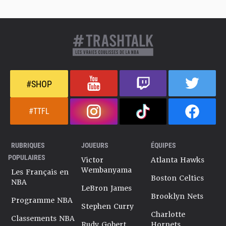
#SHOP
#TTFL
RUBRIQUES
JOUEURS
ÉQUIPES
POPULAIRES
Victor
Atlanta Hawks
Wembanyama
Les Français en
Boston Celtics
NBA
LeBron James
Brooklyn Nets
Programme NBA
Stephen Curry
Charlotte
Classements NBA
Rudy Gobert
Hornets