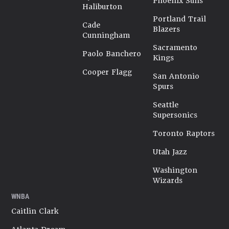
Phoenix Suns
Haliburton
Portland Trail
Cade
Blazers
Cunningham
Sacramento
Paolo Banchero
Kings
Cooper Flagg
San Antonio
Spurs
Seattle
Supersonics
Toronto Raptors
Utah Jazz
Washington
Wizards
WNBA
Caitlin Clark