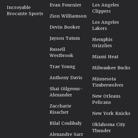
Evan Fournier
Los Angeles
Incroyable
Clippers
Brocante Sports
Zion Williamson
Los Angeles
Devin Booker
Lakers
Jayson Tatum
Memphis
Grizzlies
Russell
Westbrook
Miami Heat
Trae Young
Milwaukee Bucks
Anthony Davis
Minnesota
Timberwolves
Shai Gilgeous-
Alexander
New Orleans
Pelicans
Zaccharie
Risacher
New York Knicks
Bilal Coulibaly
Oklahoma City
Thunder
Alexandre Sarr