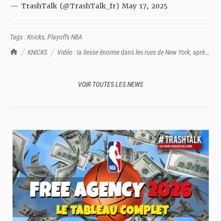
— TrashTalk (@TrashTalk_fr)
May 17, 2025
Tags :
Knicks
,
Playoffs NBA
TrashTalk Actu NBA
KNICKS
Vidéo : la liesse énorme dans les rues de New York, après
la victoire face aux Celtics
VOIR TOUTES LES NEWS