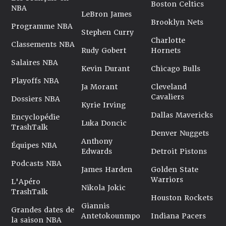
Boston Celtics
NBA
LeBron James
Brooklyn Nets
Programme NBA
Stephen Curry
Charlotte
Classements NBA
Rudy Gobert
Hornets
Salaires NBA
Kevin Durant
Chicago Bulls
Playoffs NBA
Ja Morant
Cleveland
Cavaliers
Dossiers NBA
Kyrie Irving
Dallas Mavericks
Encyclopédie
Luka Doncic
TrashTalk
Denver Nuggets
Anthony
Équipes NBA
Edwards
Detroit Pistons
Podcasts NBA
James Harden
Golden State
Warriors
L'Apéro
Nikola Jokic
TrashTalk
Houston Rockets
Giannis
Grandes dates de
Antetokounmpo
Indiana Pacers
la saison NBA