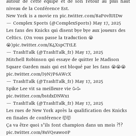
autour de cette équipe et de son retour au plus haut
niveau de la Conférence Est.
New York is a movie rn
pic.twitter.com/8aP0vlUIDw
— Complex Sports (@ComplexSports)
May 17, 2025
Les fans des Knicks qui disent bye bye aux joueurs des
Celtics. (On vous passe la traduction 😭
😭)
pic.twitter.com/K4XspCTtLE
— TrashTalk (@TrashTalk_fr)
May 17, 2025
Mitchell Robinson qui essaye de quitter le Madison
Square Garden mais qui est bloqué par les fans 😭😭😭
pic.twitter.com/I9N7P6AWcX
— TrashTalk (@TrashTalk_fr)
May 17, 2025
Spike Lee vit sa meilleure vie 🥳🥳
pic.twitter.com/bstdxDNWx1
— TrashTalk (@TrashTalk_fr)
May 17, 2025
Les rues de New York après la qualification des Knicks
en finales de conférence 🤯🤯
Ça va être quoi s’ils font champion dans un mois ?!?
pic.twitter.com/8uVQeawo0P