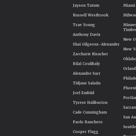
Jayson Tatum
Miami
Russell Westbrook
Milwa
Trae Young
Minne
Timbe
Anthony Davis
New Or
Shai Gilgeous-Alexander
New Y
Zaccharie Risacher
Oklah
Bilal Coulibaly
Orland
Alexandre Sarr
Philad
Tidjane Salaün
Phoeni
Joel Embiid
Portla
Tyrese Haliburton
Sacra
Cade Cunningham
San An
Paolo Banchero
Seattl
Cooper Flagg