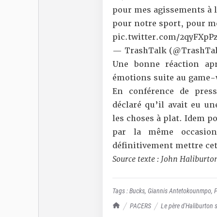
pour mes agissements à l
pour notre sport, pour m
pic.twitter.com/2qyFXpP
— TrashTalk (@TrashTal
Une bonne réaction ap
émotions suite au game-w
En conférence de pres
déclaré qu’il avait eu u
les choses à plat. Idem p
par la même occasion
définitivement mettre cet
Source texte : John Haliburto
Tags :
Bucks
,
Giannis Antetokounmpo
,
TrashTalk Actu NBA
PACERS
Le père d'Haliburton