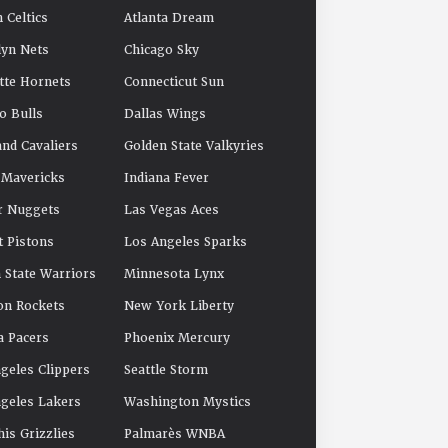
 Celtics
Atlanta Dream
yn Nets
Chicago Sky
tte Hornets
Connecticut Sun
o Bulls
Dallas Wings
and Cavaliers
Golden State Valkyries
 Mavericks
Indiana Fever
r Nuggets
Las Vegas Aces
t Pistons
Los Angeles Sparks
 State Warriors
Minnesota Lynx
on Rockets
New York Liberty
a Pacers
Phoenix Mercury
geles Clippers
Seattle Storm
geles Lakers
Washington Mystics
s Grizzlies
Palmarès WNBA