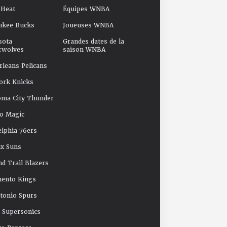
 Heat
Équipes WNBA
ukee Bucks
Joueuses WNBA
sota
Grandes dates de la
rwolves
saison WNBA
leans Pelicans
ork Knicks
oma City Thunder
o Magic
elphia 76ers
x Suns
nd Trail Blazers
mento Kings
tonio Spurs
e Supersonics