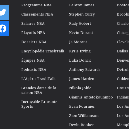
Programme NBA
LeBron James
Boston
Classements NBA
Stephen Curry
Brookl
Salaires NBA
Rudy Gobert
Charlo
Playoffs NBA
Kevin Durant
Chicag
Dossiers NBA
Ja Morant
Clevel
Encyclopédie TrashTalk
Kyrie Irving
Dallas
Équipes NBA
Luka Doncic
Denve
Podcasts NBA
Anthony Edwards
Detroi
L'Apéro TrashTalk
James Harden
Golden
Grandes dates de la
Nikola Jokic
Houst
saison NBA
Giannis Antetokounmpo
Indian
Incroyable Brocante
Sports
Evan Fournier
Los An
Zion Williamson
Los An
Devin Booker
Memphi