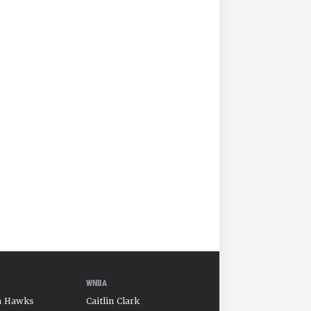
WNBA
a Hawks
Caitlin Clark