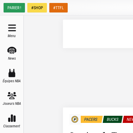
PARIER !
#SHOP
#TTFL
Menu
News
Équipes NBA
Joueurs NBA
PACERS
BUCKS
NE
Classement