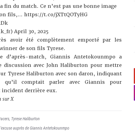
a fin du match. Ce n’est pas une bonne image
on fils,…
https://t.co/jXTtQOTyHG
zDk
k_fr)
April 30, 2025
rès avoir été complètement emporté par les
inner de son fils Tyrese.
se d’après-match, Giannis Antetokounmpo a
ne discussion avec John Haliburton pour mettre
our Tyrese Haliburton avec son daron, indiquant
 qu’il comptait parler avec Giannis pour
 incident derrière eux.
n sur X
Pacers
,
Tyrese Haliburton
 s'excuse auprès de Giannis Antetokounmpo