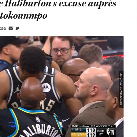
se Haliburton s’excuse auprès
etokounmpo
chel
SOURCE IMAGE : YOUTUBE