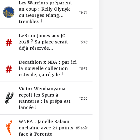
Les Warriors préparent
un coup : Kelly Olynyk
16:24
ou Georges Niang…
tremblez !
LeBron James aux JO
2028 ? Sa place serait
15:48
déjà réservée...
Decathlon x NBA : par ici
la nouvelle collection
15:31
estivale, ça régale !
Victor Wembanyama
reçoit les Spurs à
12:56
Nanterre : la prépa est
lancée !
WNBA : Janelle Salaün
enchaine avec 21 points
05 août
face à Toronto