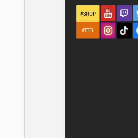
#SHOP
#TTFL