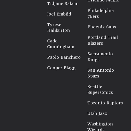
Orlando Magic
Tidjane Salaün
Philadelphia
Joel Embiid
76ers
Tyrese
Phoenix Suns
Haliburton
Portland Trail
Cade
Blazers
Cunningham
Sacramento
Paolo Banchero
Kings
Cooper Flagg
San Antonio
Spurs
Seattle
Supersonics
Toronto Raptors
Utah Jazz
Washington
Wizards