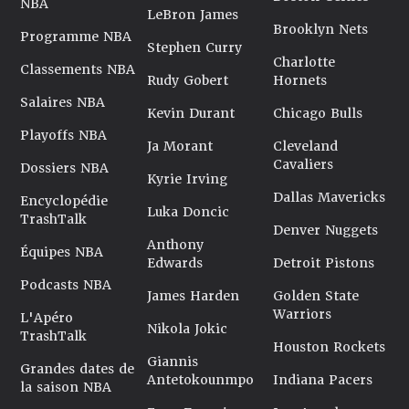
NBA
LeBron James
Brooklyn Nets
Programme NBA
Stephen Curry
Charlotte
Classements NBA
Rudy Gobert
Hornets
Salaires NBA
Kevin Durant
Chicago Bulls
Playoffs NBA
Ja Morant
Cleveland
Cavaliers
Dossiers NBA
Kyrie Irving
Dallas Mavericks
Encyclopédie
Luka Doncic
TrashTalk
Denver Nuggets
Anthony
Équipes NBA
Edwards
Detroit Pistons
Podcasts NBA
James Harden
Golden State
Warriors
L'Apéro
Nikola Jokic
TrashTalk
Houston Rockets
Giannis
Grandes dates de
Antetokounmpo
Indiana Pacers
la saison NBA