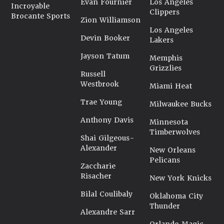
Evan Fournier
Los Angeles
Incroyable
Clippers
Brocante Sports
Zion Williamson
Los Angeles
Devin Booker
Lakers
Jayson Tatum
Memphis
Grizzlies
Russell
Westbrook
Miami Heat
Trae Young
Milwaukee Bucks
Anthony Davis
Minnesota
Timberwolves
Shai Gilgeous-
Alexander
New Orleans
Pelicans
Zaccharie
Risacher
New York Knicks
Bilal Coulibaly
Oklahoma City
Thunder
Alexandre Sarr