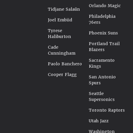
Orlando Magic
Tidjane Salaün
Philadelphia
Joel Embiid
76ers
Tyrese
Phoenix Suns
Haliburton
Portland Trail
Cade
Blazers
Cunningham
Sacramento
Paolo Banchero
Kings
Cooper Flagg
San Antonio
Spurs
Seattle
Supersonics
Toronto Raptors
Utah Jazz
Washington