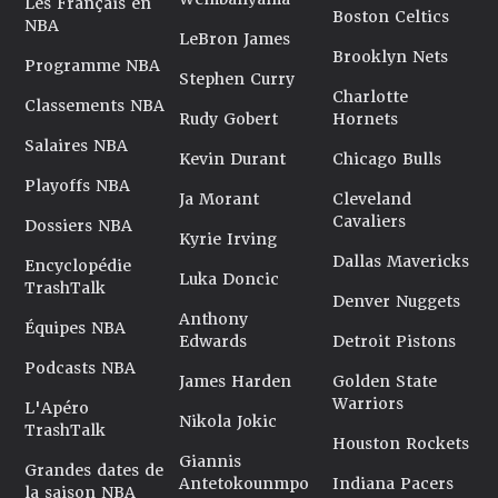
Les Français en
Boston Celtics
NBA
LeBron James
Brooklyn Nets
Programme NBA
Stephen Curry
Charlotte
Classements NBA
Rudy Gobert
Hornets
Salaires NBA
Kevin Durant
Chicago Bulls
Playoffs NBA
Ja Morant
Cleveland
Cavaliers
Dossiers NBA
Kyrie Irving
Dallas Mavericks
Encyclopédie
Luka Doncic
TrashTalk
Denver Nuggets
Anthony
Équipes NBA
Edwards
Detroit Pistons
Podcasts NBA
James Harden
Golden State
Warriors
L'Apéro
Nikola Jokic
TrashTalk
Houston Rockets
Giannis
Grandes dates de
Antetokounmpo
Indiana Pacers
la saison NBA