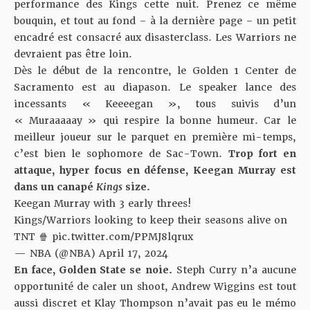
performance des Kings cette nuit. Prenez ce même
bouquin, et tout au fond – à la dernière page – un petit
encadré est consacré aux disasterclass. Les Warriors ne
devraient pas être loin.
Dès le début de la rencontre, le Golden 1 Center de
Sacramento est au diapason. Le speaker lance des
incessants « Keeeegan », tous suivis d’un
« Muraaaaay » qui respire la bonne humeur. Car le
meilleur joueur sur le parquet en première mi-temps,
c’est bien le sophomore de Sac-Town.
Trop fort en
attaque, hyper focus en défense, Keegan Murray est
dans un canapé
Kings
size.
Keegan Murray with 3 early threes!
Kings/Warriors looking to keep their seasons alive on
TNT 🍿
pic.twitter.com/PPMJ8lqrux
— NBA (@NBA)
April 17, 2024
En face, Golden State se noie.
Steph Curry n’a aucune
opportunité de caler un shoot, Andrew Wiggins est tout
aussi discret et Klay Thompson n’avait pas eu le mémo