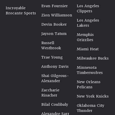
Evan Fournier
Los Angeles
Incroyable
Clippers
Brocante Sports
Zion Williamson
Los Angeles
Devin Booker
Lakers
Jayson Tatum
Memphis
Grizzlies
Russell
Westbrook
Miami Heat
Trae Young
Milwaukee Bucks
Anthony Davis
Minnesota
Timberwolves
Shai Gilgeous-
Alexander
New Orleans
Pelicans
Zaccharie
Risacher
New York Knicks
Bilal Coulibaly
Oklahoma City
Thunder
Alexandre Sarr