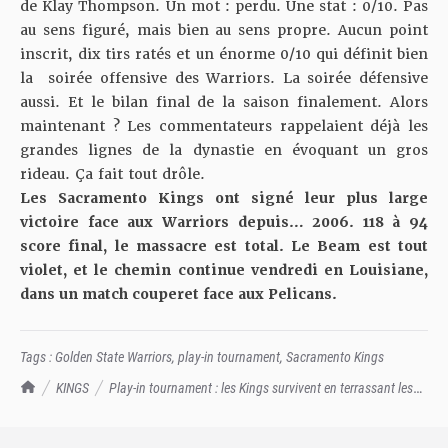
de Klay Thompson. Un mot : perdu. Une stat : 0/10. Pas
au sens figuré, mais bien au sens propre. Aucun point
inscrit, dix tirs ratés et un énorme 0/10 qui définit bien
la soirée offensive des Warriors. La soirée défensive
aussi. Et le bilan final de la saison finalement. Alors
maintenant ? Les commentateurs rappelaient déjà les
grandes lignes de la dynastie en évoquant un gros
rideau. Ça fait tout drôle.
Les Sacramento Kings ont signé leur plus large
victoire face aux Warriors depuis… 2006. 118 à 94
score final, le massacre est total. Le Beam est tout
violet, et le chemin continue vendredi en Louisiane,
dans un match couperet face aux Pelicans.
Tags :
Golden State Warriors
,
play-in tournament
,
Sacramento Kings
TrashTalk Actu NBA
KINGS
Play-in tournament : les Kings survivent en terrassant les
Warriors !