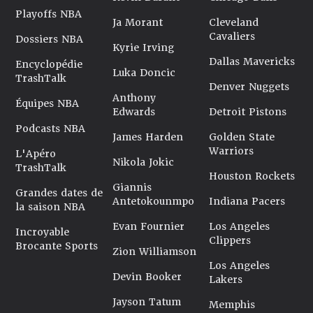
Playoffs NBA
Ja Morant
Cleveland
Cavaliers
Dossiers NBA
Kyrie Irving
Dallas Mavericks
Encyclopédie
Luka Doncic
TrashTalk
Denver Nuggets
Anthony
Équipes NBA
Edwards
Detroit Pistons
Podcasts NBA
James Harden
Golden State
Warriors
L'Apéro
Nikola Jokic
TrashTalk
Houston Rockets
Giannis
Grandes dates de
Antetokounmpo
Indiana Pacers
la saison NBA
Evan Fournier
Los Angeles
Incroyable
Clippers
Brocante Sports
Zion Williamson
Los Angeles
Devin Booker
Lakers
Jayson Tatum
Memphis