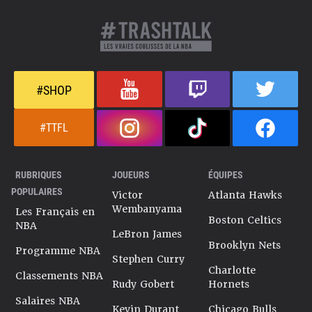
#SHOP
#TTFL
RUBRIQUES
JOUEURS
ÉQUIPES
POPULAIRES
Victor
Atlanta Hawks
Wembanyama
Les Français en
Boston Celtics
NBA
LeBron James
Brooklyn Nets
Programme NBA
Stephen Curry
Charlotte
Classements NBA
Rudy Gobert
Hornets
Salaires NBA
Kevin Durant
Chicago Bulls