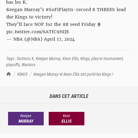
bas les K.
Keegan Murray’s
#SoFiPlayIn
-record 8 THREES lead
the Kings to victory!
They’ll face NOP for the #8 seed Friday 🍿
pic.twitter.com/6ATfC9NIJE
— NBA (@NBA)
April 17, 2024
Tags :
facteurs X
,
Keegan Murray
,
Keon Ellis
,
Kings
,
play-in tournament
,
playoffs
,
Warriors
TrashTalk Actu NBA
KINGS
Keegan Murray et Keon Ellis ont porté les Kings !
DANS CET ARTICLE
Keegan
Keon
MURRAY
ELLIS