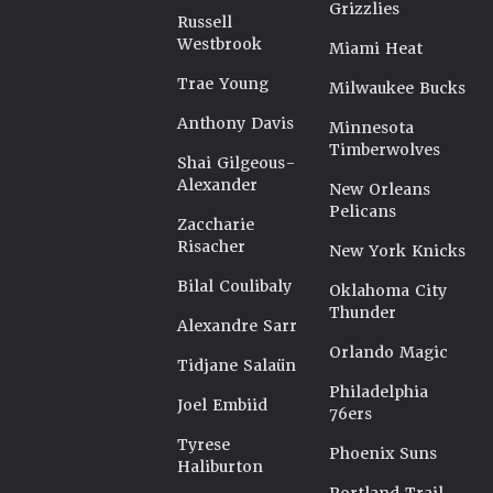
Grizzlies
Russell
Westbrook
Miami Heat
Trae Young
Milwaukee Bucks
Anthony Davis
Minnesota
Timberwolves
Shai Gilgeous-
Alexander
New Orleans
Pelicans
Zaccharie
Risacher
New York Knicks
Bilal Coulibaly
Oklahoma City
Thunder
Alexandre Sarr
Orlando Magic
Tidjane Salaün
Philadelphia
Joel Embiid
76ers
Tyrese
Phoenix Suns
Haliburton