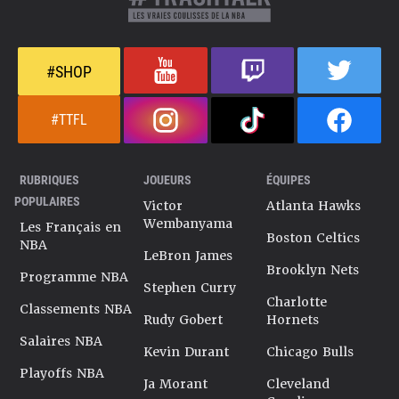
#SHOP
#TTFL
RUBRIQUES
JOUEURS
ÉQUIPES
POPULAIRES
Victor
Atlanta Hawks
Wembanyama
Les Français en
Boston Celtics
NBA
LeBron James
Brooklyn Nets
Programme NBA
Stephen Curry
Charlotte
Classements NBA
Rudy Gobert
Hornets
Salaires NBA
Kevin Durant
Chicago Bulls
Playoffs NBA
Ja Morant
Cleveland