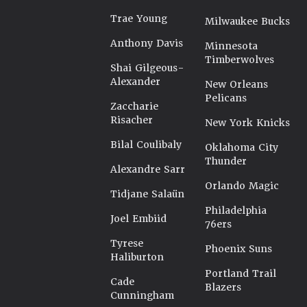
Trae Young
Milwaukee Bucks
Anthony Davis
Minnesota
Timberwolves
Shai Gilgeous-
Alexander
New Orleans
Pelicans
Zaccharie
Risacher
New York Knicks
Bilal Coulibaly
Oklahoma City
Thunder
Alexandre Sarr
Orlando Magic
Tidjane Salaün
Philadelphia
Joel Embiid
76ers
Tyrese
Phoenix Suns
Haliburton
Portland Trail
Cade
Blazers
Cunningham