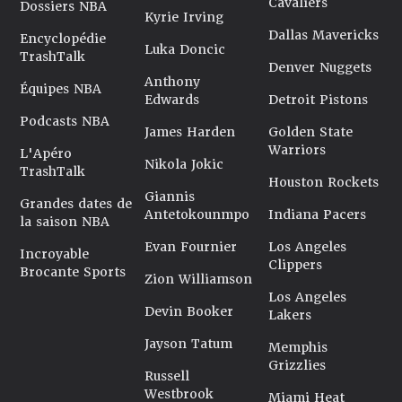
Cavaliers
Dossiers NBA
Kyrie Irving
Dallas Mavericks
Encyclopédie
Luka Doncic
TrashTalk
Denver Nuggets
Anthony
Équipes NBA
Edwards
Detroit Pistons
Podcasts NBA
James Harden
Golden State
Warriors
L'Apéro
Nikola Jokic
TrashTalk
Houston Rockets
Giannis
Grandes dates de
Antetokounmpo
Indiana Pacers
la saison NBA
Evan Fournier
Los Angeles
Incroyable
Clippers
Brocante Sports
Zion Williamson
Los Angeles
Devin Booker
Lakers
Jayson Tatum
Memphis
Grizzlies
Russell
Westbrook
Miami Heat