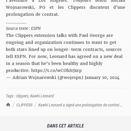
l’aventure à Los Angeles. Toujours selon Adrian
Wojnarowski, PG et les Clippers discutent d’une
prolongation de contrat.
__________
Source texte : ESPN
The Clippers extension talks with Paul George are
ongoing and organization continues to want to get
both stars lined up on longer-term contracts, sources
tell ESPN. For now, Leonard has agreed on a new deal
in a season that he's been healthy and highly
productive.
https://t.co/wCOhfrJxrp
— Adrian Wojnarowski (@wojespn)
January 10, 2024
Tags :
clippers
,
Kawhi Leonard
TrashTalk Actu NBA
CLIPPERS
Kawhi Leonard a signé une prolongation de contrat
aux Clippers !
DANS CET ARTICLE