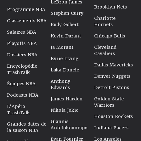
LeBron James
Brooklyn Nets
Programme NBA
Stephen Curry
Charlotte
Classements NBA
Rudy Gobert
Hornets
Salaires NBA
Kevin Durant
Chicago Bulls
Playoffs NBA
Ja Morant
Cleveland
Cavaliers
Dossiers NBA
Kyrie Irving
Dallas Mavericks
Encyclopédie
Luka Doncic
TrashTalk
Denver Nuggets
Anthony
Équipes NBA
Edwards
Detroit Pistons
Podcasts NBA
James Harden
Golden State
Warriors
L'Apéro
Nikola Jokic
TrashTalk
Houston Rockets
Giannis
Grandes dates de
Antetokounmpo
Indiana Pacers
la saison NBA
Evan Fournier
Los Angeles