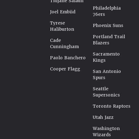
Tidjane Salaün
Philadelphia
Joel Embiid
76ers
Tyrese
Phoenix Suns
Haliburton
Portland Trail
Cade
Blazers
Cunningham
Sacramento
Paolo Banchero
Kings
Cooper Flagg
San Antonio
Spurs
Seattle
Supersonics
Toronto Raptors
Utah Jazz
Washington
Wizards