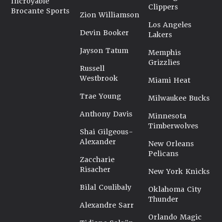
Incroyable
Clippers
Brocante Sports
Zion Williamson
Los Angeles
Devin Booker
Lakers
Jayson Tatum
Memphis
Grizzlies
Russell
Westbrook
Miami Heat
Trae Young
Milwaukee Bucks
Anthony Davis
Minnesota
Timberwolves
Shai Gilgeous-
Alexander
New Orleans
Pelicans
Zaccharie
Risacher
New York Knicks
Bilal Coulibaly
Oklahoma City
Thunder
Alexandre Sarr
Orlando Magic