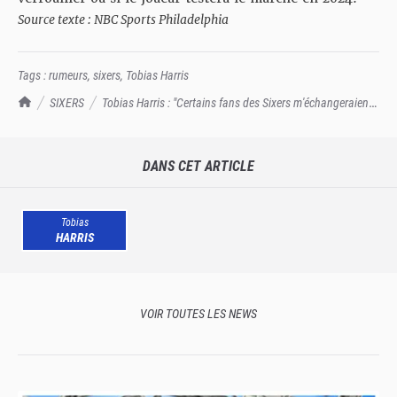
Source texte : NBC Sports Philadelphia
Tags :
rumeurs
,
sixers
,
Tobias Harris
TrashTalk Actu NBA
SIXERS
Tobias Harris : "Certains fans des Sixers m'échangeraient
contre un cookie au Crumble"
DANS CET ARTICLE
Tobias
HARRIS
VOIR TOUTES LES NEWS