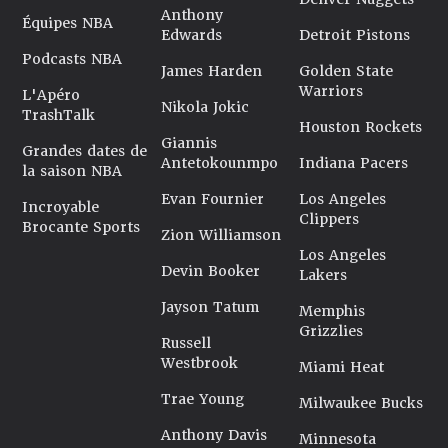
Anthony
Équipes NBA
Edwards
Detroit Pistons
Podcasts NBA
James Harden
Golden State
Warriors
L'Apéro
Nikola Jokic
TrashTalk
Houston Rockets
Giannis
Grandes dates de
Antetokounmpo
Indiana Pacers
la saison NBA
Evan Fournier
Los Angeles
Incroyable
Clippers
Brocante Sports
Zion Williamson
Los Angeles
Devin Booker
Lakers
Jayson Tatum
Memphis
Grizzlies
Russell
Westbrook
Miami Heat
Trae Young
Milwaukee Bucks
Anthony Davis
Minnesota