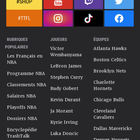
#SHOP
#TTFL
RUBRIQUES
JOUEURS
ÉQUIPES
POPULAIRES
Victor
Atlanta Hawks
Wembanyama
Les Français en
Boston Celtics
NBA
LeBron James
Brooklyn Nets
Programme NBA
Stephen Curry
Charlotte
Classements NBA
Rudy Gobert
Hornets
Salaires NBA
Kevin Durant
Chicago Bulls
Playoffs NBA
Ja Morant
Cleveland
Cavaliers
Dossiers NBA
Kyrie Irving
Dallas Mavericks
Encyclopédie
Luka Doncic
TrashTalk
Denver Nuggets