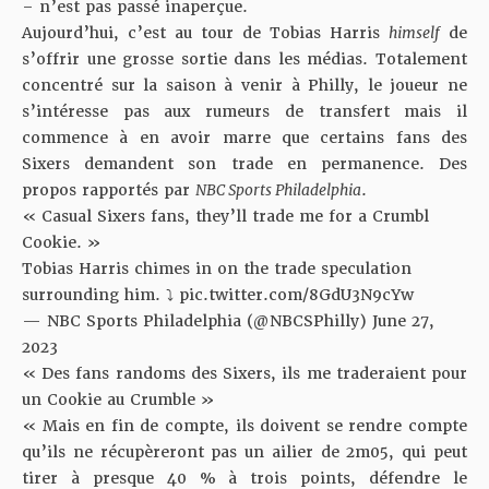
– n’est pas passé inaperçue.
Aujourd’hui, c’est au tour de Tobias Harris
himself
de
s’offrir une grosse sortie dans les médias. Totalement
concentré sur la saison à venir à Philly, le joueur ne
s’intéresse pas aux rumeurs de transfert mais il
commence à en avoir marre que certains fans des
Sixers demandent son trade en permanence. Des
propos rapportés par
NBC Sports Philadelphia
.
« Casual Sixers fans, they’ll trade me for a Crumbl
Cookie. »
Tobias Harris chimes in on the trade speculation
surrounding him. ⤵️
pic.twitter.com/8GdU3N9cYw
— NBC Sports Philadelphia (@NBCSPhilly)
June 27,
2023
« Des fans randoms des Sixers, ils me traderaient pour
un Cookie au Crumble »
« Mais en fin de compte, ils doivent se rendre compte
qu’ils ne récupèreront pas un ailier de 2m05, qui peut
tirer à presque 40 % à trois points, défendre le