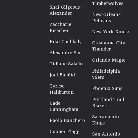
Timberwolves
Shai Gilgeous-
Alexander
New Orleans
Pelicans
Zaccharie
Risacher
New York Knicks
Bilal Coulibaly
Oklahoma City
Thunder
Alexandre Sarr
Orlando Magic
Tidjane Salaün
Philadelphia
Joel Embiid
76ers
Tyrese
Phoenix Suns
Haliburton
Portland Trail
Cade
Blazers
Cunningham
Sacramento
Paolo Banchero
Kings
Cooper Flagg
San Antonio