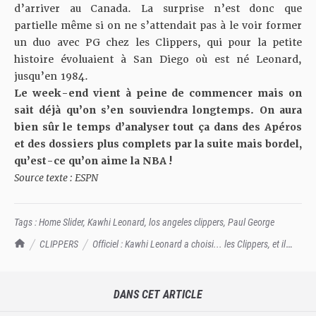
d’arriver au Canada. La surprise n’est donc que
partielle même si on ne s’attendait pas à le voir former
un duo avec PG chez les Clippers, qui pour la petite
histoire évoluaient à San Diego où est né Leonard,
jusqu’en 1984.
Le week-end vient à peine de commencer mais on
sait déjà qu’on s’en souviendra longtemps. On aura
bien sûr le temps d’analyser tout ça dans des Apéros
et des dossiers plus complets par la suite mais bordel,
qu’est-ce qu’on aime la NBA !
Source texte : ESPN
Tags :
Home Slider
,
Kawhi Leonard
,
los angeles clippers
,
Paul George
TrashTalk Actu NBA
CLIPPERS
Officiel : Kawhi Leonard a choisi... les Clippers, et il
emmène Paul George dans ses grosses mains
DANS CET ARTICLE