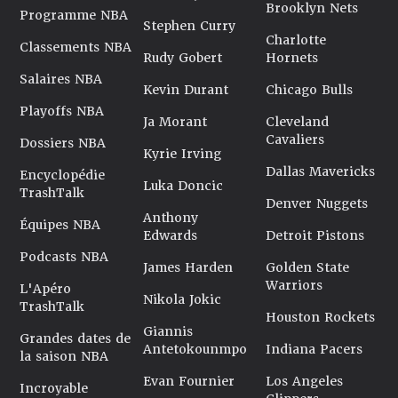
Brooklyn Nets
Programme NBA
Stephen Curry
Charlotte
Classements NBA
Rudy Gobert
Hornets
Salaires NBA
Kevin Durant
Chicago Bulls
Playoffs NBA
Ja Morant
Cleveland
Cavaliers
Dossiers NBA
Kyrie Irving
Dallas Mavericks
Encyclopédie
Luka Doncic
TrashTalk
Denver Nuggets
Anthony
Équipes NBA
Edwards
Detroit Pistons
Podcasts NBA
James Harden
Golden State
Warriors
L'Apéro
Nikola Jokic
TrashTalk
Houston Rockets
Giannis
Grandes dates de
Antetokounmpo
Indiana Pacers
la saison NBA
Evan Fournier
Los Angeles
Incroyable