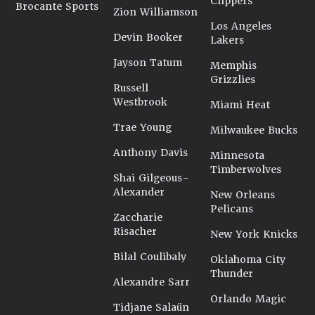
Clippers
Brocante Sports
Zion Williamson
Los Angeles
Devin Booker
Lakers
Jayson Tatum
Memphis
Grizzlies
Russell
Westbrook
Miami Heat
Trae Young
Milwaukee Bucks
Anthony Davis
Minnesota
Timberwolves
Shai Gilgeous-
Alexander
New Orleans
Pelicans
Zaccharie
Risacher
New York Knicks
Bilal Coulibaly
Oklahoma City
Thunder
Alexandre Sarr
Orlando Magic
Tidjane Salaün