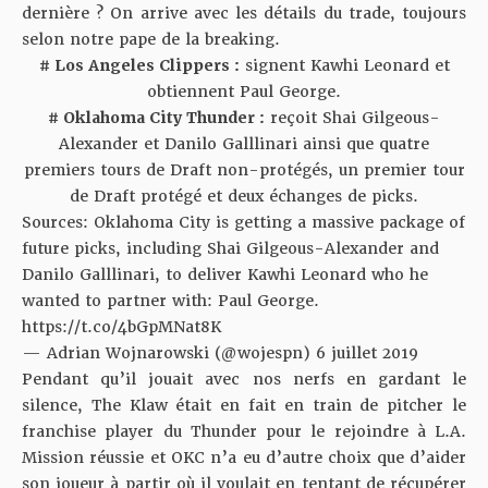
dernière ? On arrive avec les détails du trade, toujours
selon notre pape de la breaking.
# Los Angeles Clippers :
signent Kawhi Leonard et
obtiennent Paul George.
# Oklahoma City Thunder :
reçoit Shai Gilgeous-
Alexander et Danilo Galllinari ainsi que quatre
premiers tours de Draft non-protégés, un premier tour
de Draft protégé et deux échanges de picks.
Sources: Oklahoma City is getting a massive package of
future picks, including Shai Gilgeous-Alexander and
Danilo Galllinari, to deliver Kawhi Leonard who he
wanted to partner with: Paul George.
https://t.co/4bGpMNat8K
— Adrian Wojnarowski (@wojespn)
6 juillet 2019
Pendant qu’il jouait avec nos nerfs en gardant le
silence, The Klaw était en fait en train de pitcher le
franchise player du Thunder pour le rejoindre à L.A.
Mission réussie et OKC n’a eu d’autre choix que d’aider
son joueur à partir où il voulait en tentant de récupérer