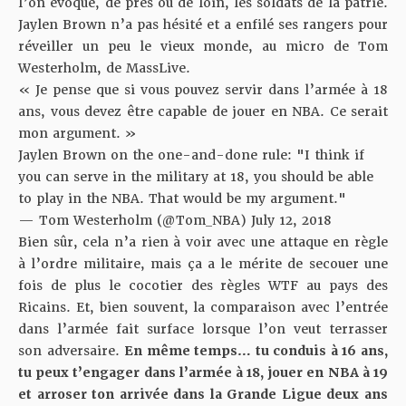
l’on évoque, de près ou de loin, les soldats de la patrie.
Jaylen Brown n’a pas hésité et a enfilé ses rangers pour
réveiller un peu le vieux monde, au micro de Tom
Westerholm, de
MassLive
.
« Je pense que si vous pouvez servir dans l’armée à 18
ans, vous devez être capable de jouer en NBA. Ce serait
mon argument. »
Jaylen Brown on the one-and-done rule: "I think if
you can serve in the military at 18, you should be able
to play in the NBA. That would be my argument."
— Tom Westerholm (@Tom_NBA)
July 12, 2018
Bien sûr, cela n’a rien à voir avec une attaque en règle
à l’ordre militaire, mais ça a le mérite de secouer une
fois de plus le cocotier des règles WTF au pays des
Ricains. Et, bien souvent, la comparaison avec l’entrée
dans l’armée fait surface lorsque l’on veut terrasser
son adversaire.
En même temps… tu conduis à 16 ans,
tu peux t’engager dans l’armée à 18, jouer en NBA à 19
et arroser ton arrivée dans la Grande Ligue deux ans