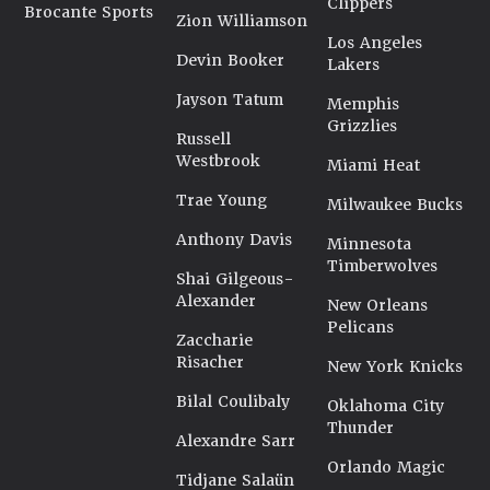
Clippers
Brocante Sports
Zion Williamson
Los Angeles
Devin Booker
Lakers
Jayson Tatum
Memphis
Grizzlies
Russell
Westbrook
Miami Heat
Trae Young
Milwaukee Bucks
Anthony Davis
Minnesota
Timberwolves
Shai Gilgeous-
Alexander
New Orleans
Pelicans
Zaccharie
Risacher
New York Knicks
Bilal Coulibaly
Oklahoma City
Thunder
Alexandre Sarr
Orlando Magic
Tidjane Salaün