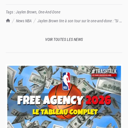
Tags :
Jaylen Brown
,
One-And-Done
TrashTalk Actu NBA
News NBA
Jaylen Brown tire à son tour sur le one-and-done : "Si tu
peux être militaire, tu peux jouer en NBA"
VOIR TOUTES LES NEWS