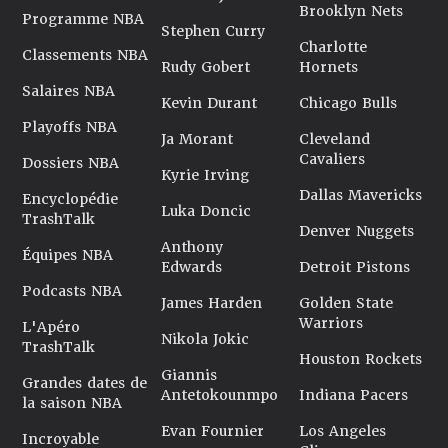
Brooklyn Nets
Programme NBA
Stephen Curry
Charlotte
Classements NBA
Rudy Gobert
Hornets
Salaires NBA
Kevin Durant
Chicago Bulls
Playoffs NBA
Ja Morant
Cleveland
Cavaliers
Dossiers NBA
Kyrie Irving
Dallas Mavericks
Encyclopédie
Luka Doncic
TrashTalk
Denver Nuggets
Anthony
Équipes NBA
Edwards
Detroit Pistons
Podcasts NBA
James Harden
Golden State
Warriors
L'Apéro
Nikola Jokic
TrashTalk
Houston Rockets
Giannis
Grandes dates de
Antetokounmpo
Indiana Pacers
la saison NBA
Evan Fournier
Los Angeles
Incroyable