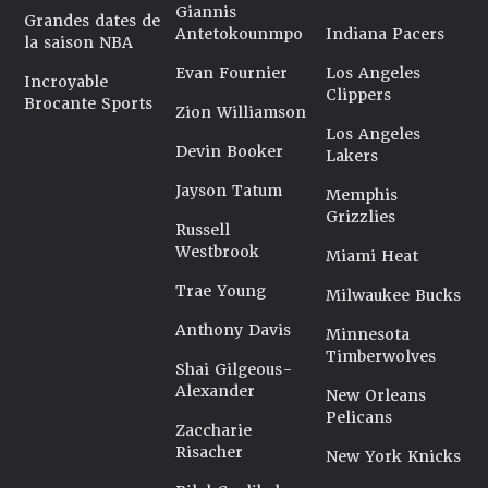
Giannis
Grandes dates de
Antetokounmpo
Indiana Pacers
la saison NBA
Evan Fournier
Los Angeles
Incroyable
Clippers
Brocante Sports
Zion Williamson
Los Angeles
Devin Booker
Lakers
Jayson Tatum
Memphis
Grizzlies
Russell
Westbrook
Miami Heat
Trae Young
Milwaukee Bucks
Anthony Davis
Minnesota
Timberwolves
Shai Gilgeous-
Alexander
New Orleans
Pelicans
Zaccharie
Risacher
New York Knicks