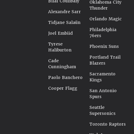
Bilal Coulibaly
Oklahoma City
Thunder
Alexandre Sarr
Orlando Magic
Tidjane Salaün
Philadelphia
Joel Embiid
76ers
Tyrese
Phoenix Suns
Haliburton
Portland Trail
Cade
Blazers
Cunningham
Sacramento
Paolo Banchero
Kings
Cooper Flagg
San Antonio
Spurs
Seattle
Supersonics
Toronto Raptors