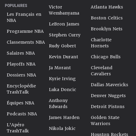
POPULAIRES
Victor
Atlanta Hawks
Wembanyama
Les Français en
Boston Celtics
NBA
LeBron James
Brooklyn Nets
Programme NBA
Stephen Curry
Charlotte
Classements NBA
Rudy Gobert
Hornets
Salaires NBA
Kevin Durant
Chicago Bulls
Playoffs NBA
Ja Morant
Cleveland
Cavaliers
Dossiers NBA
Kyrie Irving
Dallas Mavericks
Encyclopédie
Luka Doncic
TrashTalk
Denver Nuggets
Anthony
Équipes NBA
Edwards
Detroit Pistons
Podcasts NBA
James Harden
Golden State
Warriors
L'Apéro
Nikola Jokic
TrashTalk
Houston Rockets