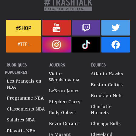
#SHOP
#TTFL
RUBRIQUES
JOUEURS
ÉQUIPES
POPULAIRES
Victor
Atlanta Hawks
Wembanyama
Les Français en
Boston Celtics
NBA
LeBron James
Brooklyn Nets
Programme NBA
Stephen Curry
Charlotte
Classements NBA
Rudy Gobert
Hornets
Salaires NBA
Kevin Durant
Chicago Bulls
Playoffs NBA
Ja Morant
Cleveland