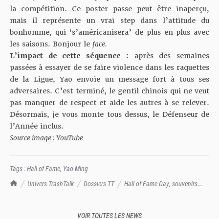
la compétition. Ce poster passe peut-être inaperçu,
mais il représente un vrai step dans l’attitude du
bonhomme, qui ‘s’américanisera’ de plus en plus avec
les saisons. Bonjour le
face.
L’impact de cette séquence :
après des semaines
passées à essayer de se faire violence dans les raquettes
de la Ligue, Yao envoie un message fort à tous ses
adversaires. C’est terminé, le gentil chinois qui ne veut
pas manquer de respect et aide les autres à se relever.
Désormais, je vous monte tous dessus, le Défenseur de
l’Année inclus.
Source image : YouTube
Tags :
Hall of Fame
,
Yao Ming
TrashTalk Actu NBA
Univers TrashTalk
Dossiers TT
Hall of Fame Day, souvenirs
souvenirs : quand Yao s'offrait Ben Wallace sur un poster bien sale
VOIR TOUTES LES NEWS