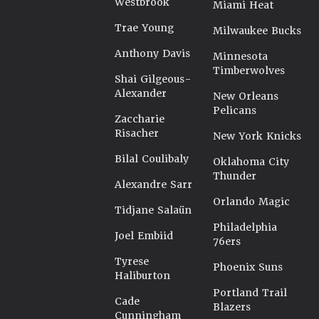
Westbrook
Miami Heat
Trae Young
Milwaukee Bucks
Anthony Davis
Minnesota
Timberwolves
Shai Gilgeous-
Alexander
New Orleans
Pelicans
Zaccharie
Risacher
New York Knicks
Bilal Coulibaly
Oklahoma City
Thunder
Alexandre Sarr
Orlando Magic
Tidjane Salaün
Philadelphia
Joel Embiid
76ers
Tyrese
Phoenix Suns
Haliburton
Portland Trail
Cade
Blazers
Cunningham