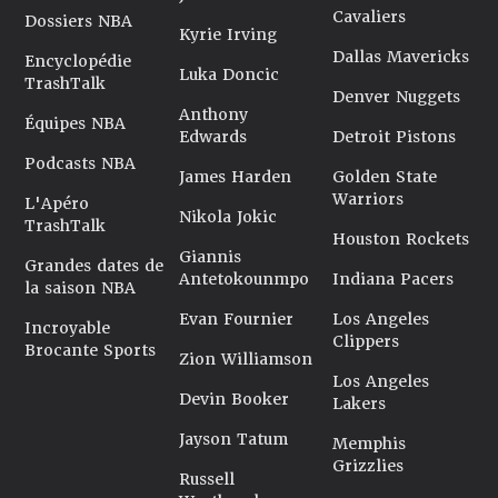
Cavaliers
Dossiers NBA
Kyrie Irving
Dallas Mavericks
Encyclopédie
Luka Doncic
TrashTalk
Denver Nuggets
Anthony
Équipes NBA
Edwards
Detroit Pistons
Podcasts NBA
James Harden
Golden State
Warriors
L'Apéro
Nikola Jokic
TrashTalk
Houston Rockets
Giannis
Grandes dates de
Antetokounmpo
Indiana Pacers
la saison NBA
Evan Fournier
Los Angeles
Incroyable
Clippers
Brocante Sports
Zion Williamson
Los Angeles
Devin Booker
Lakers
Jayson Tatum
Memphis
Grizzlies
Russell