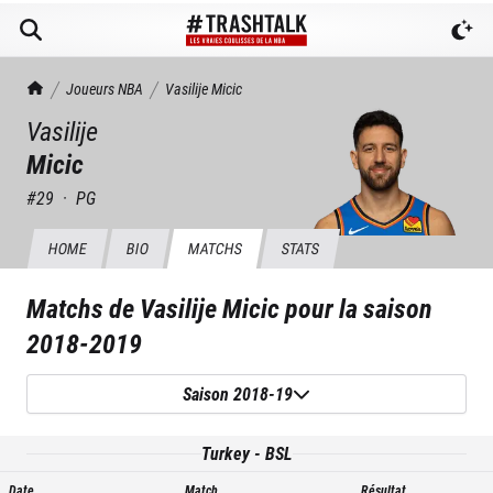
TrashTalk Actu NBA
Joueurs NBA
Vasilije
Micic
Vasilije
Micic
#
29
·
PG
HOME
BIO
MATCHS
STATS
Matchs de
Vasilije Micic
pour la saison
2018-2019
Saison 2018-19
Turkey - BSL
Date
Match
Résultat