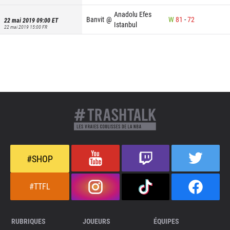
Anadolu Efes
Banvit
@
W
81
-
72
22 mai 2019 09:00
ET
Istanbul
22 mai 2019 15:00
FR
#SHOP
#TTFL
RUBRIQUES
JOUEURS
ÉQUIPES