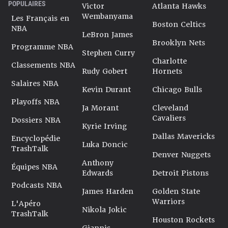
POPULAIRES
Victor
Atlanta Hawks
Wembanyama
Les Français en
Boston Celtics
NBA
LeBron James
Brooklyn Nets
Programme NBA
Stephen Curry
Charlotte
Classements NBA
Rudy Gobert
Hornets
Salaires NBA
Kevin Durant
Chicago Bulls
Playoffs NBA
Ja Morant
Cleveland
Cavaliers
Dossiers NBA
Kyrie Irving
Dallas Mavericks
Encyclopédie
Luka Doncic
TrashTalk
Denver Nuggets
Anthony
Équipes NBA
Edwards
Detroit Pistons
Podcasts NBA
James Harden
Golden State
Warriors
L'Apéro
Nikola Jokic
TrashTalk
Houston Rockets