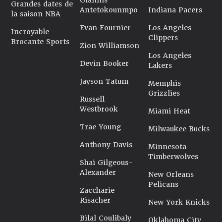
Giannis
Grandes dates de
Antetokounmpo
Indiana Pacers
la saison NBA
Evan Fournier
Los Angeles
Incroyable
Clippers
Brocante Sports
Zion Williamson
Los Angeles
Devin Booker
Lakers
Jayson Tatum
Memphis
Grizzlies
Russell
Westbrook
Miami Heat
Trae Young
Milwaukee Bucks
Anthony Davis
Minnesota
Timberwolves
Shai Gilgeous-
Alexander
New Orleans
Pelicans
Zaccharie
Risacher
New York Knicks
Bilal Coulibaly
Oklahoma City