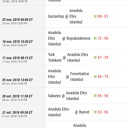
10 déc. 2018 18:00
FR
Anadolu
Gaziantep
@
Efes
W
88
-
81
25 nov. 2018 06:00
ET
Istanbul
25 nov. 2018 12:00
FR
Anadolu
Efes
@
Buyukcekmece
W
72
-
90
18 nov. 2018 10:30
ET
Istanbul
18 nov. 2018 16:30
FR
Turk
Anadolu Efes
@
W
87
-
59
11 nov. 2018 08:15
ET
Telekom
Istanbul
11 nov. 2018 14:15
FR
Anadolu
Fenerbahce
Efes
@
W
86
-
79
Istanbul
05 nov. 2018 13:00
ET
Istanbul
05 nov. 2018 19:00
FR
Anadolu Efes
Sakarya
@
W
86
-
96
28 oct. 2018 11:30
ET
Istanbul
28 oct. 2018 16:30
FR
Anadolu Efes
@
Banvit
W
62
-
86
21 oct. 2018 09:30
ET
Istanbul
21 oct. 2018 15:30
FR
Anadolu