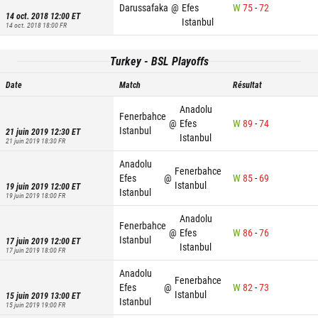
Darussafaka
@
Efes
W
75
-
72
14 oct. 2018 12:00
ET
Istanbul
14 oct. 2018 18:00
FR
Turkey - BSL Playoffs
Date
Match
Résultat
Anadolu
Fenerbahce
@
Efes
W
89
-
74
Istanbul
21 juin 2019 12:30
ET
Istanbul
21 juin 2019 18:30
FR
Anadolu
Fenerbahce
Efes
@
W
85
-
69
Istanbul
19 juin 2019 12:00
ET
Istanbul
19 juin 2019 18:00
FR
Anadolu
Fenerbahce
@
Efes
W
86
-
76
Istanbul
17 juin 2019 12:00
ET
Istanbul
17 juin 2019 18:00
FR
Anadolu
Fenerbahce
Efes
@
W
82
-
73
Istanbul
15 juin 2019 13:00
ET
Istanbul
15 juin 2019 19:00
FR