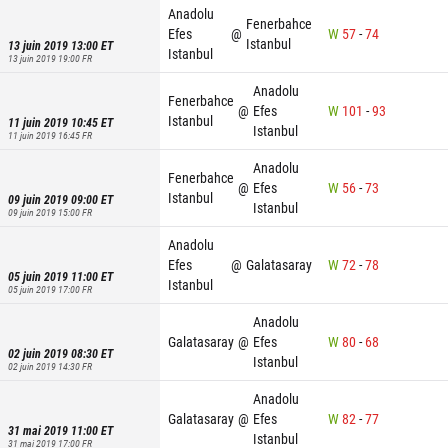
Anadolu
Fenerbahce
Efes
@
W
57
-
74
Istanbul
13 juin 2019 13:00
ET
Istanbul
13 juin 2019 19:00
FR
Anadolu
Fenerbahce
@
Efes
W
101
-
93
Istanbul
11 juin 2019 10:45
ET
Istanbul
11 juin 2019 16:45
FR
Anadolu
Fenerbahce
@
Efes
W
56
-
73
Istanbul
09 juin 2019 09:00
ET
Istanbul
09 juin 2019 15:00
FR
Anadolu
Efes
@
Galatasaray
W
72
-
78
05 juin 2019 11:00
ET
Istanbul
05 juin 2019 17:00
FR
Anadolu
Galatasaray
@
Efes
W
80
-
68
02 juin 2019 08:30
ET
Istanbul
02 juin 2019 14:30
FR
Anadolu
Galatasaray
@
Efes
W
82
-
77
31 mai 2019 11:00
ET
Istanbul
31 mai 2019 17:00
FR