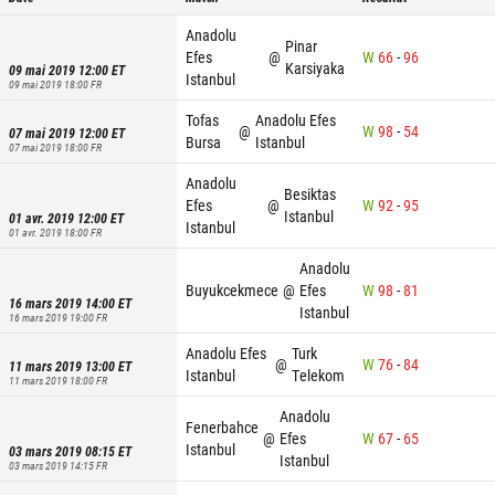
Anadolu
Pinar
Efes
@
W
66
-
96
Karsiyaka
09 mai 2019 12:00
ET
Istanbul
09 mai 2019 18:00
FR
Tofas
Anadolu Efes
@
W
98
-
54
07 mai 2019 12:00
ET
Bursa
Istanbul
07 mai 2019 18:00
FR
Anadolu
Besiktas
Efes
@
W
92
-
95
Istanbul
01 avr. 2019 12:00
ET
Istanbul
01 avr. 2019 18:00
FR
Anadolu
Buyukcekmece
@
Efes
W
98
-
81
16 mars 2019 14:00
ET
Istanbul
16 mars 2019 19:00
FR
Anadolu Efes
Turk
@
W
76
-
84
11 mars 2019 13:00
ET
Istanbul
Telekom
11 mars 2019 18:00
FR
Anadolu
Fenerbahce
@
Efes
W
67
-
65
Istanbul
03 mars 2019 08:15
ET
Istanbul
03 mars 2019 14:15
FR